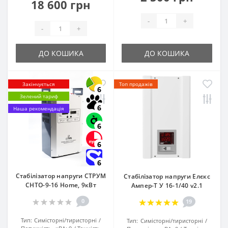
18 600 грн
-
+
-
+
ДО КОШИКА
ДО КОШИКА
Закінчується
Топ продажів
6
Зелений тариф
6
Наша рекомендація
6
6
6
Стабілізатор напруги СТРУМ
Стабілізатор напруги Елєкс
СНТО-9-16 Home, 9кВт
Ампер-Т У 16-1/40 v2.1
0
19
Тип:
Симісторні/тиристорні
Тип:
Симісторні/тиристорні