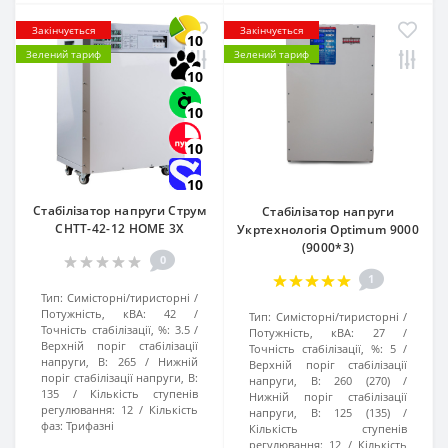
Закінчується
Закінчується
10
Зелений тариф
Зелений тариф
10
10
10
10
Стабілізатор напруги Струм
Стабілізатор напруги
СНТТ-42-12 HOME 3X
Укртехнологія Optimum 9000
(9000*3)
0
1
Тип:
Симісторні/тиристорні
Потужність, кВА:
42
Тип:
Симісторні/тиристорні
Точність стабілізації, %:
3.5
Потужність, кВА:
27
Верхній поріг стабілізації
Точність стабілізації, %:
5
напруги, В:
265
Нижній
Верхній поріг стабілізації
поріг стабілізації напруги, В:
напруги, В:
260 (270)
135
Кількість ступенів
Нижній поріг стабілізації
регулювання:
12
Кількість
напруги, В:
125 (135)
фаз:
Трифазні
Кількість ступенів
регулювання:
12
Кількість