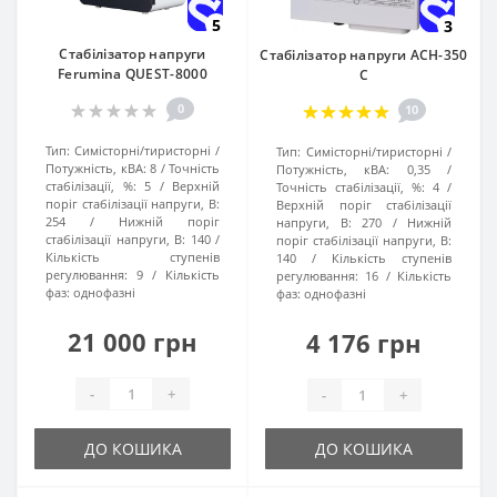
5
3
Стабілізатор напруги
Стабілізатор напруги АСН-350
Ferumina QUEST-8000
С
0
10
Тип:
Симісторні/тиристорні
Тип:
Симісторні/тиристорні
Потужність, кВА:
8
Точність
Потужність, кВА:
0,35
стабілізації, %:
5
Верхній
Точність стабілізації, %:
4
поріг стабілізації напруги, В:
Верхній поріг стабілізації
254
Нижній поріг
напруги, В:
270
Нижній
стабілізації напруги, В:
140
поріг стабілізації напруги, В:
Кількість ступенів
140
Кількість ступенів
регулювання:
9
Кількість
регулювання:
16
Кількість
фаз:
однофазні
фаз:
однофазні
21 000 грн
4 176 грн
-
+
-
+
ДО КОШИКА
ДО КОШИКА