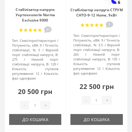
6
Стабілізатор напруги
Стабілізатор напруги СТРУМ
Укртехнологія Norma
СНТО-9-12 Home, 9кВт
Exclusive 9000
1
31
Тип:
Симісторні/тиристорні
Потужність, кВА:
9
Точність
Тип:
Симісторні/тиристорні
стабілізації, %:
3.5
Верхній
Потужність, кВА:
9
Точність
поріг стабілізації напруги, В:
стабілізації, %:
5
Верхній
265
Нижній поріг
поріг стабілізації напруги, В:
стабілізації напруги, В:
135
275
Нижній поріг
Кількість ступенів
стабілізації напруги, В:
120
регулювання:
12
Кількість
Кількість ступенів
фаз:
однофазні
регулювання:
12
Кількість
фаз:
однофазні
22 500 грн
20 500 грн
-
+
-
+
ДО КОШИКА
ДО КОШИКА