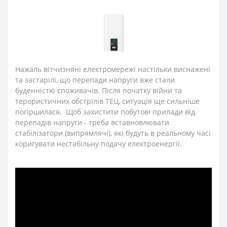
Нажаль вітчизняні електромережі настільки виснажені
та застарілі, що перепади напруги вже стали
буденністю споживачів. Після початку війни та
терористичних обстрілів ТЕЦ, ситуація ще сильніше
погіршилася. Щоб захистити побутові прилади від
перепадів напруги - треба вставновлювати
стабілізатори (випрямлячі), які будуть в реальному часі
коригувати нестабільну подачу електроенергії.