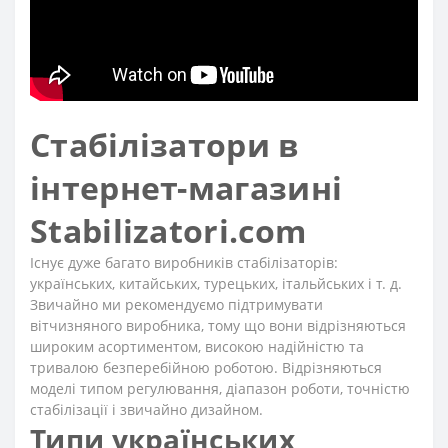
Стабілізатори в
інтернет-магазині
Stabilizatori.com
Існує дуже багато виробників стабілізаторів:
українських, китайських, турецьких, італьйських і т. д.
Звичайно ми рекомендуємо підтримувати
вітчизняного виробника, тому що вони відрізняються
широким асортиментом, високою надійністю та
тривалою безперебійною роботою. Відрізняються
моделі типом регулювання, діапазон роботи, точністю
стабілізації і звичайно дизайном.
Типи українських