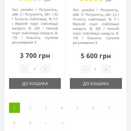
Тип:
релейні
Потужність,
Тип:
релейні
Потужність,
кВА:
2
Потужність, кВт:
1.32
кВА:
3
Потужність, кВт:
2,2
Точність стабілізації, %:
5.5
Точність стабілізації, %:
7
Верхній поріг стабілізації
Верхній поріг стабілізації
напруги, В:
295
Нижній
напруги, В:
320
Нижній
поріг стабілізації напруги, В:
поріг стабілізації напруги, В:
170
Кількість ступенів
150
Кількість ступенів
регулювання:
9
регулювання:
9
3 700 грн
5 600 грн
-
+
-
+
ДО КОШИКА
ДО КОШИКА
1
2
3
4
5
6
7
8
9
>
>|