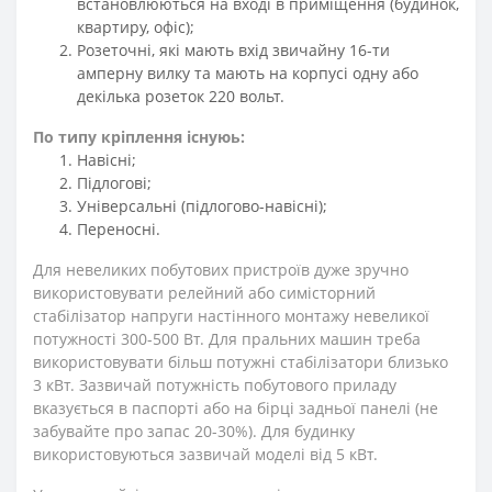
встановлюються на вході в приміщення (будинок,
квартиру, офіс);
Розеточні, які мають вхід звичайну 16-ти
амперну вилку та мають на корпусі одну або
декілька розеток 220 вольт.
По типу кріплення існуюь:
Навісні;
Підлогові;
Універсальні (підлогово-навісні);
Переносні.
Для невеликих побутових пристроїв дуже зручно
використовувати релейний або симісторний
стабілізатор напруги настінного монтажу невеликої
потужності 300-500 Вт. Для пральних машин треба
використовувати більш потужні стабілізатори близько
3 кВт. Зазвичай потужність побутового приладу
вказується в паспорті або на бірці задньої панелі (не
забувайте про запас 20-30%). Для будинку
використовуються зазвичай моделі від 5 кВт.