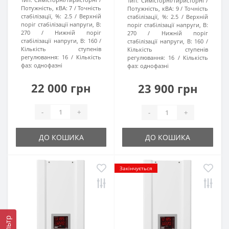
Тип:
Симісторні/тиристорні
Потужність, кВА:
7
Точність
Потужність, кВА:
9
Точність
стабілізації, %:
2.5
Верхній
стабілізації, %:
2.5
Верхній
поріг стабілізації напруги, В:
поріг стабілізації напруги, В:
270
Нижній поріг
270
Нижній поріг
стабілізації напруги, В:
160
стабілізації напруги, В:
160
Кількість ступенів
Кількість ступенів
регулювання:
16
Кількість
регулювання:
16
Кількість
фаз:
однофазні
фаз:
однофазні
22 000 грн
23 900 грн
-
+
-
+
ДО КОШИКА
ДО КОШИКА
Закінчується
Фільтр