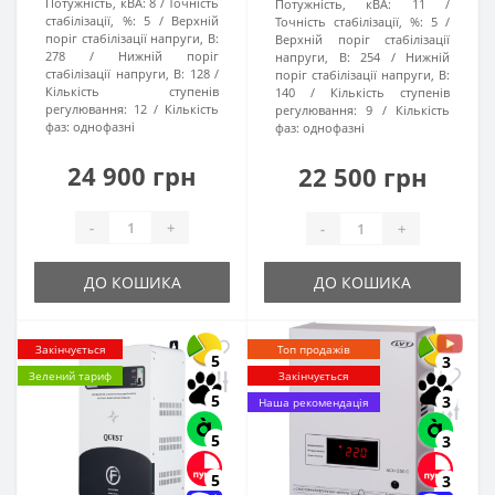
Потужність, кВА:
8
Точність
Потужність, кВА:
11
стабілізації, %:
5
Верхній
Точність стабілізації, %:
5
поріг стабілізації напруги, В:
Верхній поріг стабілізації
278
Нижній поріг
напруги, В:
254
Нижній
стабілізації напруги, В:
128
поріг стабілізації напруги, В:
Кількість ступенів
140
Кількість ступенів
регулювання:
12
Кількість
регулювання:
9
Кількість
фаз:
однофазні
фаз:
однофазні
24 900 грн
22 500 грн
-
+
-
+
ДО КОШИКА
ДО КОШИКА
Закінчується
Топ продажів
5
3
Зелений тариф
Закінчується
5
3
Наша рекомендація
5
3
5
3