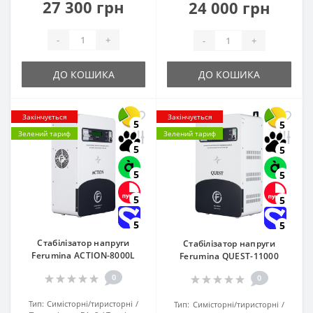
27 300 грн
24 000 грн
-
+
-
+
ДО КОШИКА
ДО КОШИКА
Закінчується
Закінчується
5
5
Зелений тариф
Зелений тариф
5
5
5
5
5
5
5
5
Стабілізатор напруги
Стабілізатор напруги
Ferumina ACTION-8000L
Ferumina QUEST-11000
0
0
Тип:
Симісторні/тиристорні
Тип:
Симісторні/тиристорні