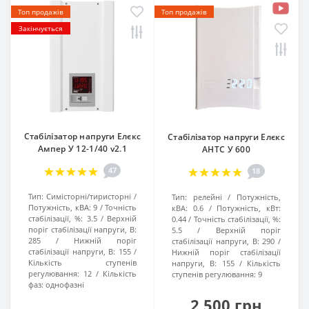
Топ продажів
Топ продажів
Закінчується
Стабілізатор напруги Елєкс
Стабілізатор напруги Елєкс
Ампер У 12-1/40 v2.1
АНТС У 600
47
18
Тип:
Симісторні/тиристорні
Тип:
релейні
Потужність,
Потужність, кВА:
9
Точність
кВА:
0.6
Потужність, кВт:
стабілізації, %:
3.5
Верхній
0.44
Точність стабілізації, %:
поріг стабілізації напруги, В:
5.5
Верхній поріг
285
Нижній поріг
стабілізації напруги, В:
290
стабілізації напруги, В:
155
Нижній поріг стабілізації
Кількість ступенів
напруги, В:
155
Кількість
регулювання:
12
Кількість
ступенів регулювання:
9
фаз:
однофазні
2 500 грн