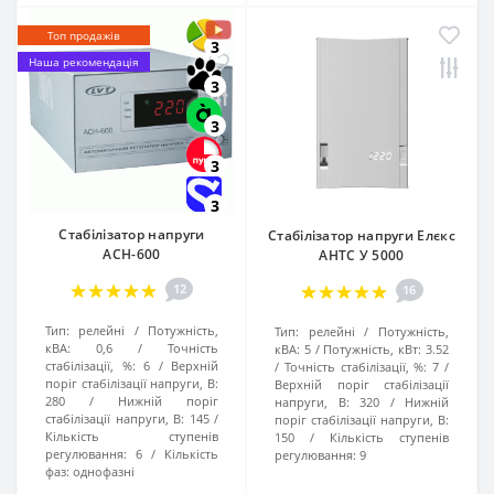
Топ продажів
3
Наша рекомендація
3
3
3
3
Стабілізатор напруги
Стабілізатор напруги Елєкс
АСН-600
АНТС У 5000
12
16
Тип:
релейні
Потужність,
Тип:
релейні
Потужність,
кВА:
0,6
Точність
кВА:
5
Потужність, кВт:
3.52
стабілізації, %:
6
Верхній
Точність стабілізації, %:
7
поріг стабілізації напруги, В:
Верхній поріг стабілізації
280
Нижній поріг
напруги, В:
320
Нижній
стабілізації напруги, В:
145
поріг стабілізації напруги, В:
Кількість ступенів
150
Кількість ступенів
регулювання:
6
Кількість
регулювання:
9
фаз:
однофазні