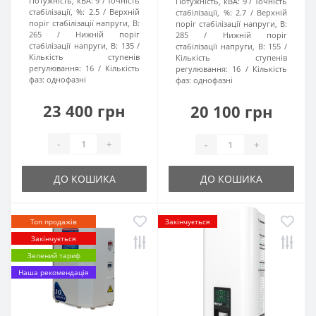
Потужність, кВА:
9
Точність
Потужність, кВА:
9
Точність
стабілізації, %:
2.5
Верхній
стабілізації, %:
2.7
Верхній
поріг стабілізації напруги, В:
поріг стабілізації напруги, В:
265
Нижній поріг
285
Нижній поріг
стабілізації напруги, В:
135
стабілізації напруги, В:
155
Кількість ступенів
Кількість ступенів
регулювання:
16
Кількість
регулювання:
16
Кількість
фаз:
однофазні
фаз:
однофазні
23 400 грн
20 100 грн
-
+
-
+
ДО КОШИКА
ДО КОШИКА
Топ продажів
Закінчується
Закінчується
Зелений тариф
Наша рекомендація