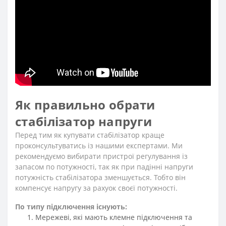
Як правильно обрати
стабілізатор напруги
Перед тим як купувати стабілізатор краще
проконсультуватись із нашими експертами. Ми
рекомендуємо вибирати пристрої регулування із
запасом по потужності, так як при падінні напруги
потужність стабілізатора зменшується. Тобто він
компенсує напругу за рахуок своєї потужності.
По типу підключення існують:
Мережеві, які мають клемне підключення та