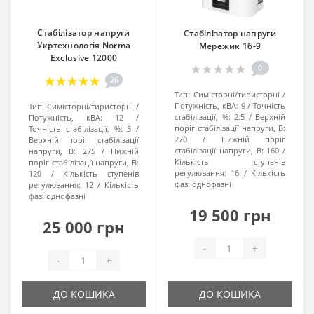
Стабілізатор напруги
Стабілізатор напруги
Укртехнологія Norma
Мережик 16-9
Exclusive 12000
0
26
Тип:
Симісторні/тиристорні
Потужність, кВА:
9
Точність
Тип:
Симісторні/тиристорні
стабілізації, %:
2.5
Верхній
Потужність, кВА:
12
поріг стабілізації напруги, В:
Точність стабілізації, %:
5
270
Нижній поріг
Верхній поріг стабілізації
стабілізації напруги, В:
160
напруги, В:
275
Нижній
Кількість ступенів
поріг стабілізації напруги, В:
регулювання:
16
Кількість
120
Кількість ступенів
фаз:
однофазні
регулювання:
12
Кількість
фаз:
однофазні
19 500 грн
25 000 грн
-
+
-
+
ДО КОШИКА
ДО КОШИКА