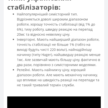
стабілізаторів:
Найпопулярніший симісторний тип.
Відрізняється доволі широким діапазоном
роботи, хорошу точність стабілізації (від 1% до
6%), тиху роботу, швидку реакцію на перепад
20мс та відносно невелику ціну.
Інверторні. Мають найширший діапазон роботи,
точність стабілізації не більше 1% (тобто на
виході будуть чисті 220 вольт), найнадійнішу
начинку (типу Hager), найшвидшу реакцію менше
1мс. Але зазвичай мають більшу ціну, фактично в
два рази, порівняно з симісторними моделями.
Релейні. Мають найнижчу ціну, хороший
діапазон роботи. Але мають механічну начинку,
що впливає на швидкість реакції на перепади та
не такий тривалий термін служби.