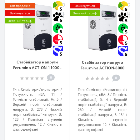
Топ продажів
Закінчується
5
5
Закінчується
Зелений тариф
5
5
Зелений тариф
5
5
5
5
5
5
Стабілізатор напруги
Стабілізатор напруги
Ferumina ACTION-11000L
Ferumina ACTION-8000
0
0
Тип:
Симісторні/тиристорні
Тип:
Симісторні/тиристорні
Потужність, кВА:
11
Потужність, кВА:
8
Точність
Точність стабілізації, %:
5
стабілізації, %:
4
Верхній
Верхній поріг стабілізації
поріг стабілізації напруги, В:
напруги, В:
278
Нижній
260
Нижній поріг
поріг стабілізації напруги, В:
стабілізації напруги, В:
134
128
Кількість ступенів
Кількість ступенів
регулювання:
12
Кількість
регулювання:
12
Кількість
фаз:
однофазні
фаз:
однофазні