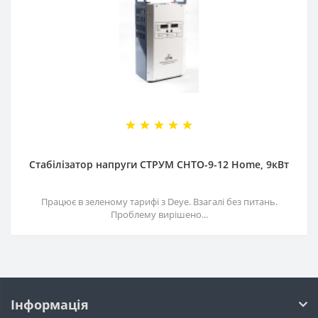
Стабілізатор напруги СТРУМ СНТО-9-12 Home, 9кВт
Працює в зеленому тарифі з Deye. Взагалі без питань.
Проблему вирішено...
Інформація