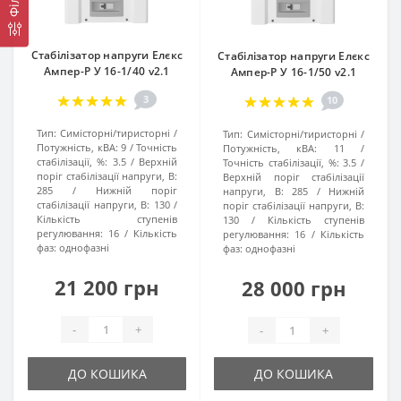
Стабілізатор напруги Елєкс
Стабілізатор напруги Елєкс
Ампер-Р У 16-1/40 v2.1
Ампер-Р У 16-1/50 v2.1
3
10
Тип:
Симісторні/тиристорні
Тип:
Симісторні/тиристорні
Потужність, кВА:
9
Точність
Потужність, кВА:
11
стабілізації, %:
3.5
Верхній
Точність стабілізації, %:
3.5
поріг стабілізації напруги, В:
Верхній поріг стабілізації
285
Нижній поріг
напруги, В:
285
Нижній
стабілізації напруги, В:
130
поріг стабілізації напруги, В:
Кількість ступенів
130
Кількість ступенів
регулювання:
16
Кількість
регулювання:
16
Кількість
фаз:
однофазні
фаз:
однофазні
21 200 грн
28 000 грн
-
+
-
+
ДО КОШИКА
ДО КОШИКА