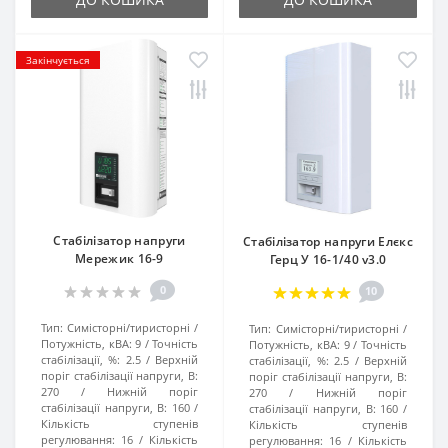
Закінчується
Стабілізатор напруги
Стабілізатор напруги Елєкс
Мережик 16-9
Герц У 16-1/40 v3.0
0
10
Тип:
Симісторні/тиристорні
Тип:
Симісторні/тиристорні
Потужність, кВА:
9
Точність
Потужність, кВА:
9
Точність
стабілізації, %:
2.5
Верхній
стабілізації, %:
2.5
Верхній
поріг стабілізації напруги, В:
поріг стабілізації напруги, В:
270
Нижній поріг
270
Нижній поріг
стабілізації напруги, В:
160
стабілізації напруги, В:
160
Кількість ступенів
Кількість ступенів
регулювання:
16
Кількість
регулювання:
16
Кількість