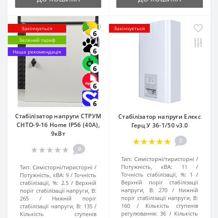
Закінчується
Закінчується
6
Зелений тариф
6
Наша рекомендація
6
6
6
Стабілізатор напруги СТРУМ
Стабілізатор напруги Елєкс
СНТО-9-16 Home IP56 (40А),
Герц У 36-1/50 v3.0
9кВт
2
0
Тип:
Симісторні/тиристорні
Потужність, кВА:
11
Тип:
Симісторні/тиристорні
Точність стабілізації, %:
1
Потужність, кВА:
9
Точність
Верхній поріг стабілізації
стабілізації, %:
2.5
Верхній
напруги, В:
270
Нижній
поріг стабілізації напруги, В:
поріг стабілізації напруги, В:
265
Нижній поріг
160
Кількість ступенів
стабілізації напруги, В:
135
регулювання:
36
Кількість
Кількість ступенів