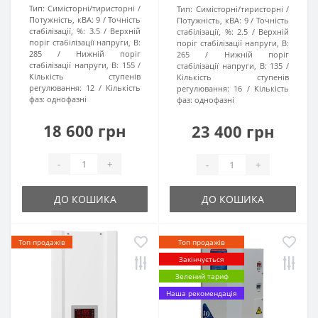
Тип:
Симісторні/тиристорні
Тип:
Симісторні/тиристорні
Потужність, кВА:
9
Точність
Потужність, кВА:
9
Точність
стабілізації, %:
3.5
Верхній
стабілізації, %:
2.5
Верхній
поріг стабілізації напруги, В:
поріг стабілізації напруги, В:
285
Нижній поріг
265
Нижній поріг
стабілізації напруги, В:
155
стабілізації напруги, В:
135
Кількість ступенів
Кількість ступенів
регулювання:
12
Кількість
регулювання:
16
Кількість
фаз:
однофазні
фаз:
однофазні
18 600 грн
23 400 грн
-
+
-
+
ДО КОШИКА
ДО КОШИКА
Топ продажів
Топ продажів
Закінчується
Зелений тариф
Наша рекомендація