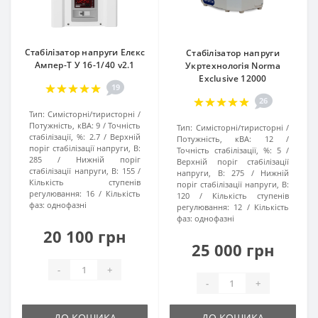
Стабілізатор напруги Елєкс
Стабілізатор напруги
Ампер-Т У 16-1/40 v2.1
Укртехнологія Norma
Exclusive 12000
19
26
Тип:
Симісторні/тиристорні
Потужність, кВА:
9
Точність
Тип:
Симісторні/тиристорні
стабілізації, %:
2.7
Верхній
Потужність, кВА:
12
поріг стабілізації напруги, В:
Точність стабілізації, %:
5
285
Нижній поріг
Верхній поріг стабілізації
стабілізації напруги, В:
155
напруги, В:
275
Нижній
Кількість ступенів
поріг стабілізації напруги, В:
регулювання:
16
Кількість
120
Кількість ступенів
фаз:
однофазні
регулювання:
12
Кількість
фаз:
однофазні
20 100 грн
25 000 грн
-
+
-
+
ДО КОШИКА
ДО КОШИКА