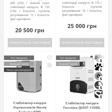
стабілізації напруги, В:
115
260 (270)
Нижній поріг
Кількість ступенів
стабілізації напруги, В:
125
регулювання:
16
Кількість
(135)
Кількість ступенів
фаз:
однофазні
регулювання:
12
Кількість
фаз:
однофазні
25 000 грн
20 500 грн
ОЧІКУЄТЬСЯ ПОСТАВКА
ОЧІКУЄТЬСЯ ПОСТАВКА
Топ продажів
Топ продажів
5
Зелений тариф
Зелений тариф
5
Наша рекомендація
5
5
5
Стабілізатор напруги
Стабілізатор напруги
Укртехнологія Norma
Ferumina QUEST-11000L
Exclusive 9000