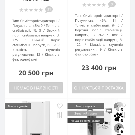
3
31
Тип:
Симісторні/тиристорні
Потужність, кВА:
11
Тип:
Симісторні/тиристорні
Точність стабілізації, %:
5
Потужність, кВА:
9
Точність
Верхній поріг стабілізації
стабілізації, %:
5
Верхній
напруги, В:
262
Нижній
поріг стабілізації напруги, В:
поріг стабілізації напруги, В:
275
Нижній поріг
122
Кількість ступенів
стабілізації напруги, В:
120
регулювання:
9
Кількість
Кількість ступенів
фаз:
однофазні
регулювання:
12
Кількість
фаз:
однофазні
23 400 грн
20 500 грн
НЕМАЄ В НАЯВНОСТІ
ОЧІКУЄТЬСЯ ПОСТАВКА
Топ продажів
Топ продажів
6
Зелений тариф
6
Наша рекомендація
6