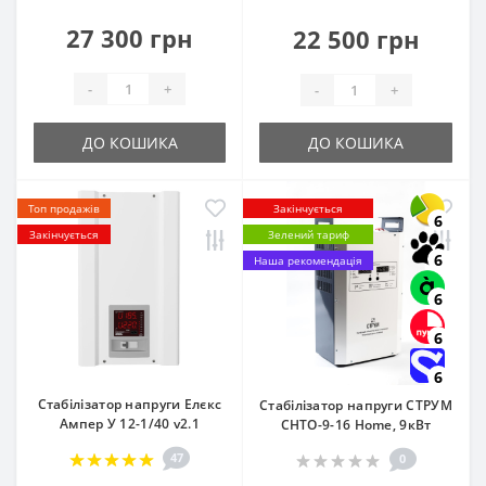
27 300 грн
22 500 грн
-
+
-
+
ДО КОШИКА
ДО КОШИКА
Топ продажів
Закінчується
6
Закінчується
Зелений тариф
6
Наша рекомендація
6
6
6
Стабілізатор напруги Елєкс
Стабілізатор напруги СТРУМ
Ампер У 12-1/40 v2.1
СНТО-9-16 Home, 9кВт
47
0