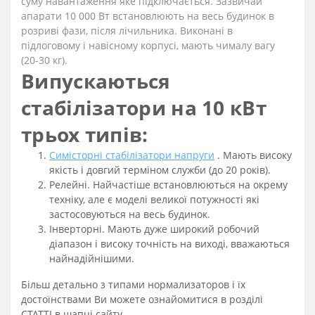
суму навантаження яке підключається. Зазвичай
апарати 10 000 Вт встановлюють на весь будинок в
розриві фази, після лічильника. Виконані в
підлоговому і навісному корпусі, мають чималу вагу
(20-30 кг).
Випускаються
стабілізатори на 10 кВт
трьох типів:
Симісторні стабілізатори напруги
. Мають високу
якість і довгий терміном служби (до 20 років).
Релейні. Найчастіше встановлюються на окрему
техніку, але є моделі великої потужності які
застосовуються на весь будинок.
Інверторні. Мають дуже широкий робочий
діапазон і високу точність на виході, вважаються
найнадійнішими.
Більш детально з типами нормализаторов і їх
достоїнствами Ви можете ознайомитися в розділі
СТАТТІ в шапці сайту.