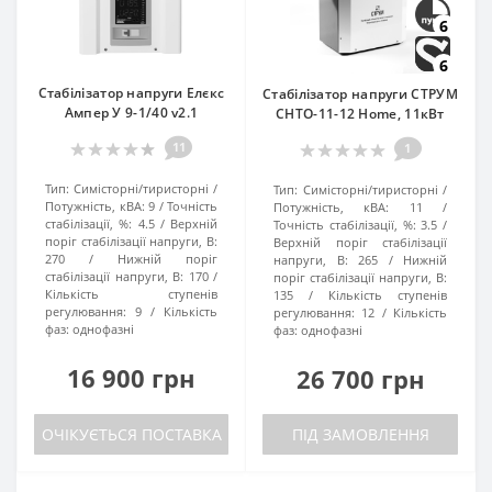
6
6
Стабілізатор напруги Елєкс
Стабілізатор напруги СТРУМ
Ампер У 9-1/40 v2.1
СНТО-11-12 Home, 11кВт
11
1
Тип:
Симісторні/тиристорні
Тип:
Симісторні/тиристорні
Потужність, кВА:
9
Точність
Потужність, кВА:
11
стабілізації, %:
4.5
Верхній
Точність стабілізації, %:
3.5
поріг стабілізації напруги, В:
Верхній поріг стабілізації
270
Нижній поріг
напруги, В:
265
Нижній
стабілізації напруги, В:
170
поріг стабілізації напруги, В:
Кількість ступенів
135
Кількість ступенів
регулювання:
9
Кількість
регулювання:
12
Кількість
фаз:
однофазні
фаз:
однофазні
16 900 грн
26 700 грн
ОЧІКУЄТЬСЯ ПОСТАВКА
ПІД ЗАМОВЛЕННЯ