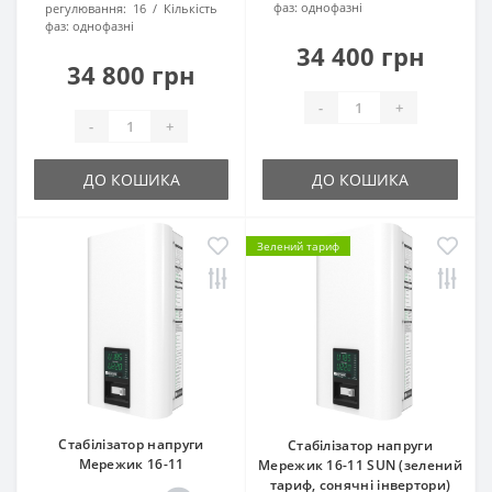
фаз:
однофазні
регулювання:
16
Кількість
фаз:
однофазні
34 400 грн
34 800 грн
-
+
-
+
ДО КОШИКА
ДО КОШИКА
Зелений тариф
Стабілізатор напруги
Стабілізатор напруги
Мережик 16-11
Мережик 16-11 SUN (зелений
тариф, сонячні інвертори)