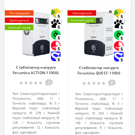
Топ продажів
Закінчується
5
5
Закінчується
Зелений тариф
5
5
Зелений тариф
5
5
5
5
5
5
Стабілізатор напруги
Стабілізатор напруги
Ferumina ACTION-11000L
Ferumina QUEST-11000
0
0
Тип:
Симісторні/тиристорні
Тип:
Симісторні/тиристорні
Потужність, кВА:
11
Потужність, кВА:
11
Точність стабілізації, %:
5
Точність стабілізації, %:
5
Верхній поріг стабілізації
Верхній поріг стабілізації
напруги, В:
278
Нижній
напруги, В:
254
Нижній
поріг стабілізації напруги, В:
поріг стабілізації напруги, В:
128
Кількість ступенів
140
Кількість ступенів
регулювання:
12
Кількість
регулювання:
9
Кількість
фаз:
однофазні
фаз:
однофазні