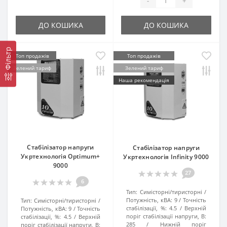
-
+
ДО КОШИКА
ДО КОШИКА
Фільтр
Топ продажів
Топ продажів
Зелений тариф
Зелений тариф
Наша рекомендація
Стабілізатор напруги
Стабілізатор напруги
Укртехнологія Optimum+
Укртехнологія Infinity 9000
9000
27
6
Тип:
Симісторні/тиристорні
Потужність, кВА:
9
Точність
Тип:
Симісторні/тиристорні
стабілізації, %:
4.5
Верхній
Потужність, кВА:
9
Точність
поріг стабілізації напруги, В:
стабілізації, %:
4.5
Верхній
285
Нижній поріг
поріг стабілізації напруги, В: