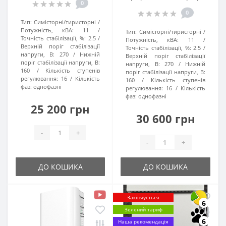
0
0
Тип:
Симісторні/тиристорні
Потужність, кВА:
11
Тип:
Симісторні/тиристорні
Точність стабілізації, %:
2.5
Потужність, кВА:
11
Верхній поріг стабілізації
Точність стабілізації, %:
2.5
напруги, В:
270
Нижній
Верхній поріг стабілізації
поріг стабілізації напруги, В:
напруги, В:
270
Нижній
160
Кількість ступенів
поріг стабілізації напруги, В:
регулювання:
16
Кількість
160
Кількість ступенів
фаз:
однофазні
регулювання:
16
Кількість
фаз:
однофазні
25 200 грн
30 600 грн
-
+
-
+
ДО КОШИКА
ДО КОШИКА
Закінчується
6
Зелений тариф
6
Наша рекомендація