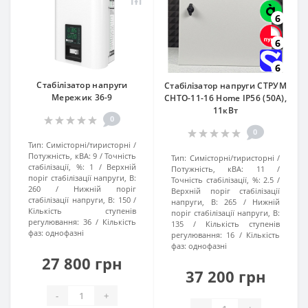
6
6
6
Стабілізатор напруги
Стабілізатор напруги СТРУМ
Мережик 36-9
СНТО-11-16 Home IP56 (50А),
11кВт
0
0
Тип:
Симісторні/тиристорні
Потужність, кВА:
9
Точність
Тип:
Симісторні/тиристорні
стабілізації, %:
1
Верхній
Потужність, кВА:
11
поріг стабілізації напруги, В:
Точність стабілізації, %:
2.5
260
Нижній поріг
Верхній поріг стабілізації
стабілізації напруги, В:
150
напруги, В:
265
Нижній
Кількість ступенів
поріг стабілізації напруги, В:
регулювання:
36
Кількість
135
Кількість ступенів
фаз:
однофазні
регулювання:
16
Кількість
фаз:
однофазні
27 800 грн
37 200 грн
-
+