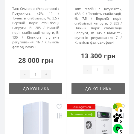
Тип:
Симісторні/тиристорні
Тип:
Релейні
Потужність,
Потужність, кВА:
11
кВА:
9
Точність стабілізації,
Точність стабілізації, %:
3.5
%:
7.5
Верхній поріг
Верхній поріг стабілізації
стабілізації напруги, В:
285
напруги, В:
285
Нижній
Нижній поріг стабілізації
поріг стабілізації напруги, В:
напруги, В:
145
Кількість
130
Кількість ступенів
ступенів регулювання:
7
регулювання:
16
Кількість
Кількість фаз:
однофазні
фаз:
однофазні
13 300 грн
28 000 грн
-
+
-
+
ДО КОШИКА
ДО КОШИКА
Закінчується
5
Зелений тариф
5
5