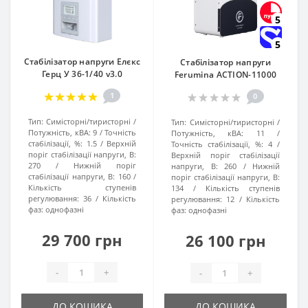
5
5
Стабілізатор напруги Елєкс
Стабілізатор напруги
Герц У 36-1/40 v3.0
Ferumina ACTION-11000
1
0
Тип:
Симісторні/тиристорні
Тип:
Симісторні/тиристорні
Потужність, кВА:
9
Точність
Потужність, кВА:
11
стабілізації, %:
1.5
Верхній
Точність стабілізації, %:
4
поріг стабілізації напруги, В:
Верхній поріг стабілізації
270
Нижній поріг
напруги, В:
260
Нижній
стабілізації напруги, В:
160
поріг стабілізації напруги, В:
Кількість ступенів
134
Кількість ступенів
регулювання:
36
Кількість
регулювання:
12
Кількість
фаз:
однофазні
фаз:
однофазні
29 700 грн
26 100 грн
-
+
-
+
ДО КОШИКА
ДО КОШИКА