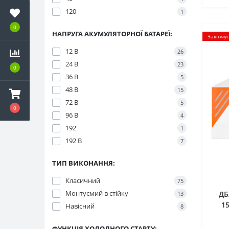
120
1
0
НАПРУГА АКУМУЛЯТОРНОЇ БАТАРЕЇ:
Закінчу
12 В
26
24 В
23
0
36 В
5
48 В
15
72 В
5
0
96 В
4
192
1
192 В
7
ТИП ВИКОНАННЯ:
Класичний
75
Монтуємий в стійку
ДБ
13
1
Навісний
8
ФУНКЦІЯ ХОЛОДНОГО СТАРТУ: