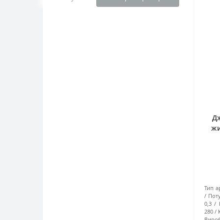
Д
жи
Тип а
Поту
0,3
280
Вироб