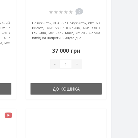
0
тивний
Потужність, кВА:
6
Потужність, кВт:
6
Вт:
1
Висота, мм:
580
Ширина, мм:
330
:
280
Глибина, мм:
232
Маса, кг:
20
Форма
:
4
вихідної напруги:
Синусоїдна
а, мм:
37 000 грн
-
+
ДО КОШИКА