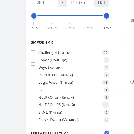
-
грн
а
5 тис.
32 тис.
58 тис.
85 тис.
111 тис.
ВИРОБНИК
Challenger (Китай)
19
Cover (Польща)
5
Deye (Китай)
4
EverExceed (Китай)
4
Д
LogicPower (Китай)
41
LVT
1
NetPRO Ion (Китай)
6
NetPRO UPS (Китай)
19
SRNE (Китай)
5
Елекс-Кулон (Україна)
2
ТИП АРХІТЕКТУРИ: