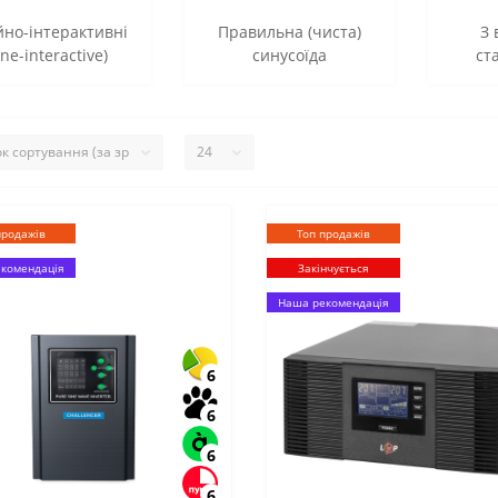
йно-інтерактивні
Правильна (чиста)
З
ine-interactive)
синусоїда
ст
продажів
Топ продажів
комендація
Закінчується
Наша рекомендація
6
6
6
6