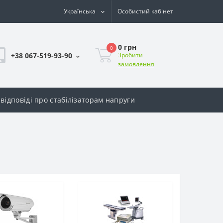
Українська
Особистий кабінет
0 грн
0
+38 067-519-93-90
Зробити
замовлення
відповіді про стабілізаторам напруги