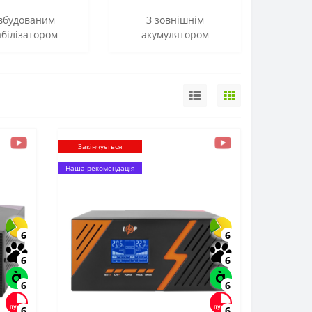
 вбудованим
З зовнішнім
абілізатором
акумулятором
Закінчується
Наша рекомендація
6
6
6
6
6
6
6
6