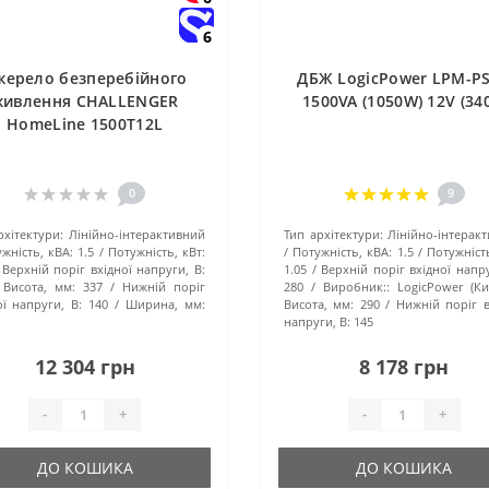
6
жерело безперебійного
ДБЖ LogicPower LPM-P
живлення CHALLENGER
1500VA (1050W) 12V (34
HomeLine 1500T12L
0
9
рхітектури:
Лінійно-інтерактивний
Тип архітектури:
Лінійно-інтерак
жність, кВА:
1.5
Потужність, кВт:
Потужність, кВА:
1.5
Потужність
Верхній поріг вхідної напруги, В:
1.05
Верхній поріг вхідної напру
Висота, мм:
337
Нижній поріг
280
Виробник::
LogicPower (Ки
ої напруги, В:
140
Ширина, мм:
Висота, мм:
290
Нижній поріг в
напруги, В:
145
12 304 грн
8 178 грн
-
+
-
+
ДО КОШИКА
ДО КОШИКА