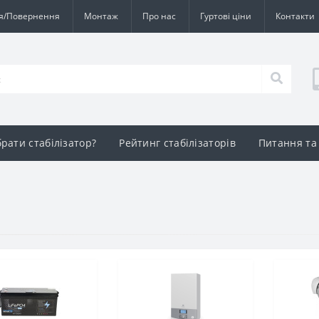
ія/Повернення
Монтаж
Про нас
Гуртові ціни
Контакти
брати стабілізатор?
Рейтинг стабілізаторів
Питання та 