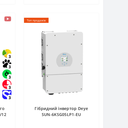
Топ продажів
3
3
3
3
3
го
Гібридний інвертор Deye
/12
SUN-6KSG05LP1-EU