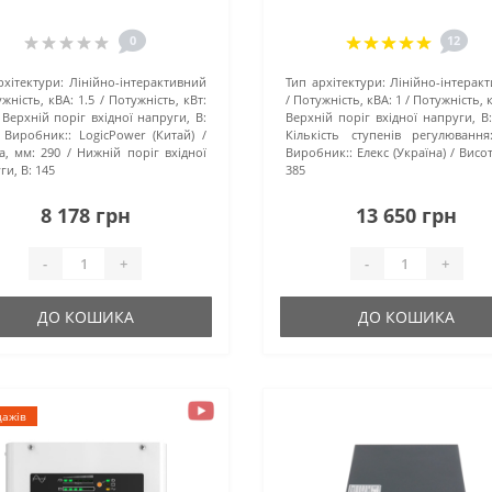
0
12
рхітектури:
Лінійно-інтерактивний
Тип архітектури:
Лінійно-інтерак
жність, кВА:
1.5
Потужність, кВт:
Потужність, кВА:
1
Потужність, к
Верхній поріг вхідної напруги, В:
Верхній поріг вхідної напруги, В
Виробник::
LogicPower (Китай)
Кількість ступенів регулювання
а, мм:
290
Нижній поріг вхідної
Виробник::
Елекс (Україна)
Висот
ги, В:
145
385
8 178 грн
13 650 грн
-
+
-
+
ДО КОШИКА
ДО КОШИКА
дажів