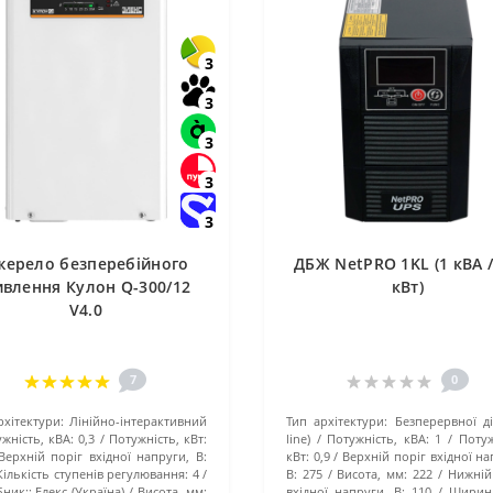
3
3
3
3
3
жерело безперебійного
ДБЖ NetPRO 1KL (1 кВА /
влення Кулон Q-300/12
кВт)
V4.0
7
0
рхітектури:
Лінійно-інтерактивний
Тип архітектури:
Безперервної ді
жність, кВА:
0,3
Потужність, кВт:
line)
Потужність, кВА:
1
Потуж
Верхній поріг вхідної напруги, В:
кВт:
0,9
Верхній поріг вхідної на
Кількість ступенів регулювання:
4
В:
275
Висота, мм:
222
Нижній
ник::
Елекс (Україна)
Висота, мм:
вхідної напруги, В:
110
Ширина