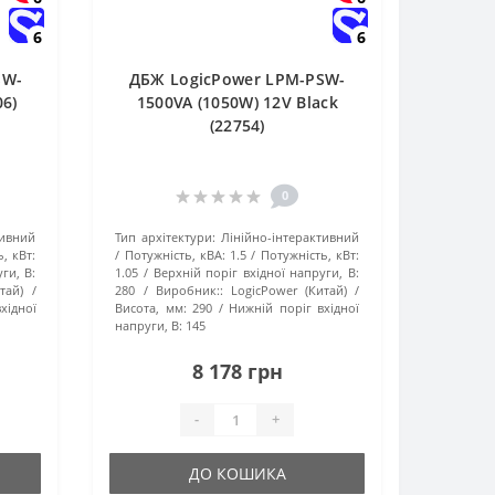
6
6
SW-
ДБЖ LogicPower LPM-PSW-
06)
1500VA (1050W) 12V Black
(22754)
0
тивний
Тип архітектури:
Лінійно-інтерактивний
, кВт:
Потужність, кВА:
1.5
Потужність, кВт:
ги, В:
1.05
Верхній поріг вхідної напруги, В:
тай)
280
Виробник::
LogicPower (Китай)
хідної
Висота, мм:
290
Нижній поріг вхідної
напруги, В:
145
8 178 грн
-
+
ДО КОШИКА