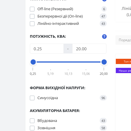
Ліні
Off-line (Резервний)
6
(L
Безперервної дії (On-line)
47
Лінійно-інтерактивний
43
ПОТУЖНІСТЬ, КВА:
-
Топ 
Наша ре
0,25
5,19
10,13
15,06
20,00
ФОРМА ВИХІДНОЇ НАПРУГИ:
Синусоїдна
96
АКУМУЛЯТОРНА БАТАРЕЯ:
Вбудована
43
Зовнішня
58