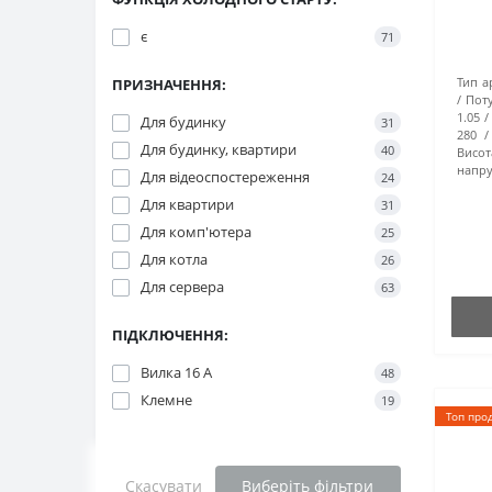
є
71
Тип а
ПРИЗНАЧЕННЯ:
Поту
1.05
Для будинку
31
280
Для будинку, квартири
40
Висот
напру
Для відеоспостереження
24
Для квартири
31
Для комп'ютера
25
Для котла
26
Для сервера
63
ПІДКЛЮЧЕННЯ:
Вилка 16 А
48
Клемне
19
Топ про
Скасувати
Виберіть фільтри