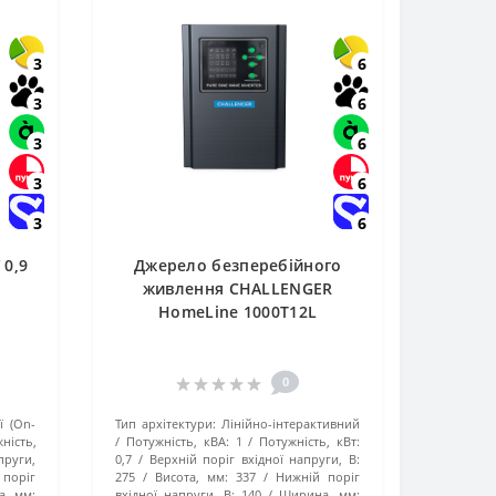
3
6
3
6
3
6
3
6
3
6
 0,9
Джерело безперебійного
живлення CHALLENGER
HomeLine 1000T12L
0
ї (On-
Тип архітектури:
Лінійно-інтерактивний
ність,
Потужність, кВА:
1
Потужність, кВт:
пруги,
0,7
Верхній поріг вхідної напруги, В:
 поріг
275
Висота, мм:
337
Нижній поріг
, мм:
вхідної напруги, В:
140
Ширина, мм: