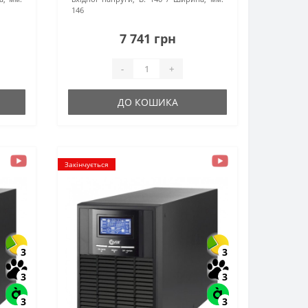
146
7 741 грн
-
+
ДО КОШИКА
Закінчується
3
3
3
3
3
3