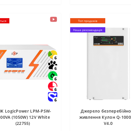
ється
Топ продажів
Наша рекомендація
6
6
6
6
6
Ж LogicPower LPM-PSW-
Джерело безперебійно
500VA (1050W) 12V White
живлення Кулон Q-1000
(22755)
V4.0