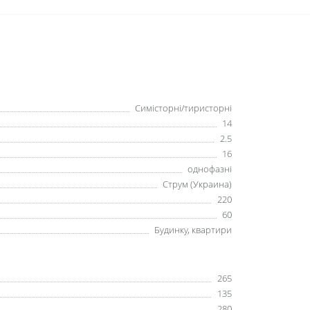
Симісторні/тиристорні
14
2.5
16
однофазні
Струм (Украина)
220
60
Будинку, квартири
265
135
280