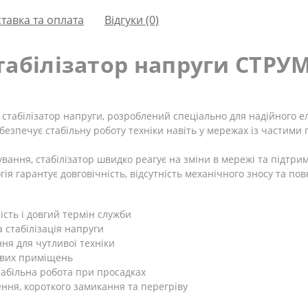
тавка та оплата
Відгуки (0)
табілізатор напруги СТРУМ
стабілізатор напруги, розроблений спеціально для надійного 
абезпечує стабільну роботу техніки навіть у мережах із частим
вання, стабілізатор швидко реагує на зміни в мережі та підтри
я гарантує довговічність, відсутність механічного зносу та по
ість і довгий термін служби
 стабілізація напруги
я для чутливої техніки
ових приміщень
табільна робота при просадках
ння, короткого замикання та перегріву