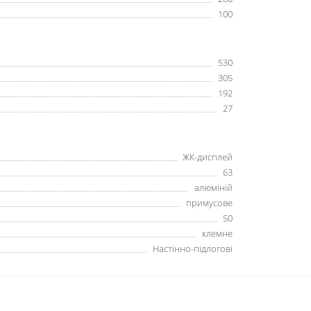
100
530
305
192
27
ЖК-дисплей
63
алюміній
примусове
50
клемне
Настінно-підлогові