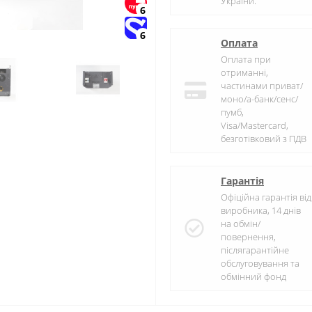
України.
6
6
Оплата
Оплата при
отриманні,
частинами приват/
моно/а-банк/сенс/
пумб,
Visa/Mastercard,
безготівковий з ПДВ
Гарантія
Офіційна гарантія від
виробника, 14 днів
на обмін/
повернення,
післягарантійне
обслуговування та
обмінний фонд