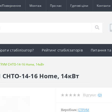
ія/Повернення
Монтаж
Про нас
Гуртові ціни
Контакти
брати стабілізатор?
Рейтинг стабілізаторів
Питання та 
СТРУМ СНТО-14-16 Home, 14кВт
 СНТО-14-16 Home, 14кВт
Відгуки:
(0)
Виробник:
СТРУМ