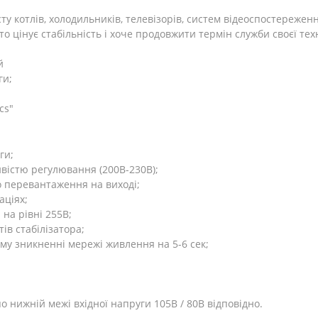
ту котлів, холодильників, телевізорів, систем відеоспостережен
о цінує стабільність і хоче продовжити термін служби своєї тех
й
ги;
cs"
ги;
ивістю регулювання (200В-230В);
о перевантаження на виході;
аціях;
 на рівні 255В;
ів стабілізатора;
у зникненні мережі живлення на 5-6 сек;
 нижній межі вхідної напруги 105В / 80В відповідно.