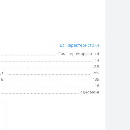
Всі характеристики
Симісторні/тиристорні
14
2.5
, В:
265
 В:
135
16
однофазні
.