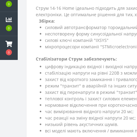
0
Струм 14-16 Home ідеально підходить для захис
електроніки. Це оптимальне рішення для тих, хт
Збірка:
силовий автотрансформатор тороидальни
0
неспотворену форму синусоїдальної напру
силові ключі компаній "IXSYS"
мікропроцесори компанії "STMicroelectroni
0
Стабілізатори Струм забезпечують:
цифрову індикацію вхідної і вихідної напру
стабілізацію напруги на рівні 220В з можл
захист від короткого замикання і тривалог
режим "транзит" в аварійній та інших ситу
захист від перенапруги в режимі "транзит"
теплової контроль і захист силових елемент
нормоване відключення при короткочасном
час вимірювання вхідного напруги 20 мс;
час реакції на зміну вхідної напруги 20 мс;
низький рівень акустичних шумів.
всі моделі мають включення / вимикання по