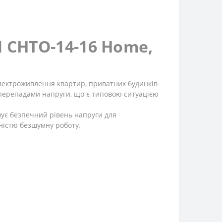
 СНТО-14-16 Home,
електроживлення квартир, приватних будинків
и перепадами напруги, що є типовою ситуацією
мує безпечний рівень напруги для
вністю безшумну роботу.