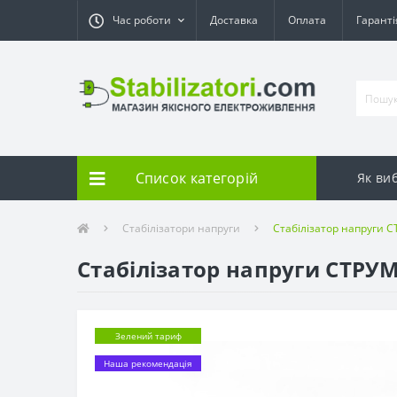
Час роботи
Доставка
Оплата
Гарант
Список категорій
Як ви
Стабілізатори напруги
Стабілізатор напруги 
Стабілізатор напруги СТРУМ
Зелений тариф
Наша рекомендація