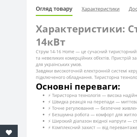
Огляд товару
Характеристики
Дос
Характеристики: С
14кВт
Струм 14-16 Home — це сучасний тиристорний 
та невеликих комерційних об’єктів. Пристрій з
для українських умов.
Завдяки високоточній електронній системі керу
підключеного обладнання. Тиристорна технологі
Основні переваги:
⚡ Тиристорна технологія — висока надійн
⚡ Швидка реакція на перепади — миттєва
⚡ Точне регулювання — безпечне живленн
⚡ Безшумна робота — комфорт для житл
⚡ Широкий діапазон вхідної напруги — с
⚡ Комплексний захист — від перевантаже