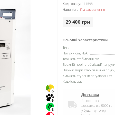
Код товару:
111595
Наявність:
Під замовлення
29 400 грн
Основні характеристики
Тип:
Потужність, кВА:
Точність стабілізації, %:
Верхній поріг стабілізації напруги
Нижній поріг стабілізації напруги,
Кількість ступенів регулювання:
Кількість фаз:
6
Доставка
6
Безкоштовна
доставка від 5000 грн
6
у будь-яку точку