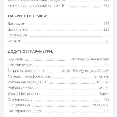
Нижній поріг стабілізації напруги, В
150
ГАБАРИТНІ РОЗМІРИ:
Висота, мм
160
Ширина, мм
330
Глибина, мм
60
Маса, кг
3,2
ДОДАТКОВІ ПАРАМЕТРИ:
індикація
світлодіодні індикатори
Ефективність,%
97
Затримка включення, с
6 або 180 секунд (за вибором)
Матеріал трансформатора
алюміній
Робоча температура, ° С
0 ... + 40
Робоча частота, Гц
45 - 65
Спосіб підключення
Вилка
Ступінь захисту
IP20
Тип кріплення
переносні
Час спрацювання, мс
100