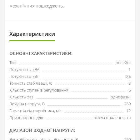
механічних пошкоджень.
Характеристики
ОСНОВНІ ХАРАКТЕРИСТИКИ:
Тип
релейні
Потужність, кВА
1
Потужність, кВт
0,8
Точність стабілізації, %
8
Кількість ступенів регулювання
6
Кількість фаз
однофазні
Вихідна напруга, В
230
Гарантія від виробника, міс
12
Призначення для
котла опалення, тв
ДІАПАЗОН ВХІДНОЇ НАПРУГИ:
Верхній поріг стабілізації напруги, В
270