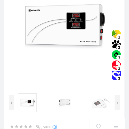
3
3
3
3
3
‹
›
Відгуки:
(0)