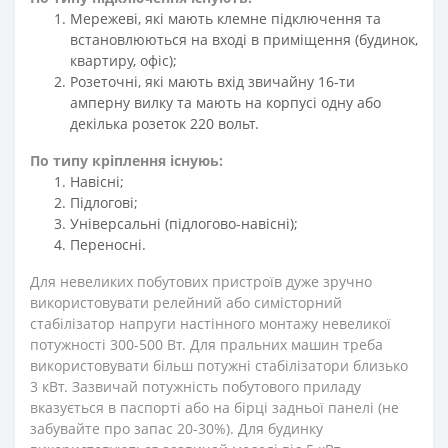
Мережеві, які мають клемне підключення та
встановлюються на вході в приміщення (будинок,
квартиру, офіс);
Розеточні, які мають вхід звичайну 16-ти
амперну вилку та мають на корпусі одну або
декілька розеток 220 вольт.
По типу кріплення існуюь:
Навісні;
Підлогові;
Універсальні (підлогово-навісні);
Переносні.
Для невеликих побутових пристроїв дуже зручно
використовувати релейний або симісторний
стабілізатор напруги настінного монтажу невеликої
потужності 300-500 Вт. Для пральних машин треба
використовувати більш потужні стабілізатори близько
3 кВт. Зазвичай потужність побутового приладу
вказується в паспорті або на бірці задньої панелі (не
забувайте про запас 20-30%). Для будинку