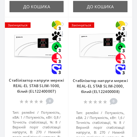
ДО КОШИКА
ДО КОШИКА
Закінчується
Закінчується
3
3
3
3
3
3
3
3
3
3
Стабілізатор напруги мережі
Стабілізатор напруги мережі
REAL-EL STAB SLIM-1000,
REAL-EL STAB SLIM-2000,
білий (EL122400007)
білий (EL122400008)
0
0
Тип:
релейні
Потужність,
Тип:
релейні
Потужність,
кВА:
1
Потужність, кВт:
0,8
кВА:
2
Потужність, кВт:
1,6
Точність стабілізації, %:
8
Точність стабілізації, %:
8
Верхній поріг стабілізації
Верхній поріг стабілізації
напруги, В:
270
Нижній
напруги, В:
270
Нижній
поріг стабілізації напруги, В: