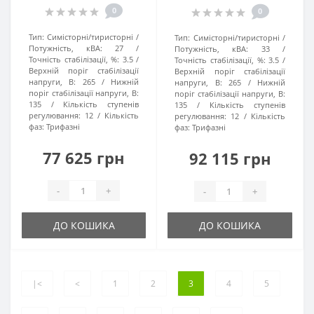
0
0
Тип:
Симісторні/тиристорні
Тип:
Симісторні/тиристорні
Потужність, кВА:
27
Потужність, кВА:
33
Точність стабілізації, %:
3.5
Точність стабілізації, %:
3.5
Верхній поріг стабілізації
Верхній поріг стабілізації
напруги, В:
265
Нижній
напруги, В:
265
Нижній
поріг стабілізації напруги, В:
поріг стабілізації напруги, В:
135
Кількість ступенів
135
Кількість ступенів
регулювання:
12
Кількість
регулювання:
12
Кількість
фаз:
Трифазні
фаз:
Трифазні
77 625 грн
92 115 грн
-
+
-
+
ДО КОШИКА
ДО КОШИКА
|<
<
1
2
3
4
5