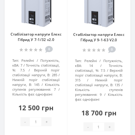
Стабілізатор напруги Елєкс
Стабілізатор напруги Елєкс
Гібрид У 7-1/32 v2.0
Гібрид У 9-1-63 V2.0
0
0
Тип:
Релейні
Потужність,
Тип:
Релейні
Потужність,
кВА:
7
Точність стабілізації,
кВА:
14
Точність
%:
7.5
Верхній поріг
стабілізації, %:
7.5
Верхній
стабілізації напруги, В:
285
поріг стабілізації напруги, В:
Нижній поріг стабілізації
315
Нижній поріг
напруги, В:
145
Кількість
стабілізації напруги, В:
135
ступенів регулювання:
7
Кількість ступенів
Кількість фаз:
однофазні
регулювання:
9
Кількість
фаз:
однофазні
12 500 грн
18 700 грн
-
+
-
+