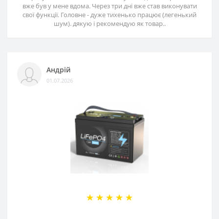
вже був у мене вдома. Через три дні вже став виконувати
свої функції. Головне - дуже тихенько працює (легенький
шум). дякую і рекомендую як товар..
Андрій
01.07.2026