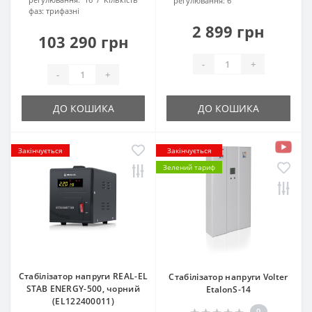
регулювання:
6
фаз:
трифазні
2 899 грн
103 290 грн
-
+
-
+
ДО КОШИКА
ДО КОШИКА
Закінчується
Закінчується
Зелений тариф
Стабілізатор напруги REAL-EL
Стабілізатор напруги Volter
STAB ENERGY-500, чорний
EtalonS-14
(EL122400011)
0