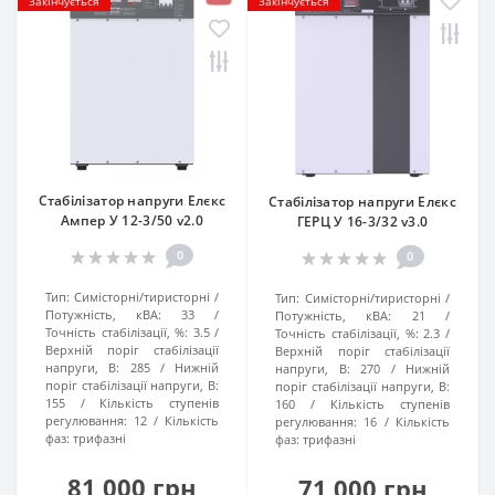
Закінчується
Закінчується
Стабілізатор напруги Елєкс
Стабілізатор напруги Елєкс
Ампер У 12-3/50 v2.0
ГЕРЦ У 16-3/32 v3.0
0
0
Тип:
Симісторні/тиристорні
Тип:
Симісторні/тиристорні
Потужність, кВА:
33
Потужність, кВА:
21
Точність стабілізації, %:
3.5
Точність стабілізації, %:
2.3
Верхній поріг стабілізації
Верхній поріг стабілізації
напруги, В:
285
Нижній
напруги, В:
270
Нижній
поріг стабілізації напруги, В:
поріг стабілізації напруги, В:
155
Кількість ступенів
160
Кількість ступенів
регулювання:
12
Кількість
регулювання:
16
Кількість
фаз:
трифазні
фаз:
трифазні
81 000 грн
71 000 грн