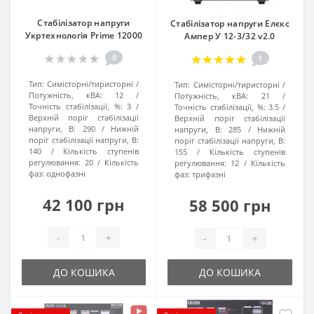
Стабілізатор напруги
Стабілізатор напруги Елєкс
Укртехнологія Prime 12000
Ампер У 12-3/32 v2.0
0
1
Тип:
Симісторні/тиристорні
Тип:
Симісторні/тиристорні
Потужність, кВА:
12
Потужність, кВА:
21
Точність стабілізації, %:
3
Точність стабілізації, %:
3.5
Верхній поріг стабілізації
Верхній поріг стабілізації
напруги, В:
290
Нижній
напруги, В:
285
Нижній
поріг стабілізації напруги, В:
поріг стабілізації напруги, В:
140
Кількість ступенів
155
Кількість ступенів
регулювання:
20
Кількість
регулювання:
12
Кількість
фаз:
однофазні
фаз:
трифазні
42 100 грн
58 500 грн
-
+
-
+
ДО КОШИКА
ДО КОШИКА