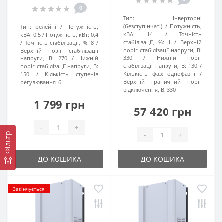
0
Тип:
Інверторні
(безступінчаті)
Потужність,
Тип:
релейні
Потужність,
кВА:
14
Точність
кВА:
0.5
Потужність, кВт:
0,4
стабілізації, %:
1
Верхній
Точність стабілізації, %:
8
поріг стабілізації напруги, В:
Верхній поріг стабілізації
330
Нижній поріг
напруги, В:
270
Нижній
стабілізації напруги, В:
130
поріг стабілізації напруги, В:
Кількість фаз:
однофазні
150
Кількість ступенів
Верхній граничний поріг
регулювання:
6
відключення, В:
330
1 799 грн
57 420 грн
-
+
-
+
Фільтр
ДО КОШИКА
ДО КОШИКА
Закінчується