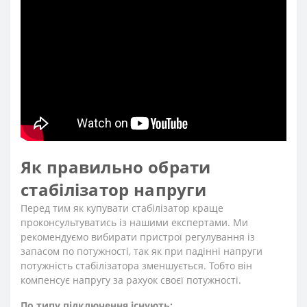
Як правильно обрати
стабілізатор напруги
Перед тим як купувати стабілізатор краще
проконсультуватись із нашими експертами. Ми
рекомендуємо вибирати пристрої регулування із
запасом по потужності, так як при падінні напруги
потужність стабілізатора зменшується. Тобто він
компенсує напругу за рахуок своєї потужності.
По типу підключення існують: