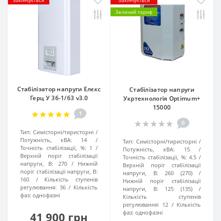
Закінчується
Закінчується
Зелений тариф
Стабілізатор напруги Елєкс
Стабілізатор напруги
Герц У 36-1/63 v3.0
Укртехнологія Optimum+
15000
1
0
Тип:
Симісторні/тиристорні
Потужність, кВА:
14
Тип:
Симісторні/тиристорні
Точність стабілізації, %:
1
Потужність, кВА:
15
Верхній поріг стабілізації
Точність стабілізації, %:
4.5
напруги, В:
270
Нижній
Верхній поріг стабілізації
поріг стабілізації напруги, В:
напруги, В:
260 (270)
160
Кількість ступенів
Нижній поріг стабілізації
регулювання:
36
Кількість
напруги, В:
125 (135)
фаз:
однофазні
Кількість ступенів
регулювання:
12
Кількість
фаз:
однофазні
41 900 грн