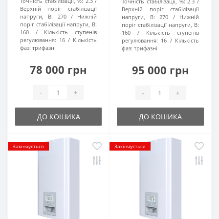
Точність стабілізації, %:
2.3
Точність стабілізації, %:
2.3
Верхній поріг стабілізації
Верхній поріг стабілізації
напруги, В:
270
Нижній
напруги, В:
270
Нижній
поріг стабілізації напруги, В:
поріг стабілізації напруги, В:
160
Кількість ступенів
160
Кількість ступенів
регулювання:
16
Кількість
регулювання:
16
Кількість
фаз:
трифазні
фаз:
трифазні
78 000 грн
95 000 грн
-
+
-
+
ДО КОШИКА
ДО КОШИКА
Закінчується
Закінчується