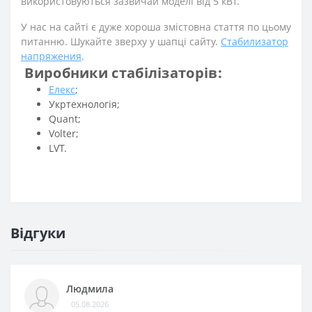
використовуються зазвичай моделі від 5 кВт.
У нас на сайті є дуже хороша змістовна стаття по цьому
питанню. Шукайте зверху у шапці сайту.
Стабилизатор
напряжения
.
Виробники стабілізаторів:
Елекс
;
Укртехнологія;
Quant;
Volter;
LVT.
Відгуки
Людмила
05.08.2026