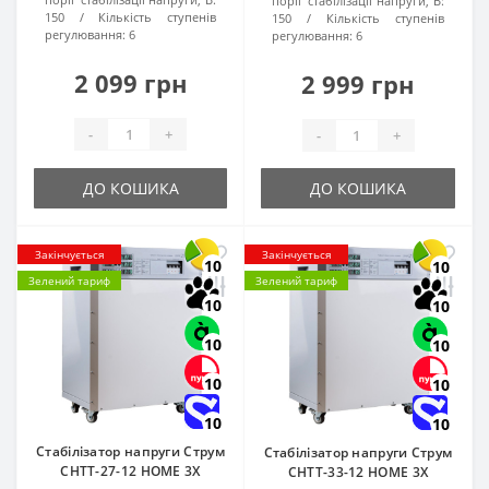
поріг стабілізації напруги, В:
150
Кількість ступенів
150
Кількість ступенів
регулювання:
6
регулювання:
6
2 099 грн
2 999 грн
-
+
-
+
ДО КОШИКА
ДО КОШИКА
Закінчується
Закінчується
10
10
Зелений тариф
Зелений тариф
10
10
10
10
10
10
10
10
Стабілізатор напруги Струм
Стабілізатор напруги Струм
СНТТ-27-12 HOME 3X
СНТТ-33-12 HOME 3X