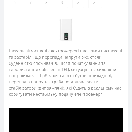
6
7
8
9
>
>|
Нажаль вітчизняні електромережі настільки виснажені
та застарілі, що перепади напруги вже стали
буденністю споживачів. Після початку війни та
терористичних обстрілів ТЕЦ, ситуація ще сильніше
погіршилася. Щоб захистити побутові прилади від
перепадів напруги - треба вставновлювати
стабілізатори (випрямлячі), які будуть в реальному часі
коригувати нестабільну подачу електроенергії.