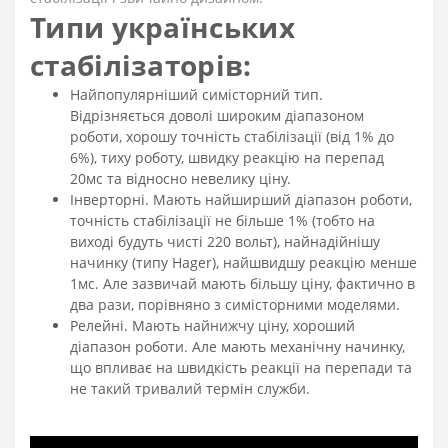
Типи українських
стабілізаторів:
Найпопулярніший симісторний тип.
Відрізняється доволі широким діапазоном
роботи, хорошу точність стабілізації (від 1% до
6%), тиху роботу, швидку реакцію на перепад
20мс та відносно невелику ціну.
Інверторні. Мають найширший діапазон роботи,
точність стабілізації не більше 1% (тобто на
виході будуть чисті 220 вольт), найнадійнішу
начинку (типу Hager), найшвидшу реакцію менше
1мс. Але зазвичай мають більшу ціну, фактично в
два рази, порівняно з симісторними моделями.
Релейні. Мають найнижчу ціну, хороший
діапазон роботи. Але мають механічну начинку,
що впливає на швидкість реакції на перепади та
не такий тривалий термін служби.