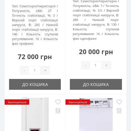
Тип:
Симісторні/тиристорні
Потужність, кВА:
7
Точність
Тип:
Симісторні/тиристорні
стабілізації, %:
3.5
Верхній
Потужність, кВА:
27
поріг стабілізації напруги, В:
Точність стабілізації, %:
3
285
Нижній поріг
Верхній поріг стабілізації
стабілізації напруги, В:
130
напруги, В:
265
Нижній
Кількість ступенів
поріг стабілізації напруги, В:
регулювання:
16
Кількість
140
Кількість ступенів
фаз:
однофазні
регулювання:
16
Кількість
фаз:
трифазні
20 000 грн
72 000 грн
-
+
-
+
ДО КОШИКА
ДО КОШИКА
Закінчується
Закінчується