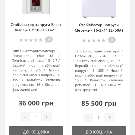
Стабілізатор напруги Елєкс
Стабілізатор напруги
Ампер-Т У 16-1/80 v2.1
Мережик 16-3х11 (3х50А)
0
0
Тип:
Симісторні/тиристорні
Тип:
Симісторні/тиристорні
Потужність, кВА:
18
Потужність, кВА:
33
Точність стабілізації, %:
2.7
Точність стабілізації, %:
2.7
Верхній поріг стабілізації
Верхній поріг стабілізації
напруги, В:
285
Нижній
напруги, В:
285
Нижній
поріг стабілізації напруги, В:
поріг стабілізації напруги, В:
155
Кількість ступенів
155
Кількість ступенів
регулювання:
16
Кількість
регулювання:
16
Кількість
фаз:
однофазні
фаз:
трифазні
36 000 грн
85 500 грн
-
+
-
+
ДО КОШИКА
ДО КОШИКА