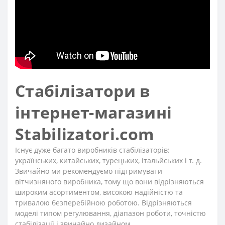
Стабілізатори в
інтернет-магазині
Stabilizatori.com
Існує дуже багато виробників стабілізаторів:
українських, китайських, турецьких, італьйських і т. д.
Звичайно ми рекомендуємо підтримувати
вітчизняного виробника, тому що вони відрізняються
широким асортиментом, високою надійністю та
тривалою безперебійною роботою. Відрізняються
моделі типом регулювання, діапазон роботи, точністю
стабілізації і звичайно дизайном.