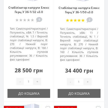
Стабілізатор напруги Елєкс
Стабілізатор напруги Елєкс
Герц У 36-1/32 v3.0
Герц У 36-1/50 v3.0
0
2
Тип:
Симісторні/тиристорні
Тип:
Симісторні/тиристорні
Потужність, кВА:
7
Точність
Потужність, кВА:
11
стабілізації, %:
1.5
Верхній
Точність стабілізації, %:
1
поріг стабілізації напруги, В:
Верхній поріг стабілізації
270
Нижній поріг
напруги, В:
270
Нижній
стабілізації напруги, В:
160
поріг стабілізації напруги, В:
Кількість ступенів
160
Кількість ступенів
регулювання:
36
Кількість
регулювання:
36
Кількість
фаз:
однофазні
фаз:
однофазні
28 500 грн
34 400 грн
-
+
-
+
ДО КОШИКА
ДО КОШИКА