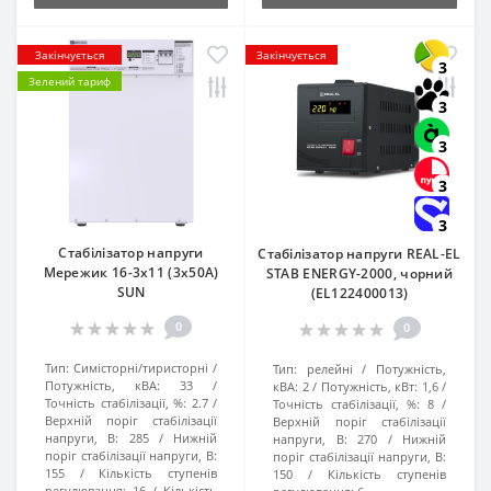
Закінчується
Закінчується
3
Зелений тариф
3
3
3
3
Стабілізатор напруги
Стабілізатор напруги REAL-EL
Мережик 16-3х11 (3х50А)
STAB ENERGY-2000, чорний
SUN
(EL122400013)
0
0
Тип:
Симісторні/тиристорні
Тип:
релейні
Потужність,
Потужність, кВА:
33
кВА:
2
Потужність, кВт:
1,6
Точність стабілізації, %:
2.7
Точність стабілізації, %:
8
Верхній поріг стабілізації
Верхній поріг стабілізації
напруги, В:
285
Нижній
напруги, В:
270
Нижній
поріг стабілізації напруги, В:
поріг стабілізації напруги, В:
155
Кількість ступенів
150
Кількість ступенів
регулювання:
16
Кількість