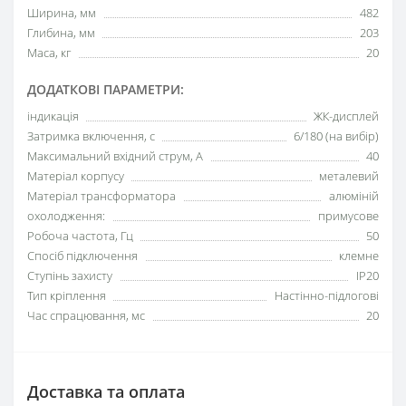
Ширина, мм
482
Глибина, мм
203
Маса, кг
20
ДОДАТКОВІ ПАРАМЕТРИ:
індикація
ЖК-дисплей
Затримка включення, с
6/180 (на вибір)
Максимальний вхідний струм, А
40
Матеріал корпусу
металевий
Матеріал трансформатора
алюміній
охолодження:
примусове
Робоча частота, Гц
50
Спосіб підключення
клемне
Ступінь захисту
IP20
Тип кріплення
Настінно-підлогові
Час спрацювання, мс
20
Доставка та оплата