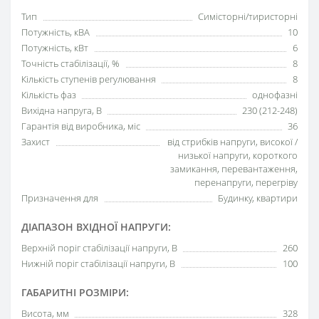
Тип
Симісторні/тиристорні
Потужність, кВА
10
Потужність, кВт
6
Точність стабілізації, %
8
Кількість ступенів регулювання
8
Кількість фаз
однофазні
Вихідна напруга, В
230 (212-248)
Гарантія від виробника, міс
36
Захист
від стрибків напруги, високої /
низької напруги, короткого
замикання, перевантаження,
перенапруги, перегріву
Призначення для
Будинку, квартири
ДІАПАЗОН ВХІДНОЇ НАПРУГИ:
Верхній поріг стабілізації напруги, В
260
Нижній поріг стабілізації напруги, В
100
ГАБАРИТНІ РОЗМІРИ:
Висота, мм
328