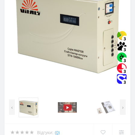
3
3
3
3
3
‹
›
Відгуки:
(0)