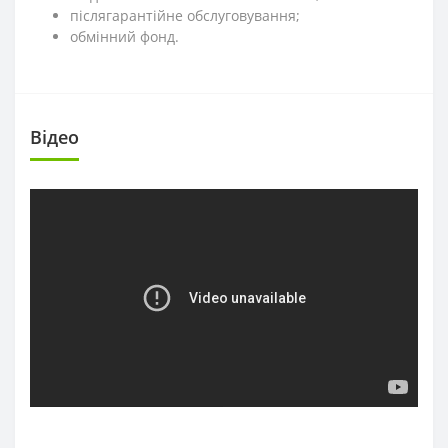
післягарантійне обслуговування;
обмінний фонд.
Вiдео