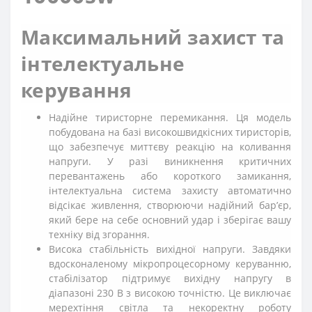
Максимальний захист та
інтелектуальне
керування
Надійне тиристорне перемикання. Ця модель
побудована на базі високошвидкісних тиристорів,
що забезпечує миттєву реакцію на коливання
напруги. У разі виникнення критичних
перевантажень або короткого замикання,
інтелектуальна система захисту автоматично
відсікає живлення, створюючи надійний барʼєр,
який бере на себе основний удар і зберігає вашу
техніку від згорання.
Висока стабільність вихідної напруги. Завдяки
вдосконаленому мікропроцесорному керуванню,
стабілізатор підтримує вихідну напругу в
діапазоні 230 В з високою точністю. Це виключає
мерехтіння світла та некоректну роботу