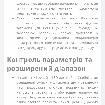
електроніки, що особливо важливо для пристроїв
із чутливими платами керування, подовжуючи
їхній термін служби у кілька разів.
Функція інтелектуальної затримки. Важливою
перевагою є наявність вбудованої функції
затримки увімкнення (6 або 180 секунд). Це
забезпечує безпечний запуск пристроїв з
компресорами (холодильники, кондиціонери)
після раптового зникнення напруги, захищаючи
їх від гідроудару та передчасного виходу з ладу.
Контроль параметрів та
розширений діапазон
Чіткий цифровий LED-дисплей. Стабілізатор
оснащений сучасним дисплеєм, що у реальному
часі відображає ключові показники: вхідну
напругу з мережі та стабілізовану напругу на
виході. Це дозволяє вам завжди бути в курсі стану
вашої електромережі та бачити реальну роботу