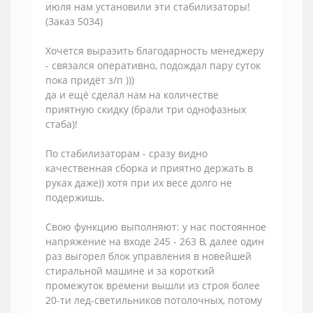
июля нам установили эти стабилизаторы!
(Заказ 5034)
Хочется выразить благодарность менеджеру
- связался оперативно, подождал пару суток
пока придёт з/п )))
да и ещё сделал нам на количестве
приятную скидку (брали три однофазных
стаба)!
По стабилизаторам - сразу видно
качественная сборка и приятно держать в
руках даже)) хотя при их весе долго не
подержишь.
Свою функцию выполняют: у нас постоянное
напряжение на входе 245 - 263 В, далее один
раз выгорел блок управления в новейшей
стиральной машине и за короткий
промежуток времени вышли из строя более
20-ти лед-светильников потолочных, потому