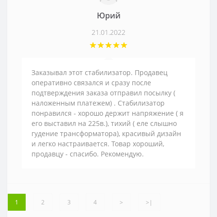
Юрий
21.01.2022
Заказывал этот стабилизатор. Продавец
оперативно связался и сразу после
подтверждения заказа отправил посылку (
наложенным платежем) . Стабилизатор
понравился - хорошо держит напряжение ( я
его выставил на 225в.), тихий ( еле слышно
гудение трансформатора), красивый дизайн
и легко настраивается. Товар хороший,
продавцу - спасибо. Рекомендую.
1
2
3
4
>
>|