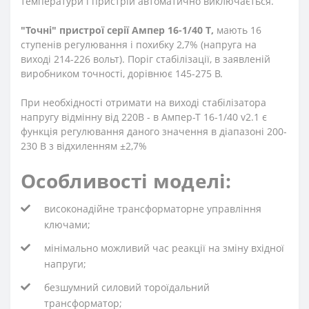
температури і пристрій автоматично виключається.
"Точні" пристрої серії Ампер 16-1/40 Т
,
мають 16
ступенів регулювання і похибку 2,7% (напруга на
виході 214-226 вольт). Поріг стабілізації, в заявленій
виробником точності, дорівнює 145-275 В.
При необхідності отримати на виході стабілізатора
напругу відмінну від 220В - в Ампер-Т 16-1/40 v2.1 є
функція регулювання даного значення в діапазоні 200-
230 В з відхиленням ±2,7%
Особливості моделі:
високонадійне трансформаторне управління
ключами;
мінімально можливий час реакції на зміну вхідної
напруги;
безшумний силовий тороїдальний
трансформатор;