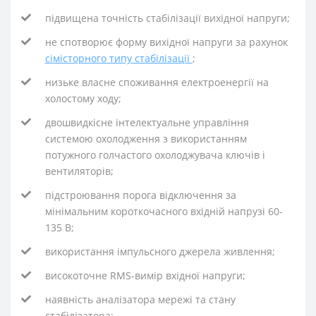
підвищена точність стабілізації вихідної напруги;
не спотворює форму вихідної напруги за рахунок
сімісторного типу стабілізації
;
низьке власне споживання електроенергії на
холостому ходу;
двошвидкісне інтелектуальне управління
системою охолодження з використанням
потужного голчастого охолоджувача ключів і
вентиляторів;
підстроювання порога відключення за
мінімальним короткочасного вхідній напрузі 60-
135 В;
використання імпульсного джерела живлення;
високоточне RMS-вимір вхідної напруги;
наявність аналізатора мережі та стану
стабілізатора;