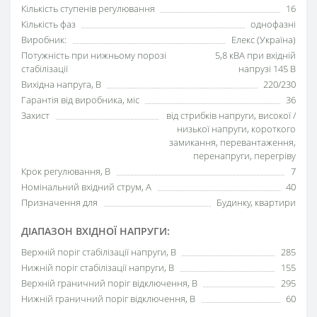
Кількість ступенів регулювання
16
Кількість фаз
однофазні
Виробник:
Елекс (Україна)
Потужність при нижньому порозі
5,8 кВА при вхідній
стабілізації
напрузі 145 В
Вихідна напруга, В
220/230
Гарантія від виробника, міс
36
Захист
від стрибків напруги, високої /
низької напруги, короткого
замикання, перевантаження,
перенапруги, перегріву
Крок регулювання, В
7
Номінальний вхідний струм, А
40
Призначення для
Будинку, квартири
ДІАПАЗОН ВХІДНОЇ НАПРУГИ:
Верхній поріг стабілізації напруги, В
285
Нижній поріг стабілізації напруги, В
155
Верхній граничний поріг відключення, В
295
Нижній граничний поріг відключення, В
60