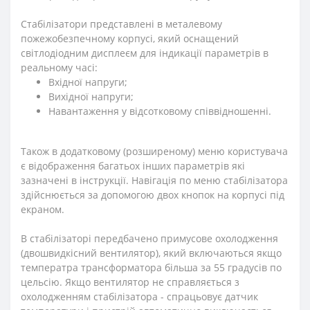
Стабілізатори представлені в металевому
пожежобезпечному корпусі, який оснащений
світлодіодним дисплеєм для індикації параметрів в
реальному часі:
Вхідної напруги;
Вихідної напруги;
Навантаження у відсотковому співвідношенні.
Також в додатковому (розширеному) меню користувача
є відображення багатьох інших параметрів які
зазначені в інструкції. Навігація по меню стабілізатора
здійснюється за допомогою двох кнопок на корпусі під
екраном.
В стабілізаторі передбачено примусове охолодження
(двошвидкісний вентилятор), який включаються якщо
температра трансформатора більша за 55 градусів по
цельсію. Якщо вентилятор не справляється з
охолодженням стабілізатора - спрацьовує датчик