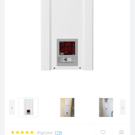
‹
›
Відгуки:
(19)