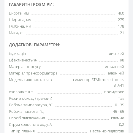
ГАБАРИТНІ РОЗМІРИ:
Висота, мм
460
Ширина, мм
275
Глибина, мм
178
Маса, кг
21
ДОДАТКОВІ ПАРАМЕТРИ:
індикація
дисплей
Ефективність,%
98
Матеріал корпусу
металевий
Матеріал трансформатора
алюміній
Модель силових ключів
симистор STMicroelectronics
BTA41
охолодження:
примусове
Режим обходу (транзит)
Так
Робоча температура, ºC
0 +35
Робоча частота, Гц
45 - 65
Спосіб підключення
клемне
Струм холостого ходу, А
0,2
Тип кріплення
Настінно-підлогові