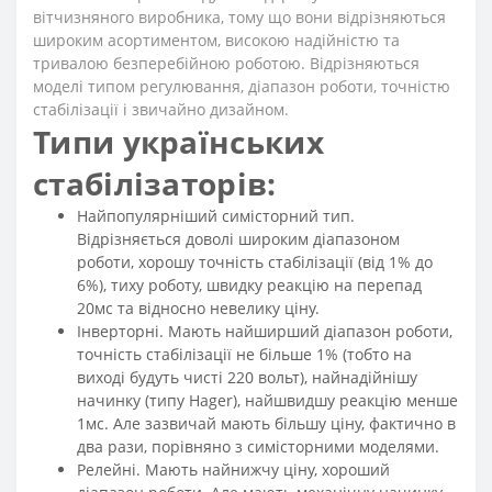
вітчизняного виробника, тому що вони відрізняються
широким асортиментом, високою надійністю та
тривалою безперебійною роботою. Відрізняються
моделі типом регулювання, діапазон роботи, точністю
стабілізації і звичайно дизайном.
Типи українських
стабілізаторів:
Найпопулярніший симісторний тип.
Відрізняється доволі широким діапазоном
роботи, хорошу точність стабілізації (від 1% до
6%), тиху роботу, швидку реакцію на перепад
20мс та відносно невелику ціну.
Інверторні. Мають найширший діапазон роботи,
точність стабілізації не більше 1% (тобто на
виході будуть чисті 220 вольт), найнадійнішу
начинку (типу Hager), найшвидшу реакцію менше
1мс. Але зазвичай мають більшу ціну, фактично в
два рази, порівняно з симісторними моделями.
Релейні. Мають найнижчу ціну, хороший