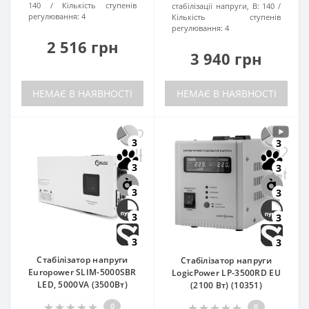
140
Кількість ступенів
стабілізації напруги, В:
140
регулювання:
4
Кількість ступенів
регулювання:
4
2 516 грн
3 940 грн
НЕМАЄ В НАЯВНОСТІ
НЕМАЄ В НАЯВНОСТІ
3
3
3
3
3
3
3
3
3
3
Стабілізатор напруги
Стабілізатор напруги
Europower SLIM-5000SBR
LogicPower LP-3500RD EU
LED, 5000VA (3500Вт)
(2100 Вт) (10351)
0
0