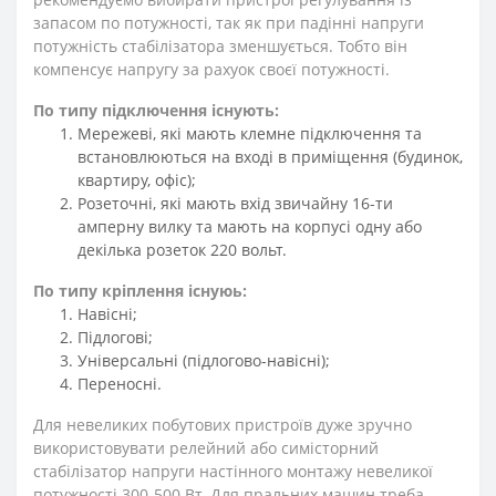
запасом по потужності, так як при падінні напруги
потужність стабілізатора зменшується. Тобто він
компенсує напругу за рахуок своєї потужності.
По типу підключення існують:
Мережеві, які мають клемне підключення та
встановлюються на вході в приміщення (будинок,
квартиру, офіс);
Розеточні, які мають вхід звичайну 16-ти
амперну вилку та мають на корпусі одну або
декілька розеток 220 вольт.
По типу кріплення існуюь:
Навісні;
Підлогові;
Універсальні (підлогово-навісні);
Переносні.
Для невеликих побутових пристроїв дуже зручно
використовувати релейний або симісторний
стабілізатор напруги настінного монтажу невеликої
потужності 300-500 Вт. Для пральних машин треба