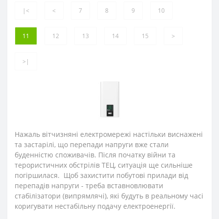
|<
<
7
8
9
10
11
12
13
14
15
>
>|
Нажаль вітчизняні електромережі настільки виснажені
та застарілі, що перепади напруги вже стали
буденністю споживачів. Після початку війни та
терористичних обстрілів ТЕЦ, ситуація ще сильніше
погіршилася. Щоб захистити побутові прилади від
перепадів напруги - треба вставновлювати
стабілізатори (випрямлячі), які будуть в реальному часі
коригувати нестабільну подачу електроенергії.