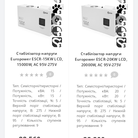
3
3
3
3
3
3
3
3
3
3
Стабілізатор напруги
Стабілізатор напруги
Europower ESCR-15KW LCD,
Europower ESCR-20KW LCD,
15000W, AC 95V-275V
20000W, AC 95V-275V
0
0
Тип:
Симісторні/тиристорні
Тип:
Симісторні/тиристорні
Потужність, кВА:
15
Потужність, кВА:
20
Потужність, кВт:
15
Потужність, кВт:
20
Точність стабілізації, %:
5
Точність стабілізації, %:
5
Верхній поріг стабілізації
Верхній поріг стабілізації
напруги, В:
275
Нижній
напруги, В:
275
Нижній
поріг стабілізації напруги, В:
поріг стабілізації напруги, В:
95
Кількість ступенів
95
Кількість ступенів
регулювання:
9
регулювання:
9