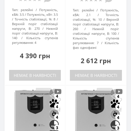
Тип:
релейні
Потужність,
Тип:
релейні
Потужність,
кВА:
3.5
Потужність, кВт:
3.5
кВА:
2.1
Точність
Точність стабілізації, %:
8
стабілізації, %:
10
Верхній
Верхній поріг стабілізації
поріг стабілізації напруги, В:
напруги, В:
270
Нижній
260
Нижній поріг
поріг стабілізації напруги, В:
стабілізації напруги, В:
100
140
Кількість ступенів
Кількість ступенів
регулювання:
4
регулювання:
7
Кількість
фаз:
однофазні
4 390 грн
2 612 грн
НЕМАЄ В НАЯВНОСТІ
НЕМАЄ В НАЯВНОСТІ
4
4
4
4
4
4
3
3