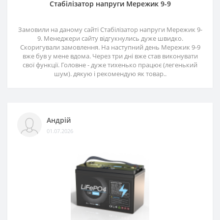
Стабілізатор напруги Мережик 9-9
Замовили на даному сайті Стабілізатор напруги Мережик 9-
9. Менеджери сайту відгукнулись дуже швидко.
Скоригували замовлення. На наступний день Мережик 9-9
вже був у мене вдома. Через три дні вже став виконувати
свої функції. Головне - дуже тихенько працює (легенький
шум). дякую і рекомендую як товар..
Андрій
01.07.2026