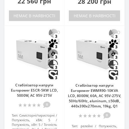
22 560 грн
28 200 грн
НЕМАЄ В НАЯВНОСТІ
НЕМАЄ В НАЯВНОСТІ
3
3
3
3
3
3
3
3
3
3
Стабілізатор напруги
Стабілізатор напруги
Europower ESCR-5KW LCD,
Europower EWMR90-10KVA
5000W, AC 95V-275V
LCD, 8000W, 60A, AC 95V-275V,
50Hz/60Hz, aluninum, ≤50dB,
0
440x390x270mm, 19kg, Q1
0
Тип:
Симісторні/тиристорні
Потужність, кВА:
5
Потужність, кВт:
5
Точність
Тип:
релейні
Потужність,