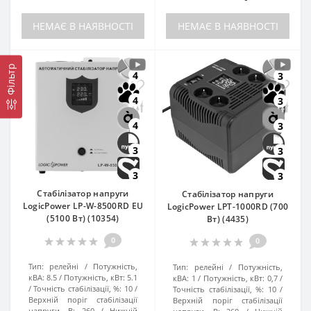
НЕМАЄ В НАЯВНОСТІ
НЕМАЄ В НАЯВНОСТІ
Фільтр
4
3
4
3
4
3
3
3
3
3
Стабілізатор напруги
Стабілізатор напруги
LogicPower LP-W-8500RD EU
LogicPower LPT-1000RD (700
(5100 Вт) (10354)
Вт) (4435)
0
0
Тип:
релейні
Потужність,
Тип:
релейні
Потужність,
кВА:
8.5
Потужність, кВт:
5.1
кВА:
1
Потужність, кВт:
0,7
Точність стабілізації, %:
10
Точність стабілізації, %:
10
Верхній поріг стабілізації
Верхній поріг стабілізації
напруги, В:
260
Нижній