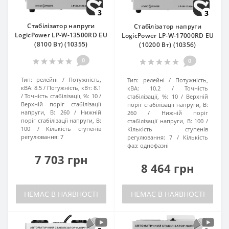
3
3
Стабілізатор напруги
Стабілізатор напруги
LogicPower LP-W-13500RD EU
LogicPower LP-W-17000RD EU
(8100 Вт) (10355)
(10200 Вт) (10356)
0
0
Тип:
релейні
Потужність,
Тип:
релейні
Потужність,
кВА:
8.5
Потужність, кВт:
8.1
кВА:
10.2
Точність
Точність стабілізації, %:
10
стабілізації, %:
10
Верхній
Верхній поріг стабілізації
поріг стабілізації напруги, В:
напруги, В:
260
Нижній
260
Нижній поріг
поріг стабілізації напруги, В:
стабілізації напруги, В:
100
100
Кількість ступенів
Кількість ступенів
регулювання:
7
регулювання:
7
Кількість
фаз:
однофазні
7 703 грн
8 464 грн
НЕМАЄ В НАЯВНОСТІ
НЕМАЄ В НАЯВНОСТІ