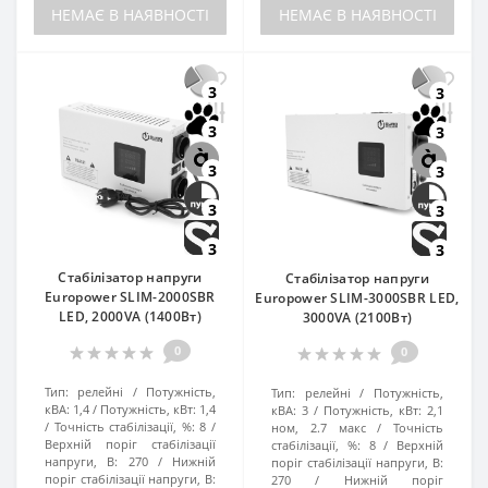
НЕМАЄ В НАЯВНОСТІ
НЕМАЄ В НАЯВНОСТІ
3
3
3
3
3
3
3
3
3
3
Стабілізатор напруги
Стабілізатор напруги
Europower SLIM-2000SBR
Europower SLIM-3000SBR LED,
LED, 2000VA (1400Вт)
3000VA (2100Вт)
0
0
Тип:
релейні
Потужність,
Тип:
релейні
Потужність,
кВА:
1,4
Потужність, кВт:
1,4
кВА:
3
Потужність, кВт:
2,1
Точність стабілізації, %:
8
ном, 2.7 макс
Точність
Верхній поріг стабілізації
стабілізації, %:
8
Верхній
напруги, В:
270
Нижній
поріг стабілізації напруги, В:
поріг стабілізації напруги, В:
270
Нижній поріг