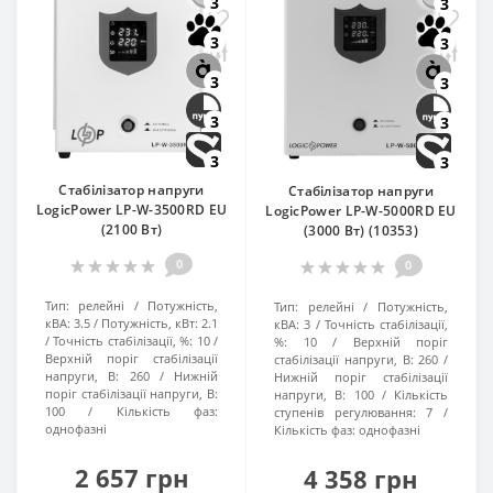
3
3
3
3
3
3
3
3
3
3
Стабілізатор напруги
Стабілізатор напруги
LogicPower LP-W-3500RD EU
LogicPower LP-W-5000RD EU
(2100 Вт)
(3000 Вт) (10353)
0
0
Тип:
релейні
Потужність,
Тип:
релейні
Потужність,
кВА:
3.5
Потужність, кВт:
2.1
кВА:
3
Точність стабілізації,
Точність стабілізації, %:
10
%:
10
Верхній поріг
Верхній поріг стабілізації
стабілізації напруги, В:
260
напруги, В:
260
Нижній
Нижній поріг стабілізації
поріг стабілізації напруги, В:
напруги, В:
100
Кількість
100
Кількість фаз:
ступенів регулювання:
7
однофазні
Кількість фаз:
однофазні
2 657 грн
4 358 грн