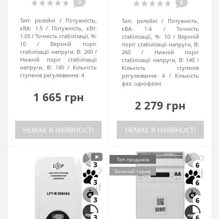
0
0
Тип:
релейні
Потужність,
Тип:
релейні
Потужність,
кВА:
1.5
Потужність, кВт:
кВА:
1.4
Точність
1.05
Точність стабілізації, %:
стабілізації, %:
10
Верхній
10
Верхній поріг
поріг стабілізації напруги, В:
стабілізації напруги, В:
260
260
Нижній поріг
Нижній поріг стабілізації
стабілізації напруги, В:
140
напруги, В:
140
Кількість
Кількість ступенів
ступенів регулювання:
4
регулювання:
4
Кількість
фаз:
однофазні
1 665 грн
2 279 грн
НЕМАЄ В НАЯВНОСТІ
НЕМАЄ В НАЯВНОСТІ
Топ продажів
3
6
Зелений тариф
3
6
3
6
3
6