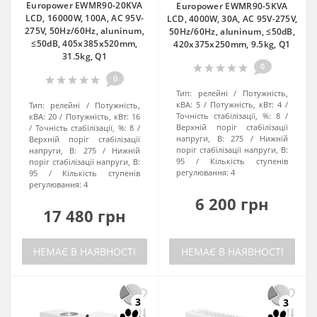
Europower EWMR90-20KVA
Europower EWMR90-5KVA
LCD, 16000W, 100A, AC 95V-
LCD, 4000W, 30A, AC 95V-275V,
275V, 50Hz/60Hz, aluninum,
50Hz/60Hz, aluninum, ≤50dB,
≤50dB, 405x385x520mm,
420x375x250mm, 9.5kg, Q1
31.5kg, Q1
0
0
Тип:
релейні
Потужність,
кВА:
5
Потужність, кВт:
4
Тип:
релейні
Потужність,
Точність стабілізації, %:
8
кВА:
20
Потужність, кВт:
16
Верхній поріг стабілізації
Точність стабілізації, %:
8
напруги, В:
275
Нижній
Верхній поріг стабілізації
поріг стабілізації напруги, В:
напруги, В:
275
Нижній
95
Кількість ступенів
поріг стабілізації напруги, В:
регулювання:
4
95
Кількість ступенів
регулювання:
4
6 200 грн
17 480 грн
НЕМАЄ В НАЯВНОСТІ
НЕМАЄ В НАЯВНОСТІ
3
3