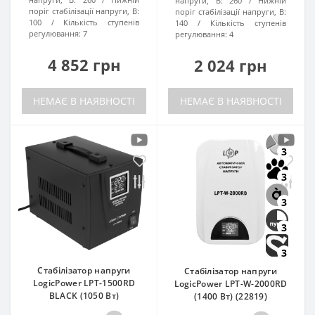
напруги, В:
260
Нижній
поріг стабілізації напруги, В:
поріг стабілізації напруги, В:
100
Кількість ступенів
140
Кількість ступенів
регулювання:
7
регулювання:
4
4 852 грн
2 024 грн
НЕМАЄ В НАЯВНОСТІ
НЕМАЄ В НАЯВНОСТІ
3
3
3
3
3
Стабілізатор напруги
Стабілізатор напруги
LogicPower LPT-1500RD
LogicPower LPT-W-2000RD
BLACK (1050 Вт)
(1400 Вт) (22819)