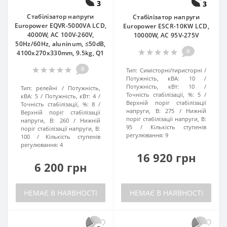
3
3
Стабілізатор напруги
Стабілізатор напруги
Europower EQVR-5000VA LCD,
Europower ESCR-10KW LCD,
4000W, AC 100V-260V,
10000W, AC 95V-275V
50Hz/60Hz, aluninum, ≤50dB,
0
4100x270x330mm, 9.5kg, Q1
0
Тип:
Симісторні/тиристорні
Потужність, кВА:
10
Потужність, кВт:
10
Тип:
релейні
Потужність,
Точність стабілізації, %:
5
кВА:
5
Потужність, кВт:
4
Верхній поріг стабілізації
Точність стабілізації, %:
8
напруги, В:
275
Нижній
Верхній поріг стабілізації
поріг стабілізації напруги, В:
напруги, В:
260
Нижній
95
Кількість ступенів
поріг стабілізації напруги, В:
регулювання:
9
100
Кількість ступенів
регулювання:
4
16 920 грн
6 200 грн
НЕМАЄ В НАЯВНОСТІ
НЕМАЄ В НАЯВНОСТІ