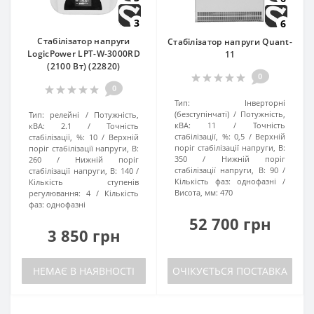
3
6
Стабілізатор напруги
Стабілізатор напруги Quant-
LogicPower LPT-W-3000RD
11
(2100 Вт) (22820)
0
0
Тип:
Інверторні
(безступінчаті)
Потужність,
Тип:
релейні
Потужність,
кВА:
11
Точність
кВА:
2.1
Точність
стабілізації, %:
0,5
Верхній
стабілізації, %:
10
Верхній
поріг стабілізації напруги, В:
поріг стабілізації напруги, В:
350
Нижній поріг
260
Нижній поріг
стабілізації напруги, В:
90
стабілізації напруги, В:
140
Кількість фаз:
однофазні
Кількість ступенів
Висота, мм:
470
регулювання:
4
Кількість
фаз:
однофазні
52 700 грн
3 850 грн
НЕМАЄ В НАЯВНОСТІ
ОЧІКУЄТЬСЯ ПОСТАВКА