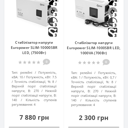
3
3
3
3
3
3
3
3
Стабілізатор напруги
Стабілізатор напруги
Europower SLIM-10000SBR
Europower SLIM-1000SBR LED,
LED, (7500Вт)
1000VA (700Вт)
0
0
Тип:
релейні
Потужність,
Тип:
релейні
Потужність,
кВА:
10
Потужність, кВт:
7.5
кВА:
1
Потужність, кВт:
0,7
Точність стабілізації, %:
8
Точність стабілізації, %:
8
Верхній поріг стабілізації
Верхній поріг стабілізації
напруги, В:
270
Нижній
напруги, В:
270
Нижній
поріг стабілізації напруги, В:
поріг стабілізації напруги, В:
140
Кількість ступенів
140
Кількість ступенів
регулювання:
4
регулювання:
4
7 880 грн
2 300 грн