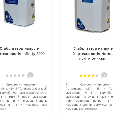
Стабілізатор напруги
Стабілізатор напруг
технологія Infinity 5000
Укртехнологія Norm
Exclusive 15000
0
1
Симісторні/тиристорні
Тип:
Симісторні/тиристорні
ність, кВА:
5
Точність стабілізації,
Потужність, кВА:
15
То
Верхній поріг стабілізації напруги,
стабілізації, %:
5
Верхній 
85
Нижній поріг стабілізації
стабілізації напруги, В:
275
Н
ги, В:
115
Кількість ступенів
поріг стабілізації напруги, В:
ювання:
16
Кількість фаз:
Кількість ступенів регулювання:
азні
Кількість фаз:
однофазні