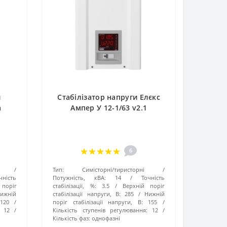
и
Стабілізатор напруги Елєкс
a
Ампер У 12-1/63 v2.1
6
Тип:
Симісторні/тиристорні
чність
Потужність, кВА:
14
Точність
поріг
стабілізації, %:
3.5
Верхній поріг
ижній
стабілізації напруги, В:
285
Нижній
120
поріг стабілізації напруги, В:
155
12
Кількість ступенів регулювання:
12
Кількість фаз:
однофазні