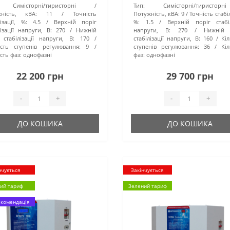
Симісторні/тиристорні
Тип:
Симісторні/тиристорні
жність, кВА:
11
Точність
Потужність, кВА:
9
Точність стабіл
ізації, %:
4.5
Верхній поріг
%:
1.5
Верхній поріг стабіл
лізації напруги, В:
270
Нижній
напруги, В:
270
Нижній 
 стабілізації напруги, В:
170
стабілізації напруги, В:
160
Кіл
ість ступенів регулювання:
9
ступенів регулювання:
36
Кіл
сть фаз:
однофазні
фаз:
однофазні
22 200 грн
29 700 грн
-
+
-
+
ДО КОШИКА
ДО КОШИКА
нчується
Закінчується
ий тариф
Зелений тариф
комендація