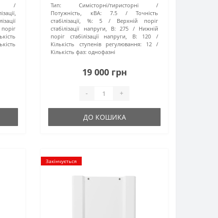
Тип:
Симісторні/тиристорні
ізації,
Потужність, кВА:
7.5
Точність
ізації
стабілізації, %:
5
Верхній поріг
поріг
стабілізації напруги, В:
275
Нижній
ькість
поріг стабілізації напруги, В:
120
ькість
Кількість ступенів регулювання:
12
Кількість фаз:
однофазні
19 000 грн
-
+
ДО КОШИКА
Закінчується