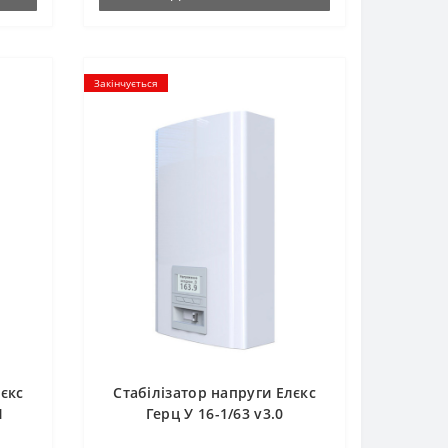
Закінчується
лєкс
Стабілізатор напруги Елєкс
1
Герц У 16-1/63 v3.0