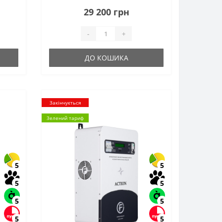
29 200 грн
-
+
ДО КОШИКА
Закінчується
Зелений тариф
5
5
5
5
5
5
5
5