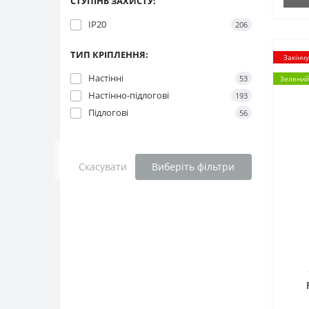
СТУПІНЬ ЗАХИСТУ:
IP20
206
ТИП КРІПЛЕННЯ:
Закінч
Настінні
53
Зелений
Настінно-підлогові
193
Підлогові
56
Скасувати
Виберіть фільтри