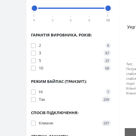
1
3
6
8
10
Укр
ГАРАНТІЯ ВИРОБНИКА, РОКІВ:
2
8
3
87
5
25
Тип:
10
68
Поту
стабі
стабі
РЕЖИМ БАЙПАС (ТРАНЗИТ):
поріг
Кільк
Ні
7
Кількі
Так
209
СПОСІБ ПІДКЛЮЧЕННЯ:
Клемне
297