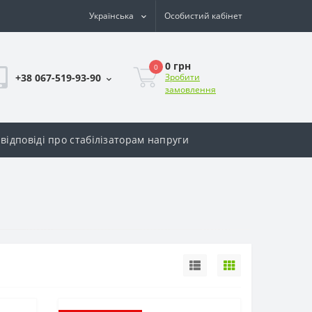
Українська
Особистий кабінет
0 грн
0
+38 067-519-93-90
Зробити
замовлення
відповіді про стабілізаторам напруги