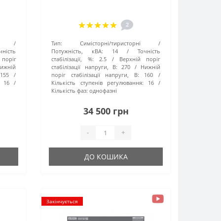
2
Тип:
Симісторні/тиристорні
чність
Потужність, кВА:
14
Точність
 поріг
стабілізації, %:
2.5
Верхній поріг
ижній
стабілізації напруги, В:
270
Нижній
155
поріг стабілізації напруги, В:
160
16
Кількість ступенів регулювання:
16
Кількість фаз:
однофазні
34 500 грн
-
+
ДО КОШИКА
Закінчується