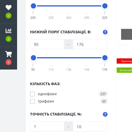
0
205
235
265
295
325
НИЖНІЙ ПОРІГ СТАБІЛІЗАЦІЇ, В:
0
-
Закінч
0
95
115
136
156
176
Зелений
КІЛЬКІСТЬ ФАЗ:
однофазні
237
трифазні
65
ТОЧНІСТЬ СТАБІЛІЗАЦІЇ, %:
-