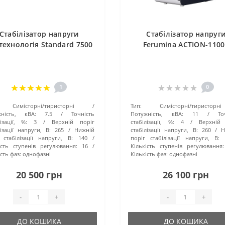
Стабілізатор напруги
Стабілізатор напруг
технологія Standard 7500
Ferumina ACTION-1100
1
0
Симісторні/тиристорні
Тип:
Симісторні/тиристорні
жність, кВА:
7.5
Точність
Потужність, кВА:
11
То
лізації, %:
3
Верхній поріг
стабілізації, %:
4
Верхній 
лізації напруги, В:
265
Нижній
стабілізації напруги, В:
260
Н
 стабілізації напруги, В:
140
поріг стабілізації напруги, В:
ість ступенів регулювання:
16
Кількість ступенів регулювання:
сть фаз:
однофазні
Кількість фаз:
однофазні
20 500 грн
26 100 грн
-
+
-
+
ДО КОШИКА
ДО КОШИКА