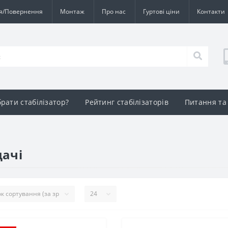
ія/Повернення
Монтаж
Про нас
Гуртові ціни
Контакти
брати стабілізатор?
Рейтинг стабілізаторів
Питання та 
дачі