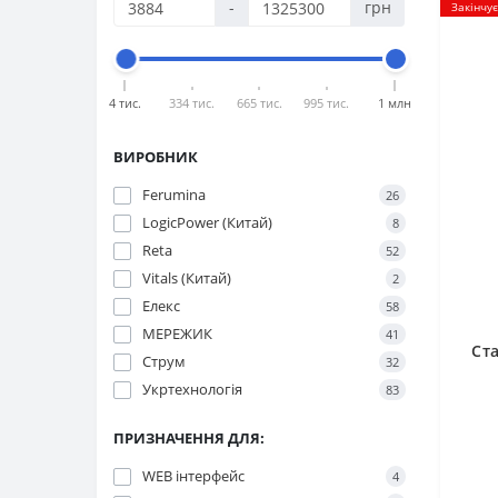
-
грн
Закінчу
4 тис.
334 тис.
665 тис.
995 тис.
1 млн
ВИРОБНИК
Ferumina
26
LogicPower (Китай)
8
Reta
52
Vitals (Китай)
2
Елекс
58
МЕРЕЖИК
41
Ста
Струм
32
Укртехнологія
83
ПРИЗНАЧЕННЯ ДЛЯ:
WEB інтерфейс
4