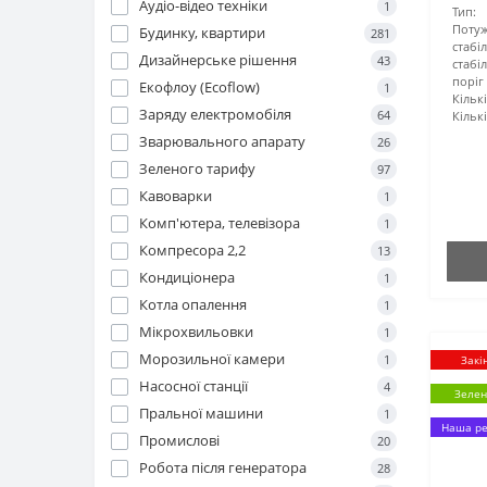
Аудіо-відео техніки
1
Тип:
Поту
Будинку, квартири
281
стабіл
Дизайнерське рішення
43
стабі
поріг
Екофлоу (Ecoflow)
1
Кільк
Заряду електромобіля
64
Кількі
Зварювального апарату
26
Зеленого тарифу
97
Кавоварки
1
Комп'ютера, телевізора
1
Компресора 2,2
13
Кондиціонера
1
Котла опалення
1
Мікрохвильовки
1
Морозильної камери
1
Закі
Насосної станції
4
Зелен
Пральної машини
1
Наша ре
Промислові
20
Робота після генератора
28