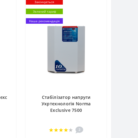
Закінчується
Зелений тариф
Наша рекомендація
лєкс
Стабілізатор напруги
Укртехнологія Norma
Exclusive 7500
2