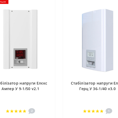
ється
білізатор напруги Елєкс
Стабілізатор напруги Е
Ампер У 9-1/50 v2.1
Герц У 36-1/40 v3.0
2
1