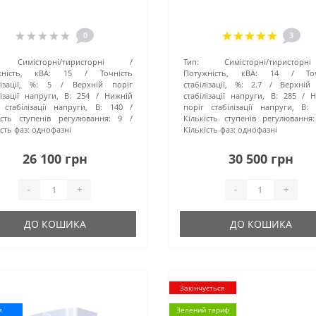
0
3
Симісторні/тиристорні
Тип:
Симісторні/тиристорні
жність, кВА:
15
Точність
Потужність, кВА:
14
То
лізації, %:
5
Верхній поріг
стабілізації, %:
2.7
Верхній
лізації напруги, В:
254
Нижній
стабілізації напруги, В:
285
Н
 стабілізації напруги, В:
140
поріг стабілізації напруги, В:
ість ступенів регулювання:
9
Кількість ступенів регулювання:
сть фаз:
однофазні
Кількість фаз:
однофазні
26 100 грн
30 500 грн
-
+
-
+
ДО КОШИКА
ДО КОШИКА
Закінчується
я
Зелений тариф