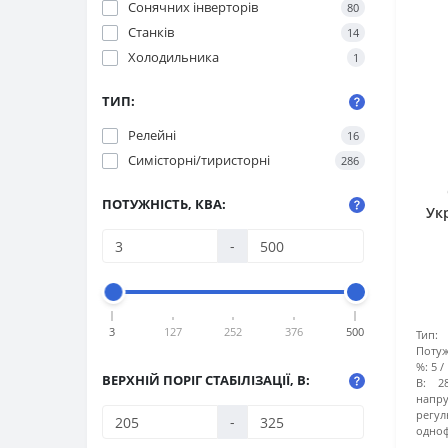
Сонячних інверторів
80
Станків
14
Холодильника
1
ТИП:
Релейні
16
Симісторні/тиристорні
286
ПОТУЖНІСТЬ, КВА:
Укр
-
3
127
252
376
500
Тип:
Потуж
%:
5
ВЕРХНІЙ ПОРІГ СТАБІЛІЗАЦІЇ, В:
В:
2
напру
регул
-
одноф