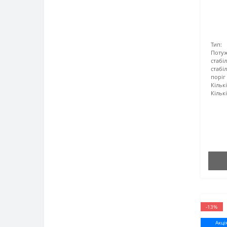
Тип:
Поту
стабі
стабі
поріг
Кільк
Кількі
-13%
Акці