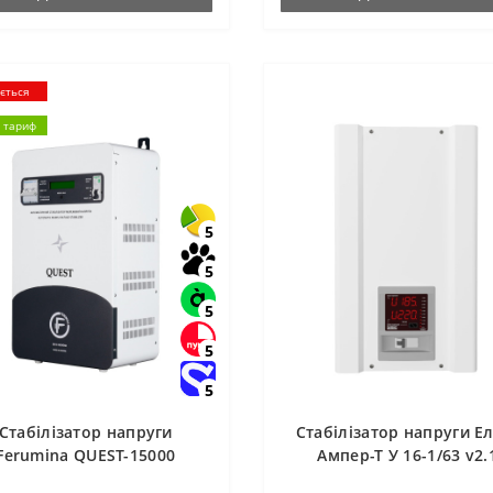
ується
 тариф
5
5
5
5
5
Стабілізатор напруги
Стабілізатор напруги Е
Ferumina QUEST-15000
Ампер-Т У 16-1/63 v2.