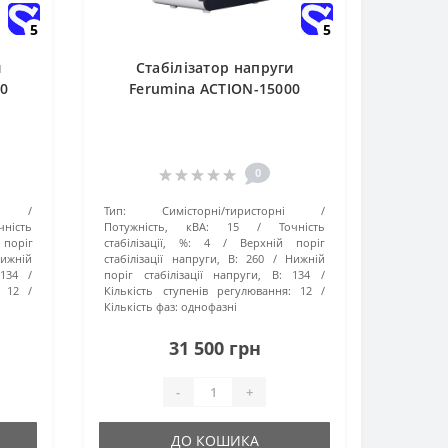
5
5
и
Стабілізатор напруги
0
Ferumina ACTION-15000
0
Тип:
Симісторні/тиристорні
чність
Потужність, кВА:
15
Точність
поріг
стабілізації, %:
4
Верхній поріг
ижній
стабілізації напруги, В:
260
Нижній
134
поріг стабілізації напруги, В:
134
12
Кількість ступенів регулювання:
12
Кількість фаз:
однофазні
31 500 грн
-
+
ДО КОШИКА