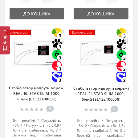
ДО КОШИКА
ДО КОШИКА
Фільтр
Закінчується
Закінчується
3
3
3
3
3
3
3
3
3
3
Стабілізатор напруги мережі
Стабілізатор напруги мережі
REAL-EL STAB SLIM-1000,
REAL-EL STAB SLIM-2000,
білий (EL122400007)
білий (EL122400008)
0
0
Тип:
релейні
Потужність,
Тип:
релейні
Потужність,
кВА:
1
Потужність, кВт:
0,8
кВА:
2
Потужність, кВт:
1,6
Точність стабілізації, %:
8
Точність стабілізації, %:
8
Верхній поріг стабілізації
Верхній поріг стабілізації