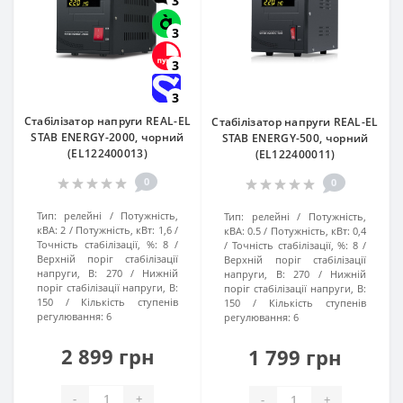
3
3
3
3
Стабілізатор напруги REAL-EL
Стабілізатор напруги REAL-EL
STAB ENERGY-2000, чорний
STAB ENERGY-500, чорний
(EL122400013)
(EL122400011)
0
0
Тип:
релейні
Потужність,
Тип:
релейні
Потужність,
кВА:
2
Потужність, кВт:
1,6
кВА:
0.5
Потужність, кВт:
0,4
Точність стабілізації, %:
8
Точність стабілізації, %:
8
Верхній поріг стабілізації
Верхній поріг стабілізації
напруги, В:
270
Нижній
напруги, В:
270
Нижній
поріг стабілізації напруги, В:
поріг стабілізації напруги, В:
150
Кількість ступенів
150
Кількість ступенів
регулювання:
6
регулювання:
6
2 899 грн
1 799 грн
-
+
-
+