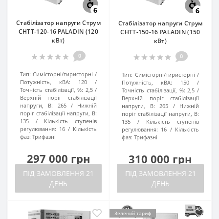
6
6
Стабілізатор напруги Струм
Стабілізатор напруги Струм
СНТТ-120-16 PALADIN (120
СНТТ-150-16 PALADIN (150
кВт)
кВт)
0
0
Тип:
Симісторні/тиристорні
Тип:
Симісторні/тиристорні
Потужність, кВА:
120
Потужність, кВА:
150
Точність стабілізації, %:
2,5
Точність стабілізації, %:
2,5
Верхній поріг стабілізації
Верхній поріг стабілізації
напруги, В:
265
Нижній
напруги, В:
265
Нижній
поріг стабілізації напруги, В:
поріг стабілізації напруги, В:
135
Кількість ступенів
135
Кількість ступенів
регулювання:
16
Кількість
регулювання:
16
Кількість
фаз:
Трифазні
фаз:
Трифазні
297 000 грн
310 000 грн
ПІД ЗАМОВЛЕННЯ 21
ПІД ЗАМОВЛЕННЯ 21
ДЕНЬ
ДЕНЬ
Зелений тариф