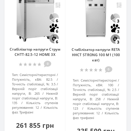
6
3
6
3
6
3
Стабілізатор напруги Струм
Стабілізатор напруги RETA
СНТТ-82.5-12 HOME 3X
ННСТ STRONG 100 M1 (100
квт)
0
0
Тип:
Симісторні/тиристорні
Потужність, кВА:
82.5
Тип:
Симісторні/тиристорні
Точність стабілізації, %:
3.5
Потужність, кВА:
100
Верхній поріг стабілізації
Точність стабілізації, %:
2.5
напруги, В:
265
Нижній
Верхній поріг стабілізації
поріг стабілізації напруги, В:
напруги, В:
258
Нижній
135
Кількість ступенів
поріг стабілізації напруги, В:
регулювання:
12
Кількість
123
Кількість ступенів
фаз:
Трифазні
регулювання:
12
Кількість
фаз:
трифазні
261 855 грн
335 500 грн