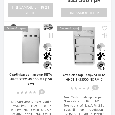
ПІД ЗАМОВЛЕННЯ 21
ДЕНЬ
ПІД ЗАМОВЛЕННЯ
Зелений тариф
Зелений тариф
3
6
3
6
3
6
Стабілізатор напруги RETA
Стабілізатор напруги RETA
ННСТ STRONG 150 M1 (150
ННСТ-3x33500 NORMIC
квт)
0
0
Тип:
Симісторні/тиристорні
Потужність, кВА:
100
Тип:
Симісторні/тиристорні
Точність стабілізації, %:
2.5
Потужність, кВА:
150
Верхній поріг стабілізації
Точність стабілізації, %:
2.5
напруги, В:
258
Нижній
Верхній поріг стабілізації