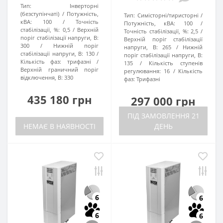
Тип:
Інверторні
(безступінчаті)
Потужність,
Тип:
Симісторні/тиристорні
кВА:
100
Точність
Потужність, кВА:
100
стабілізації, %:
0,5
Верхній
Точність стабілізації, %:
2,5
поріг стабілізації напруги, В:
Верхній поріг стабілізації
300
Нижній поріг
напруги, В:
265
Нижній
стабілізації напруги, В:
130
поріг стабілізації напруги, В:
Кількість фаз:
трифазні
135
Кількість ступенів
Верхній граничний поріг
регулювання:
16
Кількість
відключення, В:
330
фаз:
Трифазні
435 180 грн
297 000 грн
ПІД ЗАМОВЛЕННЯ 21
НЕМАЄ В НАЯВНОСТІ
ДЕНЬ
6
6
6
6