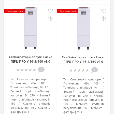
Закінчується
Закінчується
Стабілізатор напруги Елєкс
Стабілізатор напруги Елєкс
ГЕРЦ ПРО У 16-3/160 v3.0
ГЕРЦ ПРО У 36-3/160 v3.0
0
0
Тип:
Симісторні/тиристорні
Тип:
Симісторні/тиристорні
Потужність, кВА:
105
Потужність, кВА:
105
Точність стабілізації, %:
2.3
Точність стабілізації, %:
1
Верхній поріг стабілізації
Верхній поріг стабілізації
напруги, В:
270
Нижній
напруги, В:
270
Нижній
поріг стабілізації напруги, В:
поріг стабілізації напруги, В:
160
Кількість ступенів
160
Кількість ступенів
регулювання:
16
Кількість
регулювання:
36
Кількість
фаз:
трифазні
фаз:
трифазні