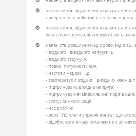
наявність вхідних і вихідних варисторів д
автоматичне відключення навантаження сп
повернення в робочий стан після нормаліз
автоматичне відключення навантаження с
характеристикою електромагнітного захис
наявність розширеної цифрової індикації 
- вхідного і вихідного напруги, В;
- вхідного струму, А;
- повної потужності, кВА;
- частоти мережі, Гц;
- температури вхідних і вихідних ключів,
- підтримуване вихідна напруга;
- підтримуваний мінімальний поріг вхідно
- статус синхронізації;
- час роботи;
- версії ПЗ плати управління та індикатора
- відображення коду помилки при виникнен