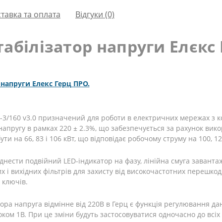
тавка та оплата
Відгуки (0)
абілізатор напруги Елєкс 
 напруги Елекс Герц ПРО.
-3/160 v3.0 призначений для роботи в електричних мережах з к
апругу в рамках 220 ± 2.3%, що забезпечується за рахунок викор
 на 66, 83 і 106 кВт, що відповідає робочому струму на 100, 125
днести подвійний LED-індикатор на фазу, лінійна смуга заванта
них і вихідних фільтрів для захисту від високочастотних перешк
 ключів.
тора напруга відмінне від 220В в Герц є функція регулювання да
ком 1В. При це зміни будуть застосовуватися одночасно до всіх