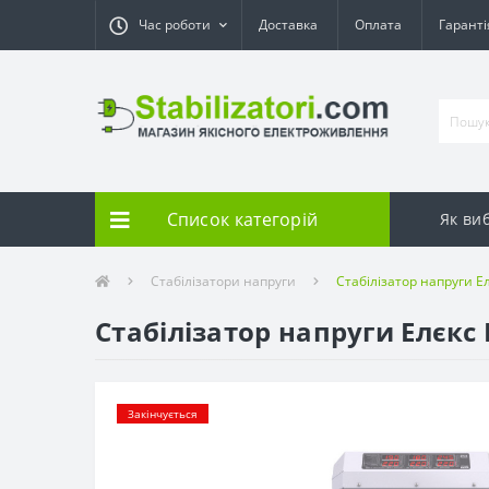
Час роботи
Доставка
Оплата
Гарант
Список категорій
Як ви
Стабілізатори напруги
Стабілізатор напруги Ел
Стабілізатор напруги Елєкс 
Закінчується