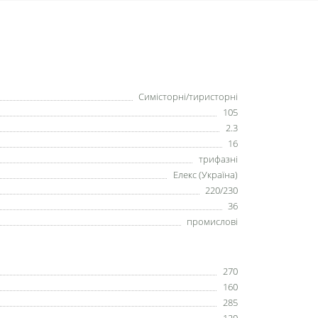
Симісторні/тиристорні
105
2.3
16
трифазні
Елекс (Україна)
220/230
36
промислові
270
160
285