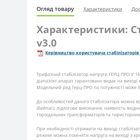
Огляд товару
Характеристики
Дос
Характеристики: Ст
v3.0
Керівництво користувача стабілізаторів
Трифазний стабілізатор напруги ГЕРЦ-ПРО У 16
діапазоні апарат гарантовано видає на виході н
Модельний ряд Герц-ПРО по потужності може бути
До особливостей даного стабілізатора можна ві
(байпас), підлогове виконання, наявність вхід
тороїдальних трансформаторів та тиристорних
При необхідності отримати на виході стабіліза
режимі можна поміняти напруга на виході з кро