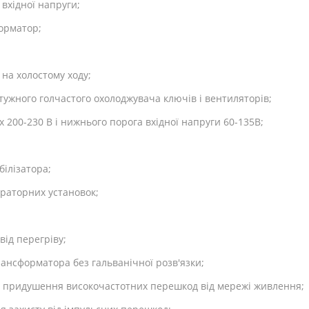
вхідної напруги;
орматор;
на холостому ходу;
ужного голчастого охолоджувача ключів і вентиляторів;
 200-230 В і нижнього порога вхідної напруги 60-135В;
білізатора;
ераторних установок;
від перегріву;
ансформатора без гальванічної розв'язки;
для придушення високочастотних перешкод від мережі живлення;