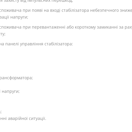
ля захисту від імпульсних перешкод;
оживача при появі на вході стабілізатора небезпечного зниже
ації напруги;
поживача при перевантаженні або короткому замиканні за рах
ту;
на панелі управління стабілізатора:
 трансформатора;
ї напруги;
;
ні аварійної ситуації.