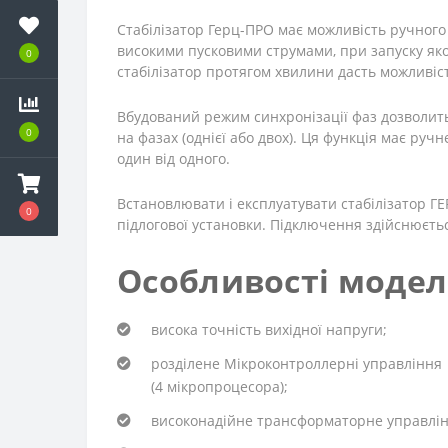
Стабілізатор Герц-ПРО має можливість ручного
високими пусковими струмами, при запуску якої
0
стабілізатор протягом хвилини дасть можливіст
Вбудований режим синхронізації фаз дозволит
0
на фазах (однієї або двох). Ця функція має ру
один від одного.
Встановлювати і експлуатувати стабілізатор Г
0
підлогової установки. Підключення здійснюєтьс
Особливості модел
висока точність вихідної напруги;
розділене Мікроконтроллерні управління
(4 мікропроцесора);
високонадійне трансформаторне управлі