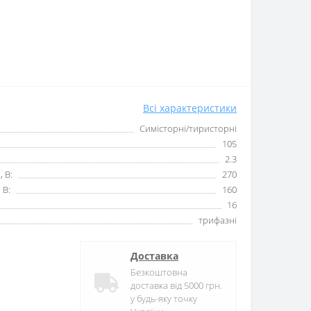
Всі характеристики
Симісторні/тиристорні
105
2.3
, В:
270
 В:
160
16
трифазні
Доставка
Безкоштовна
доставка від 5000 грн.
у будь-яку точку