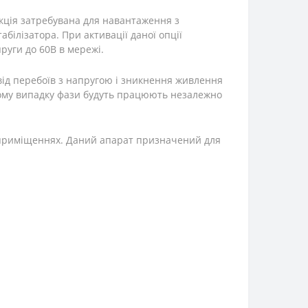
кція затребувана для навантаження з
білізатора. При активації даної опції
руги до 60В в мережі.
ід перебоїв з напругою і зникнення живлення
 цьому випадку фази будуть працюють незалежно
х приміщеннях. Даний апарат призначений для