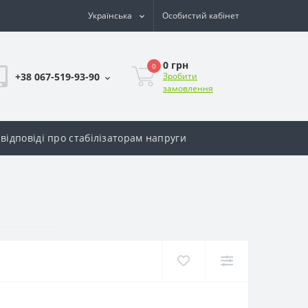
Українська
Особистий кабінет
0 грн
0
+38 067-519-93-90
Зробити
замовлення
відповіді про стабілізаторам напруги