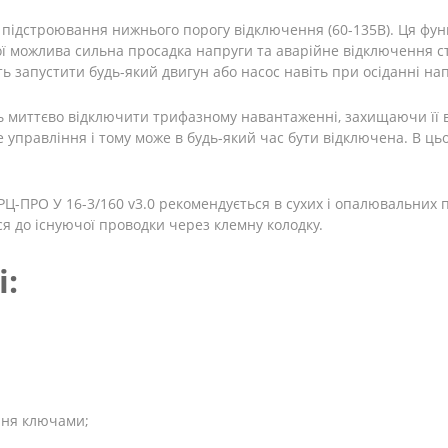
 підстроювання нижнього порогу відключення (60-135В). Ця фун
 можлива сильна просадка напруги та аварійне відключення ста
ь запустити будь-який двигун або насос навіть при осіданні нап
ь миттєво відключити трифазному навантаженні, захищаючи її в
чне управління і тому може в будь-який час бути відключена. В
ЕРЦ-ПРО У 16-3/160 v3.0 рекомендується в сухих і опалювальни
я до існуючої проводки через клемну колодку.
і:
ння ключами;