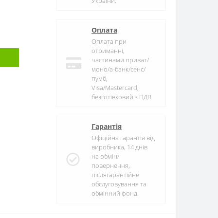
України.
Оплата
Оплата при
отриманні,
частинами приват/
моно/а-банк/сенс/
пумб,
Visa/Mastercard,
безготівковий з ПДВ
Гарантія
Офіційна гарантія від
виробника, 14 днів
на обмін/
повернення,
післягарантійне
обслуговування та
обмінний фонд