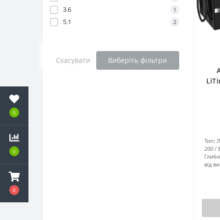
3.6
1
5.1
2
Скасувати
Виберіть фільтри
LiT
0
Тип:
Л
200
0
Глиби
від в
0