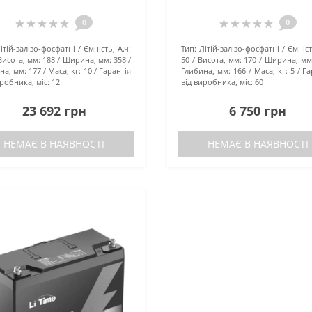
0
0
ітій-залізо-фосфатні
Ємність, А.ч:
Тип:
Літій-залізо-фосфатні
Ємніст
Висота, мм:
188
Ширина, мм:
358
50
Висота, мм:
170
Ширина, мм
на, мм:
177
Маса, кг:
10
Гарантія
Глибина, мм:
166
Маса, кг:
5
Га
иробника, міс:
12
від виробника, міс:
60
23 692 грн
6 750 грн
НЕМАЄ В НАЯВНОСТІ
НЕМАЄ В НАЯВНОСТІ