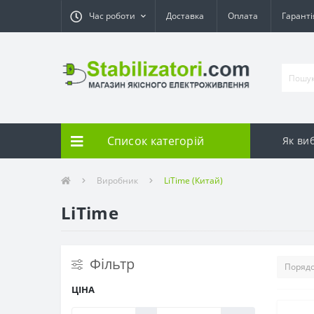
Час роботи
Доставка
Оплата
Гарант
Список категорій
Як ви
Виробник
LiTime (Китай)
LiTime
Фільтр
ЦІНА