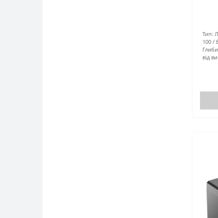
Тип:
Л
100
Глиби
від в