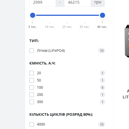
-
грн
3 тис.
14 тис.
25 тис.
35 тис.
46 тис.
ТИП:
Літієві (LiFePO4)
10
ЄМНІСТЬ, А.Ч:
20
1
50
1
100
6
200
1
Li
300
1
КІЛЬКІСТЬ ЦИКЛІВ (РОЗРЯД 80%):
4000
10