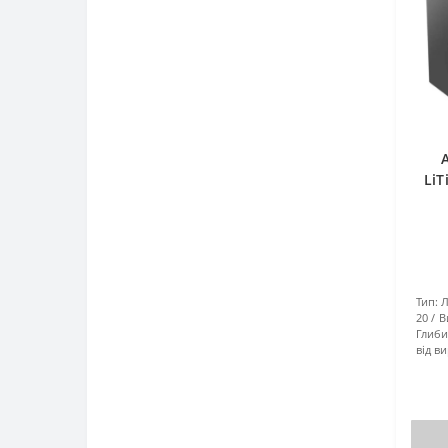
LiT
Тип:
Л
20
В
Глиби
від в