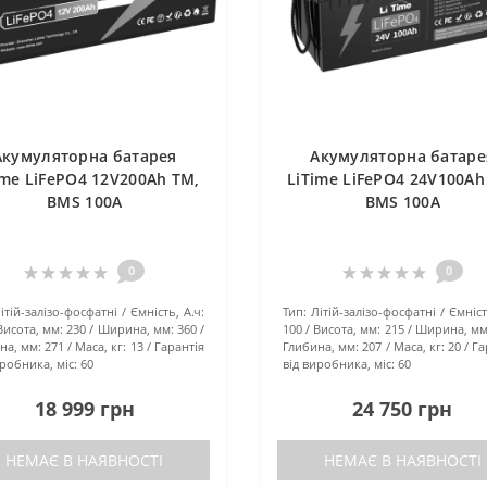
Акумуляторна батарея
Акумуляторна батаре
ime LiFePO4 12V200Ah TM,
LiTime LiFePO4 24V100Ah
BMS 100A
BMS 100A
0
0
ітій-залізо-фосфатні
Ємність, А.ч:
Тип:
Літій-залізо-фосфатні
Ємніст
Висота, мм:
230
Ширина, мм:
360
100
Висота, мм:
215
Ширина, мм
на, мм:
271
Маса, кг:
13
Гарантія
Глибина, мм:
207
Маса, кг:
20
Га
иробника, міс:
60
від виробника, міс:
60
18 999 грн
24 750 грн
НЕМАЄ В НАЯВНОСТІ
НЕМАЄ В НАЯВНОСТІ