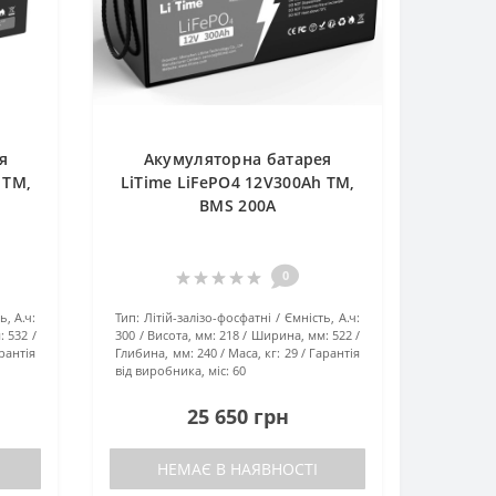
я
Акумуляторна батарея
 TM,
LiTime LiFePO4 12V300Ah TM,
BMS 200A
0
ь, А.ч:
Тип:
Літій-залізо-фосфатні
Ємність, А.ч:
:
532
300
Висота, мм:
218
Ширина, мм:
522
рантія
Глибина, мм:
240
Маса, кг:
29
Гарантія
від виробника, міс:
60
25 650 грн
НЕМАЄ В НАЯВНОСТІ