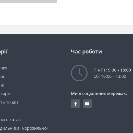
рії
Час роботи
инку
Пн-Пт: 9:00 - 18:00
Сб: 10:00 - 13:00
ні
ні
Ми в соціальних мережах:
ртири
ть 10 кВт
і
вого котла
одильника, морозильної