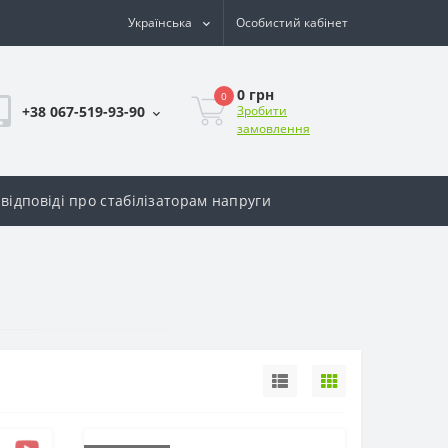
Українська
Особистий кабінет
0 грн
0
+38 067-519-93-90
Зробити
замовлення
відповіді про стабілізаторам напруги