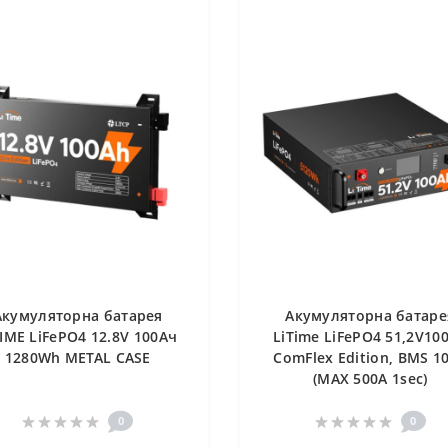
Акумуляторна батарея
Акумуляторна батаре
TIME LiFePO4 12.8V 100Ач
LiTimе LiFePO4 51,2V10
1280Wh METAL CASE
ComFlex Edition, BMS 1
(MAX 500A 1sec)
0
0