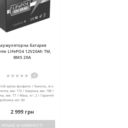
Акумуляторна батарея
ime LiFePO4 12V20Ah TM,
BMS 20A
0
ітій-залізо-фосфатні
Ємність, А.ч:
исота, мм:
172
Ширина, мм:
198
на, мм:
77
Маса, кг:
2
Гарантія
иробника, міс:
60
2 999 грн
НЕМАЄ В НАЯВНОСТІ