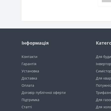
Інформація
Катего
Контакти
Для буд
Гарантія
Інвертор
Установка
Симістор
Доставка
Для ква
Оплата
Потужніс
Договір публічної оферти
Трифазн
Підтримка
Для газо
Статті
Для хол