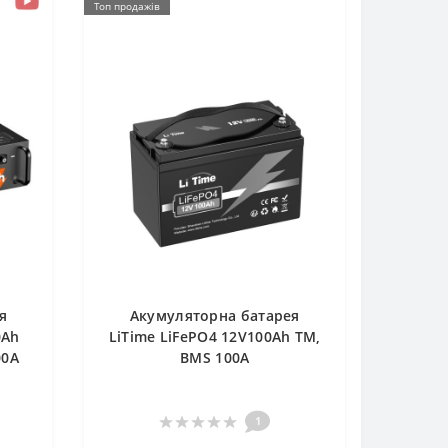
Топ продажів
я
Акумуляторна батарея
0Ah
LiTime LiFePO4 12V100Ah TM,
00A
BMS 100A
1