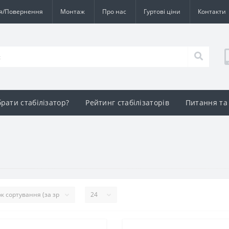
ія/Повернення
Монтаж
Про нас
Гуртові ціни
Контакти
брати стабілізатор?
Рейтинг стабілізаторів
Питання та 