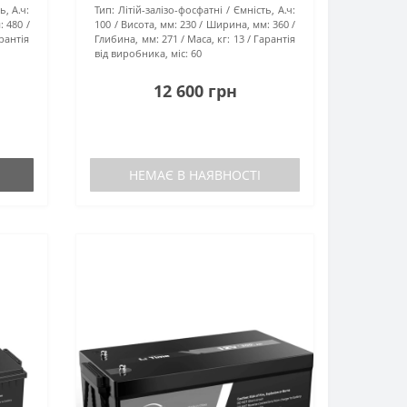
ь, А.ч:
Тип:
Літій-залізо-фосфатні
Ємність, А.ч:
:
480
100
Висота, мм:
230
Ширина, мм:
360
рантія
Глибина, мм:
271
Маса, кг:
13
Гарантія
від виробника, міс:
60
12 600 грн
НЕМАЄ В НАЯВНОСТІ