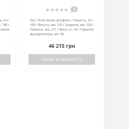
0
ь, А.ч:
Тип:
Літій-залізо-фосфатні
Ємність, А.ч:
:
198
100
Висота, мм:
220
Ширина, мм:
520
рантія
Глибина, мм:
271
Маса, кг:
43
Гарантія
від виробника, міс:
60
46 215 грн
НЕМАЄ В НАЯВНОСТІ