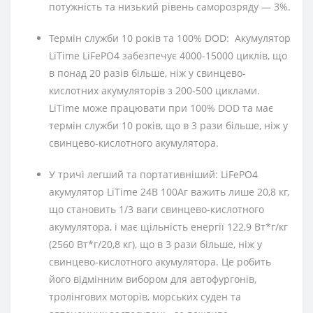
потужність та низький рівень саморозряду — 3%.
Термін служби 10 років та 100% DOD: Акумулятор
LiTime LiFePO4 забезпечує 4000-15000 циклів, що
в понад 20 разів більше, ніж у свинцево-
кислотних акумуляторів з 200-500 циклами.
LiTime може працювати при 100% DOD та має
термін служби 10 років, що в 3 рази більше, ніж у
свинцево-кислотного акумулятора.
У тричі
легший та портативніший: LiFePO4
акумулятор LiTime 24В 100Аг важить лише 20,8 кг,
що становить 1/3 ваги свинцево-кислотного
акумулятора, і має щільність енергії 122,9 Вт*г/кг
(2560 Вт*г/20,8 кг), що в 3 рази більше, ніж у
свинцево-кислотного акумулятора. Це робить
його відмінним вибором для автофургонів,
тролінгових моторів, морських суден та