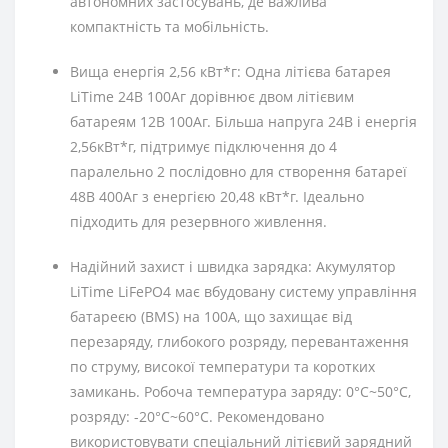
автономних застосувань, де важлива
компактність та мобільність.
Вища енергія
2,56 кВт*г:
Одна літієва батарея
LiTime 24В 100Аг дорівнює двом літієвим
батареям 12В 100Аг. Більша напруга 24В і енергія
2,56кВт*г, підтримує підключення до 4
паралельно 2 послідовно для створення батареї
48В 400Аг з енергією 20,48 кВт*г. Ідеально
підходить для резервного живлення.
Надійний захист і швидка зарядка: Акумулятор
LiTime LiFePO4 має вбудовану систему управління
батареєю (BMS) на 100A, що захищає від
перезаряду, глибокого розряду, перевантаження
по струму, високої температури та коротких
замикань. Робоча температура заряду: 0°C~50°C,
розряду: -20°C~60°C. Рекомендовано
використовувати спеціальний літієвий зарядний