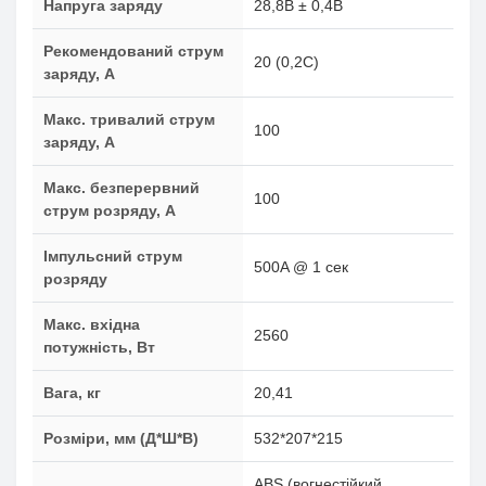
Напруга заряду
28,8В ± 0,4В
Рекомендований струм
20 (0,2C)
заряду, А
Макс. тривалий струм
100
заряду, А
Макс. безперервний
100
струм розряду, А
Імпульсний струм
500A @ 1 сек
розряду
Макс. вхідна
2560
потужність, Вт
Вага, кг
20,41
Розміри, мм (Д*Ш*В)
532*207*215
ABS (вогнестійкий