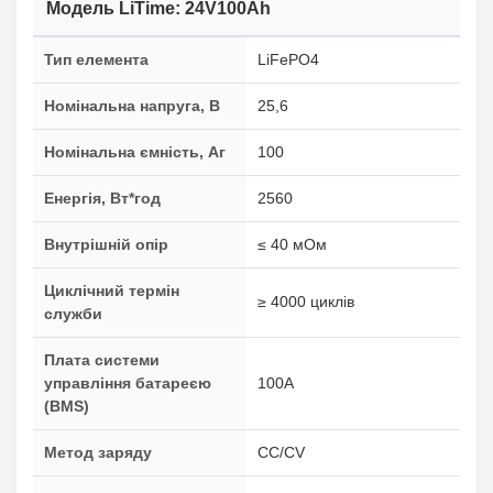
Модель LiTime: 24V100Ah
Тип елемента
LiFePO4
Номінальна напруга, В
25,6
Номінальна ємність, Аг
100
Енергія, Вт*год
2560
Внутрішній опір
≤ 40 мОм
Циклічний термін
≥ 4000 циклів
служби
Плата системи
управління батареєю
100A
(BMS)
Метод заряду
CC/CV