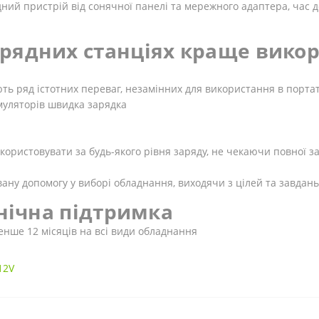
ий пристрій від сонячної панелі та мережного адаптера, час 
рядних станціях краще викор
ють ряд істотних переваг, незамінних для використання в порта
умуляторів швидка зарядка
икористовувати за будь-якого рівня заряду, не чекаючи повної з
овану допомогу у виборі обладнання, виходячи з цілей та завдан
хнічна підтримка
енше 12 місяців на всі види обладнання
12V