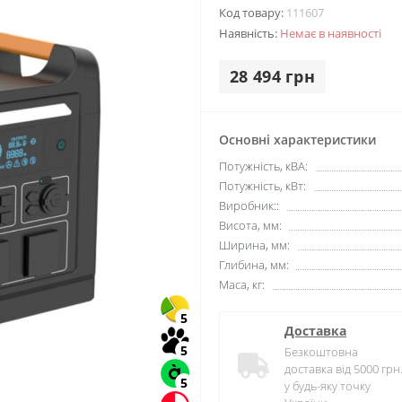
Код товару:
111607
Наявність:
Немає в наявності
28 494 грн
Основні характеристики
Потужність, кВА:
Потужність, кВт:
Виробник::
Висота, мм:
Ширина, мм:
Глибина, мм:
Маса, кг:
5
Доставка
5
Безкоштовна
доставка від 5000 грн
5
у будь-яку точку