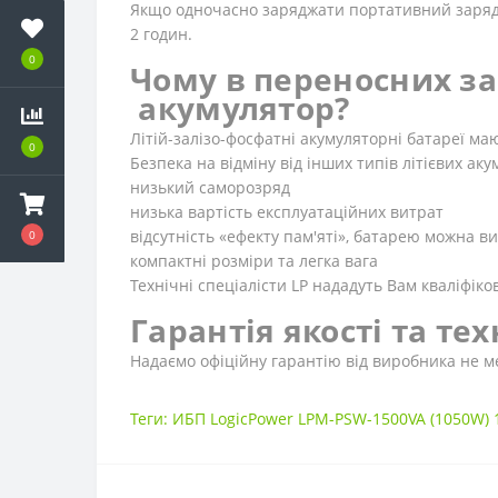
Якщо одночасно заряджати портативний зарядн
2 годин.
0
Чому в переносних за
акумулятор?
Літій-залізо-фосфатні акумуляторні батареї ма
0
Безпека на відміну від інших типів літієвих ак
низький саморозряд
низька вартість експлуатаційних витрат
відсутність «ефекту пам'яті», батарею можна в
0
компактні розміри та легка вага
Технічні спеціалісти LP нададуть Вам кваліфік
Гарантія якості та те
Надаємо офіційну гарантію від виробника не м
Теги:
ИБП LogicPower LPM-PSW-1500VA (1050W) 