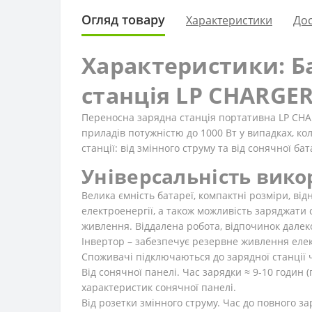
Огляд товару
Характеристики
Дос
Характеристики: Б
станція LP CHARGER 
Переносна зарядна станція портативна LP CHA
приладів потужністю до 1000 Вт у випадках, к
станції: від змінного струму та від сонячної ба
Універсальність вик
Велика ємність батареї, компактні розміри, ві
електроенергії, а також можливість заряджати
живлення. Віддалена робота, відпочинок далеко
Інвертор – забезпечує резервне живлення елек
Споживачі підключаються до зарядної станції ч
Від сонячної панелі. Час зарядки ≈ 9-10 годин
характеристик сонячної панелі.
Від розетки змінного струму. Час до повного за