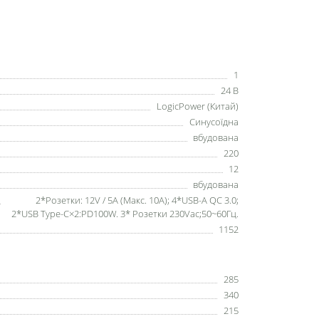
1
24 В
LogicPower (Китай)
Синусоїдна
вбудована
220
12
вбудована
2*Розетки: 12V / 5A (Макс. 10A); 4*USB-A QC 3.0;
2*USB Type-C×2:PD100W. 3* Розетки 230Vac;50~60Гц.
1152
285
340
215