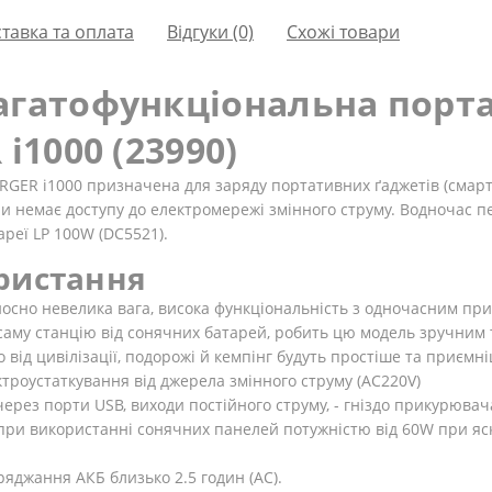
тавка та оплата
Відгуки (0)
Схожі товари
агатофункціональна порт
i1000 (23990)
RGER i1000
призначена для заряду портативних ґаджетів (смартф
оли немає доступу до електромережі змінного струму. Водночас 
тареї LP 100W (DC5521).
ористання
дносно невелика вага, висока функціональність з одночасним пр
 саму станцію від сонячних батарей, робить цю модель зручни
 від цивілізації, подорожі й кемпінг будуть простіше та приємн
троустаткування від джерела змінного струму (AC220V)
ерез порти USB, виходи постійного струму, - гніздо прикурювач
 (при використанні сонячних панелей потужністю від 60W при яс
ряджання АКБ близько 2.5 годин (AC).