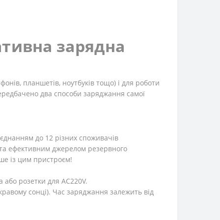
ативна зарядна
онів, планшетів, ноутбуків тощо) і для роботи
передбачено два способи заряджання самої
иєднанням до 12 різних споживачів
м та ефективним джерелом резервного
іше із цим пристроєм!
а або розетки для AC220V.
кравому сонці). Час заряджання залежить від