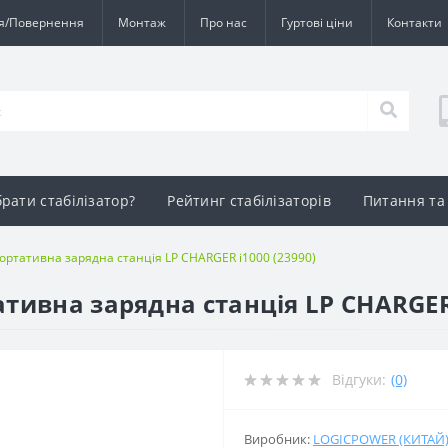
ія/Повернення
Монтаж
Про нас
Гуртові ціни
Контакти
брати стабілізатор?
Рейтинг стабілізаторів
Питання та 
ортативна зарядна станція LP CHARGER i1000 (23990)
ивна зарядна станція LP CHARGER 
Відгуки:
(0)
Виробник:
LOGICPOWER (КИТАЙ