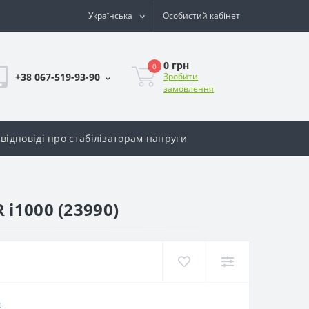
Українська
Особистий кабінет
0 грн
0
+38 067-519-93-90
Зробити
замовлення
відповіді про стабілізаторам напруги
i1000 (23990)
)