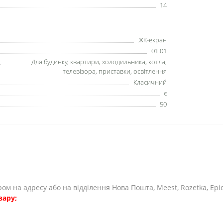
14
ЖК-екран
01.01
Для будинку, квартири, холодильника, котла,
телевізора, приставки, освітлення
Класичний
є
50
єром на адресу або на відділення Нова Пошта, Meest, Rozetka, Ep
вару;