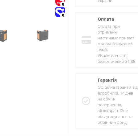
України.
5
5
Оплата
Оплата при
отриманні,
частинами приват/
моно/а-банк/сенс/
пумб,
Visa/Mastercard,
безготівковий з ПДВ
Гарантія
Офіційна гарантія від
виробника, 14 днів
на обмін/
повернення,
післягарантійне
обслуговування та
обмінний фонд