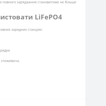
до повного заряджання становитиме не більше
истовати LiFePO4
тивних зарядних станціях:
арядки
ь споживача.