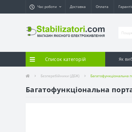
Час роботи
Доставка
Оплата
Гарант
Список категорій
Як ви
Безперебійники (ДБЖ)
Багатофункціональна п
Багатофункціональна портат