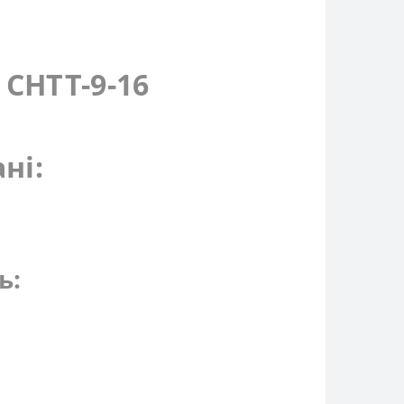
 СНТТ-9-16
ні:
ь: