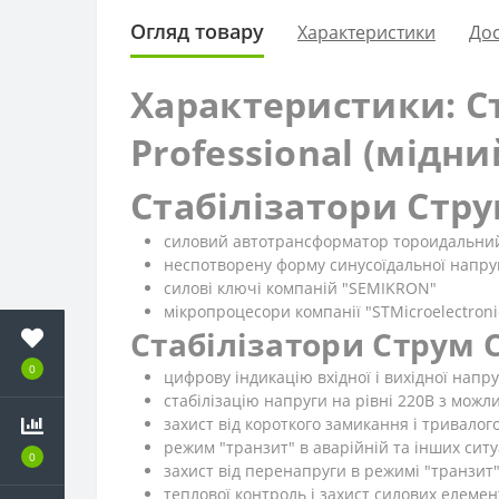
Огляд товару
Характеристики
Дос
Характеристики: Ст
Professional (мідн
Стабілізатори Стру
силовий автотрансформатор тороидальни
неспотворену форму синусоїдальної напру
силові ключі компаній "SEMIKRON"
мікропроцесори компанії "STMicroelectroni
Стабілізатори Струм С
0
цифрову індикацію вхідної і вихідної напру
стабілізацію напруги на рівні 220В з можл
захист від короткого замикання і тривалог
режим "транзит" в аварійній та інших ситу
0
захист від перенапруги в режимі "транзит"
теплової контроль і захист силових елемент