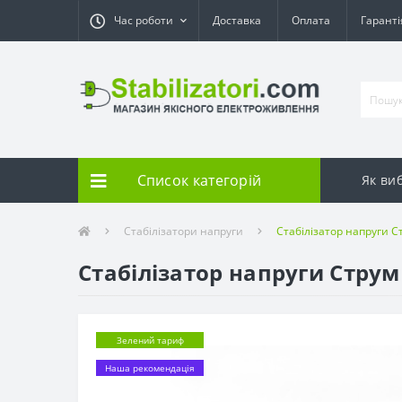
Час роботи
Доставка
Оплата
Гарант
Список категорій
Як ви
Стабілізатори напруги
Стабілізатор напруги С
Стабілізатор напруги Струм
Зелений тариф
Наша рекомендація