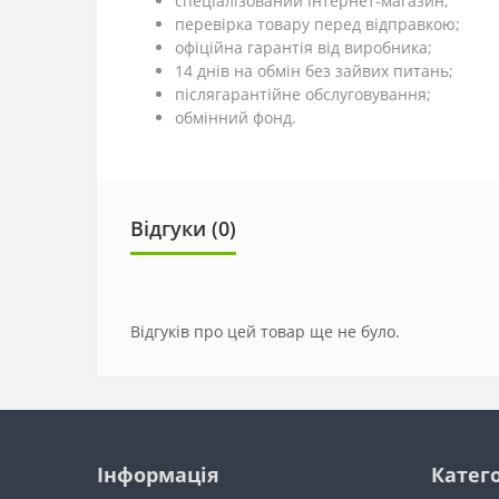
спеціалізований інтернет-магазин;
перевірка товару перед відправкою;
офіційна гарантія від виробника;
14 днів на обмін без зайвих питань;
післягарантійне обслуговування;
обмінний фонд.
Відгуки (0)
Відгуків про цей товар ще не було.
Інформація
Катего