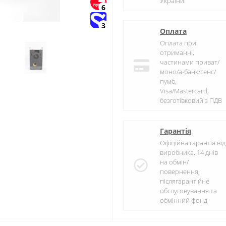
України.
6
3
Оплата
Оплата при
отриманні,
частинами приват/
моно/а-банк/сенс/
пумб,
Visa/Mastercard,
безготівковий з ПДВ
Гарантія
Офіційна гарантія від
виробника, 14 днів
на обмін/
повернення,
післягарантійне
обслуговування та
обмінний фонд