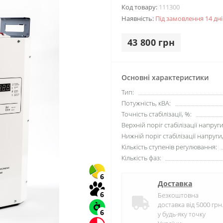
Код товару:
111300
Наявність:
Під замовлення 14 дні
43 800 грн
Основні характеристики
Тип:
Потужність, кВА:
Точність стабілізації, %:
Верхній поріг стабілізації напруги
Нижній поріг стабілізації напруги,
Кількість ступенів регулювання:
Кількість фаз:
6
Доставка
6
Безкоштовна
доставка від 5000 грн
6
у будь-яку точку