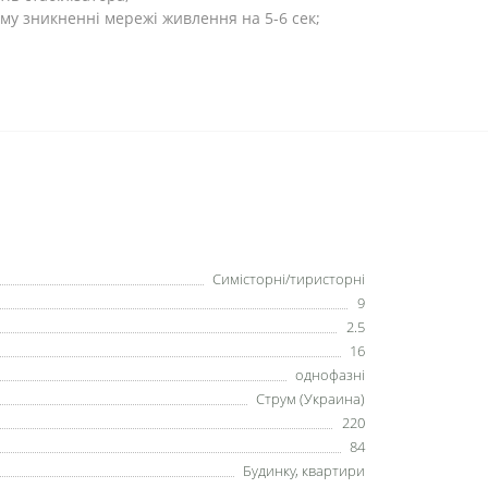
у зникненні мережі живлення на 5-6 сек;
Симісторні/тиристорні
9
2.5
16
однофазні
Струм (Украина)
220
84
Будинку, квартири