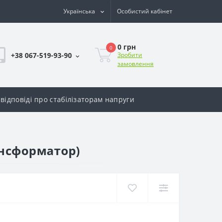
Українська
Особистий кабінет
0 грн
0
+38 067-519-93-90
Зробити
замовлення
відповіді про стабілізаторам напруги
ансформатор)