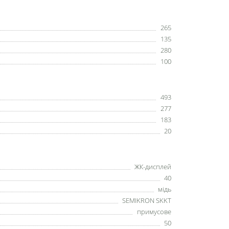
265
135
280
100
493
277
183
20
ЖК-дисплей
40
мідь
SEMIKRON SKKT
примусове
50