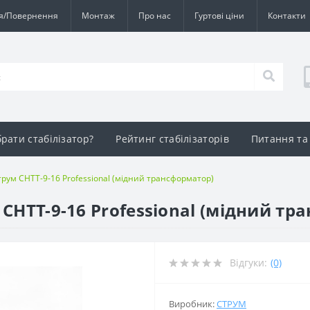
ія/Повернення
Монтаж
Про нас
Гуртові ціни
Контакти
брати стабілізатор?
Рейтинг стабілізаторів
Питання та 
трум СНТТ-9-16 Professional (мідний трансформатор)
 СНТТ-9-16 Professional (мідний тр
Відгуки:
(0)
Виробник:
СТРУМ