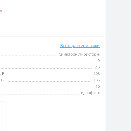
в
Всі характеристики
Симісторні/тиристорні
9
2.5
, В:
265
 В:
135
16
однофазні
.