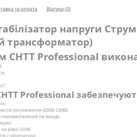
тавка та оплата
Відгуки (0)
абілізатор напруги Струм
ий трансформатор)
м СНТТ Professional викона
й
ги;
cs"
НТТ Professional забезпечуют
ги;
ивістю регулювання (200В-230В);
о перевантаження на виході;
аціях;
 на рівні 255В;
ів стабілізатора;