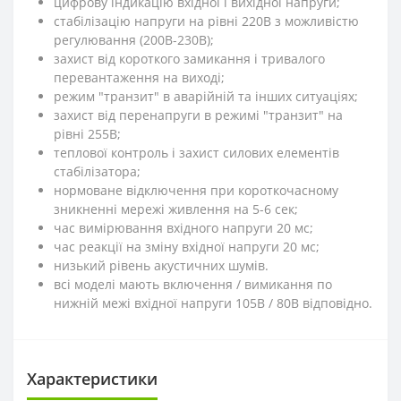
цифрову індикацію вхідної і вихідної напруги;
стабілізацію напруги на рівні 220В з можливістю
регулювання (200В-230В);
захист від короткого замикання і тривалого
перевантаження на виході;
режим "транзит" в аварійній та інших ситуаціях;
захист від перенапруги в режимі "транзит" на
рівні 255В;
теплової контроль і захист силових елементів
стабілізатора;
нормоване відключення при короткочасному
зникненні мережі живлення на 5-6 сек;
час вимірювання вхідного напруги 20 мс;
час реакції на зміну вхідної напруги 20 мс;
низький рівень акустичних шумів.
всі моделі мають включення / вимикання по
нижній межі вхідної напруги 105В / 80В відповідно.
Характеристики