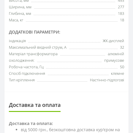
Висота, мм
493
Ширина, мм
277
Глибина, мм
183
Маса, кг
18
ДОДАТКОВІ ПАРАМЕТРИ:
індикація
ЖК-дисплей
Максимальний вхідний струм, А
32
Матеріал трансформатора
алюміній
охолодження:
примусове
Робоча частота, Гц
50
Спосіб підключення
клемне
Тип кріплення
Настінно-підлогові
Доставка та оплата
Доставка та оплата:
від 5000 грн., безкоштовна доставка кур'єром на