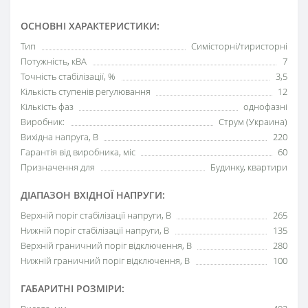
ОСНОВНІ ХАРАКТЕРИСТИКИ:
Тип
Симісторні/тиристорні
Потужність, кВА
7
Точність стабілізації, %
3,5
Кількість ступенів регулювання
12
Кількість фаз
однофазні
Виробник:
Струм (Украина)
Вихідна напруга, В
220
Гарантія від виробника, міс
60
Призначення для
Будинку, квартири
ДІАПАЗОН ВХІДНОЇ НАПРУГИ:
Верхній поріг стабілізації напруги, В
265
Нижній поріг стабілізації напруги, В
135
Верхній граничний поріг відключення, В
280
Нижній граничний поріг відключення, В
100
ГАБАРИТНІ РОЗМІРИ: