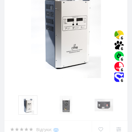
6
6
6
6
6
Відгуки:
(0)