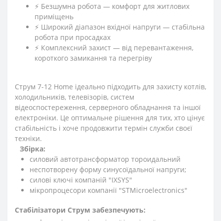
⚡ Безшумна робота — комфорт для житлових
приміщень
⚡ Широкий діапазон вхідної напруги — стабільна
робота при просадках
⚡ Комплексний захист — від перевантаження,
короткого замикання та перегріву
Струм 7-12 Home ідеально підходить для захисту котлів,
холодильників, телевізорів, систем
відеоспостереження, серверного обладнання та іншої
електроніки. Це оптимальне рішення для тих, хто цінує
стабільність і хоче продовжити термін служби своєї
техніки.
Збірка:
силовий автотрансформатор тороидальний
неспотворену форму синусоїдальної напруги;
силові ключі компаній "IXSYS"
мікропроцесори компанії "STMicroelectronics"
Стабілізатори Струм забезпечують: