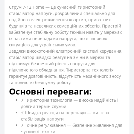
Струм 7-12 Home — це сучасний тиристорний
стабілізатор напруги, розроблений спеціально для
надійного електроживлення квартир, приватних
будинків та невеликих комерційних об’єктів. Пристрій
забезпечує стабільну роботу техніки навіть у мережах
із частими перепадами напруги, що є типовою
ситуацією для українських умов.
Завдяки високоточній електронній системі керування,
стабілізатор швидко реагує на зміни в мережі та
підтримує безпечний рівень напруги для
підключеного обладнання. Тиристорна технологія
гарантує довговічність, відсутність механічного зносу
та повністю безшумну роботу.
Основні переваги:
⚡ Тиристорна технологія — висока надійність і
довгий термін служби
⚡ Швидка реакція на перепади — миттєва
стабілізація напруги
⚡ Точне регулювання — безпечне живлення для
чутливої техніки