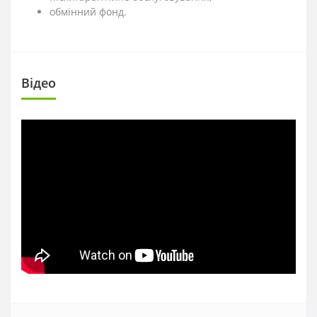
обмінний фонд.
Вiдео