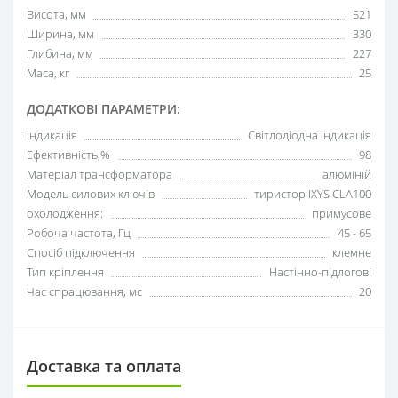
Висота, мм
521
Ширина, мм
330
Глибина, мм
227
Маса, кг
25
ДОДАТКОВІ ПАРАМЕТРИ:
індикація
Світлодіодна індикація
Ефективність,%
98
Матеріал трансформатора
алюміній
Модель силових ключів
тиристор IXYS CLA100
охолодження:
примусове
Робоча частота, Гц
45 - 65
Спосіб підключення
клемне
Тип кріплення
Настінно-підлогові
Час спрацювання, мс
20
Доставка та оплата