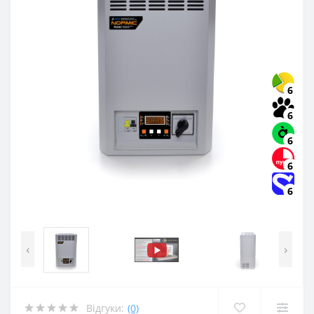
6
6
6
6
6
‹
›
Відгуки:
(0)