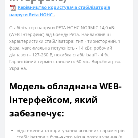
Керівництво користувача стабілізаторів
напруги Reta НОНС
.
Стабілізатор напруги РЕТА НОНС NORMIC 14,0 кВт
(WEB-Інтерфейс) від бренду Рета. Найважливіші
характеристики стабілізатора: тип - тиристорний, 1
фаза, максимальна потужність - 14 кВт, робочий
діапазон - 127-260 В, похибка стабілізації - 4 %.
Гарантійний термін становить 60 міс. Виробництво:
Україна.
Модель обладнана WEB-
інтерфейсом, який
забезпечує
:
відстеження та коригування основних параметрів
стабілізатора з будь-якого місця розташування (в