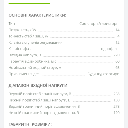
ОСНОВНІ ХАРАКТЕРИСТИКИ:
Тип
Симісторні/тиристорні
Потужність, кВА
14
Точність стабілізації, %
4
Кількість ступенів регулювання
12
Кількість фаз
однофазні
Вихідна напруга, В
220
Гарантія від виробника, міс
60
Номінальний вхідний струм, А
63
Призначення для
Будинку, квартири
ДІАПАЗОН ВХІДНОЇ НАПРУГИ:
Верхній поріг стабілізації напруги, В
258
Нижній поріг стабілізації напруги, В
130
Верхній граничний поріг відключення, В
278
Нижній граничний поріг відключення, В
120
ГАБАРИТНІ РОЗМІРИ: