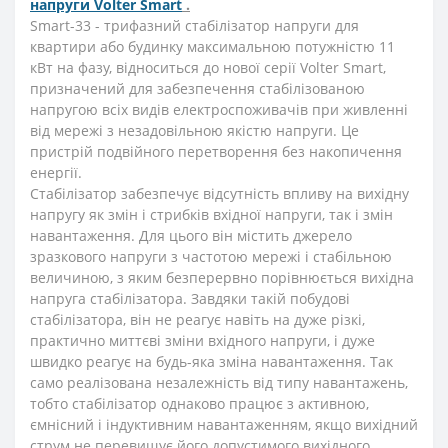
напруги Volter Smart
.
Smart-33 - трифазний стабілізатор напруги для
квартири або будинку максимальною потужністю 11
кВт на фазу, відноситься до нової серії Volter Smart,
призначений для забезпечення стабілізованою
напругою всіх видів електроспоживачів при живленні
від мережі з незадовільною якістю напруги. Це
пристрій подвійного перетворення без накопичення
енергії.
Стабілізатор забезпечує відсутність впливу на вихідну
напругу як змін і стрибків вхідної напруги, так і змін
навантаження. Для цього він містить джерело
зразкового напруги з частотою мережі і стабільною
величиною, з яким безперервно порівнюється вихідна
напруга стабілізатора. Завдяки такій побудові
стабілізатора, він не реагує навіть на дуже різкі,
практично миттєві зміни вхідного напруги, і дуже
швидко реагує на будь-яка зміна навантаження. Так
само реалізована незалежність від типу навантажень,
тобто стабілізатор однаково працює з активною,
ємнісний і індуктивним навантаженням, якщо вихідний
струм не перевищує його допустимого вихідного