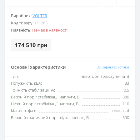
Виробник:
VOLTER
Код товару:
111283
Наявність:
Немає в наявності
174 510 грн
Основні характеристики
Всі характеристики
Тип:
Інверторні (безступінчаті)
Потужність, кВА:
33
Точність стабілізації, %:
0,5
Верхній поріг стабілізації напруги, В:
380
Нижній поріг стабілізації напруги, В:
110
Кількість фаз:
трифазні
Верхній граничний поріг відключення, В:
390