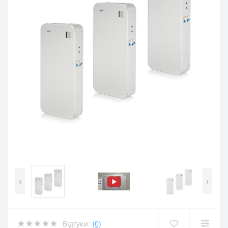
‹
›
Відгуки:
(0)