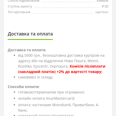
Спосіб підключення
клемне
Ступінь захисту
IP20
Тип кріплення
настінні
Доставка та оплата
Доставка та оплата:
від 5000 грн., безкоштовна доставка кур'єром на
адресу або на відділення Нова Пошта, Meest,
Rozetka, Epicentr, Укрпошта.
Комісія післяплати
(накладний платіж) +2% до вартості товару;
cамовивіз зі складу.
Способи оплати:
готівкою/терміналом при отриманні;
онлайн оплата Visa/Mastercard;
оплата частинами Monobank, Приватбанк, А-
банк;
накладний платіж (післяплата);