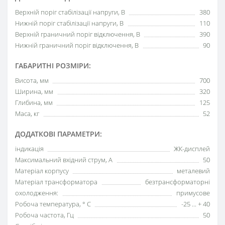
Верхній поріг стабілізації напруги, В
380
Нижній поріг стабілізації напруги, В
110
Верхній граничний поріг відключення, В
390
Нижній граничний поріг відключення, В
90
ГАБАРИТНІ РОЗМІРИ:
Висота, мм
700
Ширина, мм
320
Глибина, мм
125
Маса, кг
52
ДОДАТКОВІ ПАРАМЕТРИ:
індикація
ЖК-дисплей
Максимальний вхідний струм, А
50
Матеріал корпусу
металевий
Матеріал трансформатора
безтрансформаторні
охолодження:
примусове
Робоча температура, ° С
-25 ... + 40
Робоча частота, Гц
50