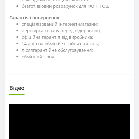
безготівковий розрахунок для ФОП, ТОВ.
Гарантія і повернення:
спеціалізований інтернет-магазин;
перевірка товару перед відправкою;
офіційна гарантія від виробника;
14 днів на обмін без зайвих питань;
післягарантійне обслуговування;
обмінний фонд.
Вiдео