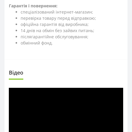
Гарантія і повернення:
спеціалізований інтернет-магазин;
перевірка товару перед відправкою;
офіційна гарантія від виробника;
14 днів на обмін без зайвих питань;
післягарантійне обслуговування;
обмінний фонд.
Вiдео