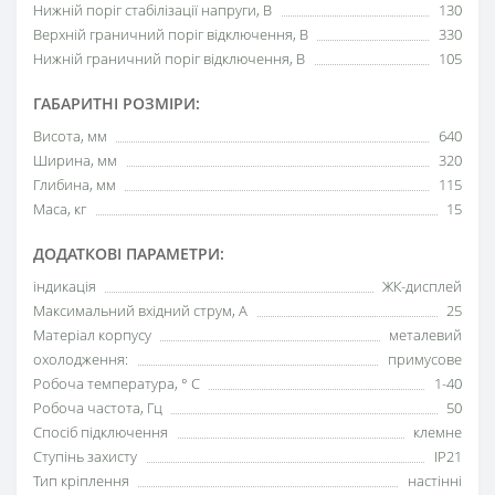
Нижній поріг стабілізації напруги, В
130
Верхній граничний поріг відключення, В
330
Нижній граничний поріг відключення, В
105
ГАБАРИТНІ РОЗМІРИ:
Висота, мм
640
Ширина, мм
320
Глибина, мм
115
Маса, кг
15
ДОДАТКОВІ ПАРАМЕТРИ:
індикація
ЖК-дисплей
Максимальний вхідний струм, А
25
Матеріал корпусу
металевий
охолодження:
примусове
Робоча температура, ° С
1-40
Робоча частота, Гц
50
Спосіб підключення
клемне
Ступінь захисту
IP21
Тип кріплення
настінні