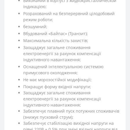
Виконаний в корпусі з жидкокристаллической
індикацією;
Розрахований на безперервний цілодобовий
режим роботи;
безшумний;
Вбудований «Байпас» (Транзит);
Максимальна кількість захистів;
Заощаджує загальне споживання
електроенергії за рахунок компенсації
індуктивного навантаження;
Оснащений інтелектуальною системою
примусового охолодження;
Не має морозостійкої модифікації;
Покращує форму вхідної напруги;
Заощаджує загальне споживання
електроенергії за рахунок компенсації
індуктивного навантаження;
Забезпечує плавний пуск потужних споживачів
(знижує пусковий струм);
Забезпечує стабілізацію вихідної напруги на
рівні 220В ± 0.5% при зміні вхідної напруги від