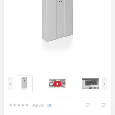
‹
›
Відгуки:
(0)