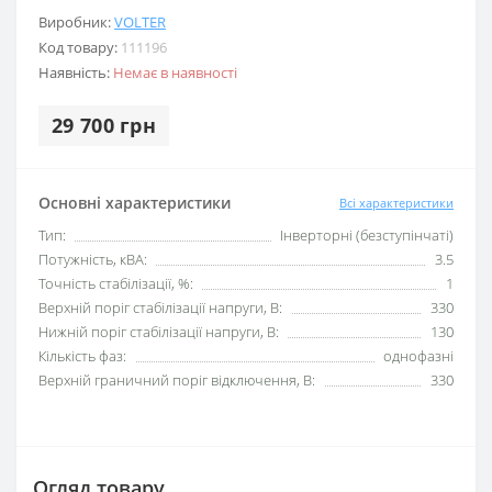
Виробник:
VOLTER
Код товару:
111196
Наявність:
Немає в наявності
29 700 грн
Основні характеристики
Всі характеристики
Тип:
Інверторні (безступінчаті)
Потужність, кВА:
3.5
Точність стабілізації, %:
1
Верхній поріг стабілізації напруги, В:
330
Нижній поріг стабілізації напруги, В:
130
Кількість фаз:
однофазні
Верхній граничний поріг відключення, В:
330
Огляд товару