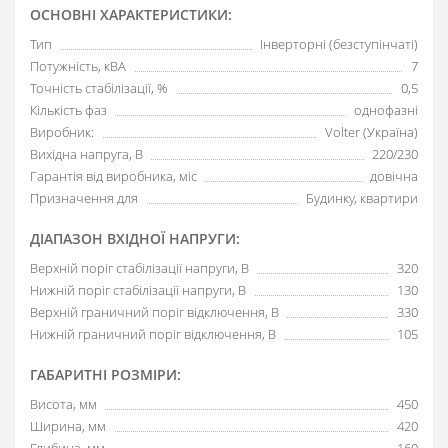
ОСНОВНІ ХАРАКТЕРИСТИКИ:
Тип
Інверторні (безступінчаті)
Потужність, кВА
7
Точність стабілізації, %
0,5
Кількість фаз
однофазні
Виробник:
Volter (Україна)
Вихідна напруга, В
220/230
Гарантія від виробника, міс
довічна
Призначення для
Будинку, квартири
ДІАПАЗОН ВХІДНОЇ НАПРУГИ:
Верхній поріг стабілізації напруги, В
320
Нижній поріг стабілізації напруги, В
130
Верхній граничний поріг відключення, В
330
Нижній граничний поріг відключення, В
105
ГАБАРИТНІ РОЗМІРИ:
Висота, мм
450
Ширина, мм
420
Глибина, мм
160