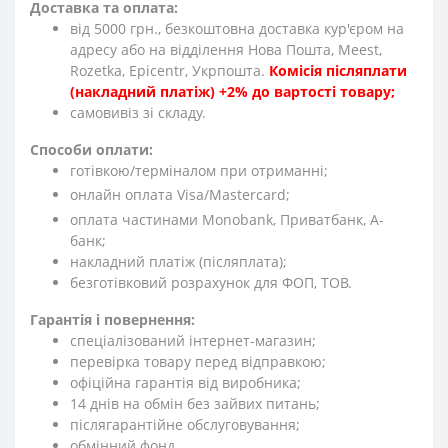
Доставка та оплата:
від 5000 грн., безкоштовна доставка кур'єром на
адресу або на відділення Нова Пошта, Meest,
Rozetka, Epicentr, Укрпошта.
Комісія післяплати
(накладний платіж) +2% до вартості товару;
cамовивіз зі складу.
Способи оплати:
готівкою/терміналом при отриманні;
онлайн оплата Visa/Mastercard;
оплата частинами Monobank, Приватбанк, А-
банк;
накладний платіж (післяплата);
безготівковий розрахунок для ФОП, ТОВ.
Гарантія і повернення:
спеціалізований інтернет-магазин;
перевірка товару перед відправкою;
офіційна гарантія від виробника;
14 днів на обмін без зайвих питань;
післягарантійне обслуговування;
обмінний фонд.