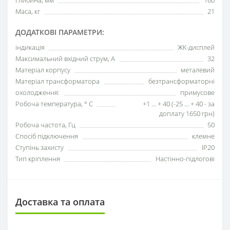
Маса, кг
21
ДОДАТКОВІ ПАРАМЕТРИ:
індикація
ЖК-дисплей
Максимальний вхідний струм, А
32
Матеріал корпусу
металевий
Матеріал трансформатора
безтрансформаторні
охолодження:
примусове
Робоча температура, ° С
+1 ... + 40 (-25 ... + 40 - за
доплату 1650 грн)
Робоча частота, Гц
50
Спосіб підключення
клемне
Ступінь захисту
IP20
Тип кріплення
Настінно-підлогові
Доставка та оплата