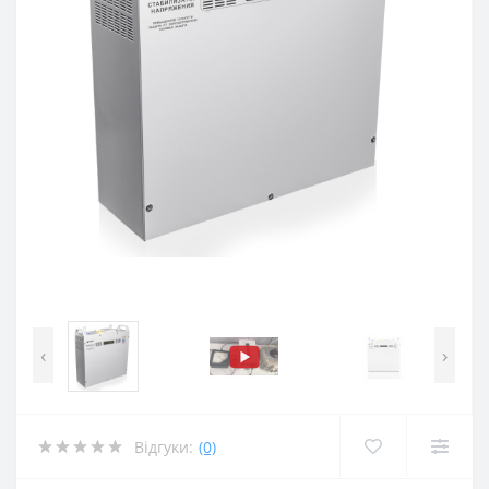
‹
›
Відгуки:
(0)