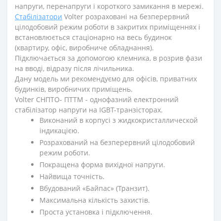
напруги, перенапруги і короткого замикання в мережі.
Стабілізатори
Volter розраховані на безперервний
цілодобовий режим роботи в закритих приміщеннях і
встановлюється стаціонарно на весь будинок
(квартиру, офіс, виробниче обладнання).
Підключається за допомогою клемника, в розрив фази
на вводі, відразу після лічильника.
Дану модель ми рекомендуємо для офісів, приватних
будинків, виробничих приміщень.
Volter СНПТО- ПТТМ - однофазний електронний
стабілізатор напруги на IGBT-транзістораx.
Виконаний в корпусі з жидкокристаллической
індикацією.
Розрахований на безперервний цілодобовий
режим роботи.
Покращена форма вихідної напруги.
Найвища точність.
Вбудований «Байпас» (Транзит).
Максимальна кількість захистів.
Проста установка і підключення.