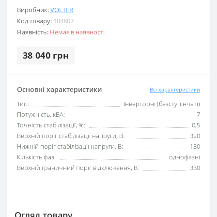
Виробник:
VOLTER
Код товару:
104807
Наявність:
Немає в наявності
38 040 грн
Основні характеристики
Всі характеристики
Тип:
Інверторні (безступінчаті)
Потужність, кВА:
7
Точність стабілізації, %:
0,5
Верхній поріг стабілізації напруги, В:
320
Нижній поріг стабілізації напруги, В:
130
Кількість фаз:
однофазні
Верхній граничний поріг відключення, В:
330
Огляд товару