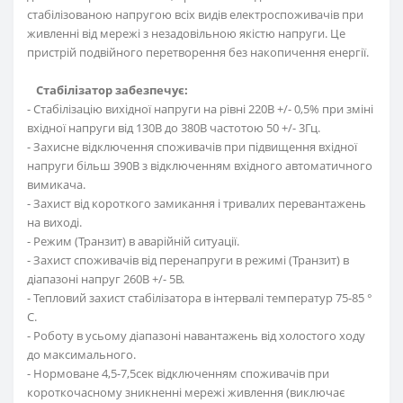
стабілізованою напругою всіх видів електроспоживачів при
живленні від мережі з незадовільною якістю напруги. Це
пристрій подвійного перетворення без накопичення енергії.
Стабілізатор забезпечує:
- Стабілізацію вихідної напруги на рівні 220В +/- 0,5% при зміні
вхідної напруги від 130В до 380В частотою 50 +/- 3Гц.
- Захисне відключення споживачів при підвищення вхідної
напруги більш 390В з відключенням вхідного автоматичного
вимикача.
- Захист від короткого замикання і тривалих перевантажень
на виході.
- Режим (Транзит) в аварійній ситуації.
- Захист споживачів від перенапруги в режимі (Транзит) в
діапазоні напруг 260В +/- 5В.
- Тепловий захист стабілізатора в інтервалі температур 75-85 °
С.
- Роботу в усьому діапазоні навантажень від холостого ходу
до максимального.
- Нормоване 4,5-7,5сек відключенням споживачів при
короткочасному зникненні мережі живлення (виключає