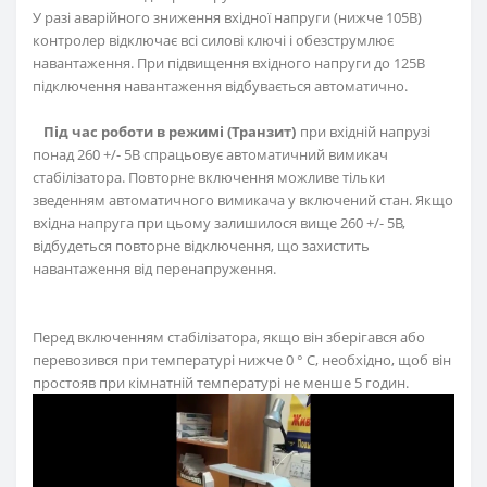
У разі аварійного зниження вхідної напруги (нижче 105В)
контролер відключає всі силові ключі і обезструмлює
навантаження. При підвищення вхідного напруги до 125В
підключення навантаження відбувається автоматично.
Під час роботи в режимі (Транзит)
при вхідній напрузі
понад 260 +/- 5В спрацьовує автоматичний вимикач
стабілізатора. Повторне включення можливе тільки
зведенням автоматичного вимикача у включений стан. Якщо
вхідна напруга при цьому залишилося вище 260 +/- 5В,
відбудеться повторне відключення, що захистить
навантаження від перенапруження.
Перед включенням стабілізатора, якщо він зберігався або
перевозився при температурі нижче 0 ° С, необхідно, щоб він
простояв при кімнатній температурі не менше 5 годин.