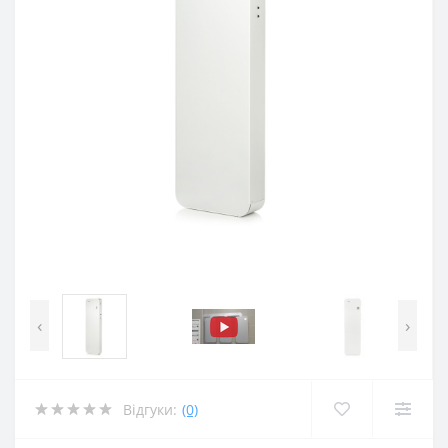
‹
›
Відгуки:
(0)