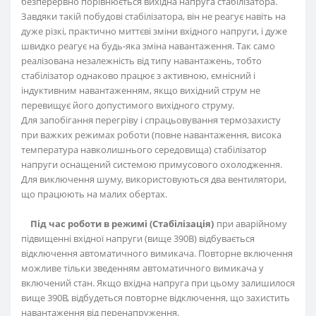
безперервно порівнюється вихідна напруга стабілізатора.
Завдяки такій побудові стабілізатора, він не реагує навіть на
дуже різкі, практично миттєві зміни вхідного напруги, і дуже
швидко реагує на будь-яка зміна навантаження. Так само
реалізована незалежність від типу навантажень, тобто
стабілізатор однаково працює з активною, ємнісний і
індуктивним навантаженням, якщо вихідний струм не
перевищує його допустимого вихідного струму.
Для запобігання перегріву і спрацьовування термозахисту
при важких режимах роботи (повне навантаження, висока
температура навколишнього середовища) стабілізатор
напруги оснащений системою примусового охолодження.
Для виключення шуму, використовуються два вентилятори,
що працюють на малих обертах.
Під час роботи в режимі (Стабілізація)
при аварійному
підвищенні вхідної напруги (вище 390В) відбувається
відключення автоматичного вимикача. Повторне включення
можливе тільки зведенням автоматичного вимикача у
включений стан. Якщо вхідна напруга при цьому залишилося
вище 390В, відбудеться повторне відключення, що захистить
навантаження від перенапруження.