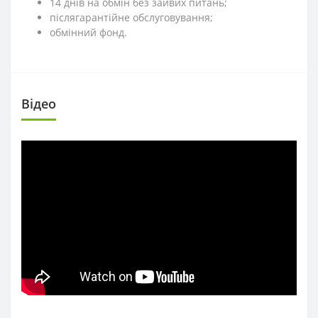
14 днів на обмін без зайвих питань;
післягарантійне обслуговування;
обмінний фонд.
Вiдео