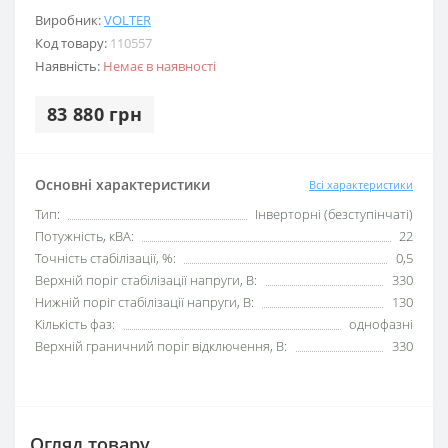
Виробник:
VOLTER
Код товару:
110557
Наявність:
Немає в наявності
83 880 грн
Основні характеристики
Всі характеристики
Тип:
Інверторні (безступінчаті)
Потужність, кВА:
22
Точність стабілізації, %:
0,5
Верхній поріг стабілізації напруги, В:
330
Нижній поріг стабілізації напруги, В:
130
Кількість фаз:
однофазні
Верхній граничний поріг відключення, В:
330
Огляд товару