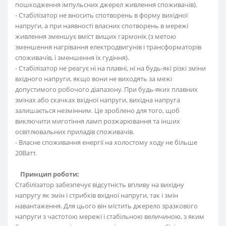
пошкодження імпульсних джерел живлення споживачів).
- Стабілізатор не вносить спотворень в форму вихідної
напруги, а при наявності власних спотворень в мережі
живлення зменшує вміст вищих гармонік (з метою
зменшення нагрівання електродвигунів і трансформаторів
споживачів, і зменшення їх гудіння).
- Стабілізатор не реагує ні на плавні, ні на будь-які різкі зміни
вхідного напруги, якщо вони не виходять за межі
допустимого робочого діапазону. При будь-яких плавних
змінах або скачках вхідної напруги, вихідна напруга
залишається незмінним. Це зроблено для того, щоб
виключити миготіння ламп розжарювання та інших
освітлювальних приладів споживачів.
- Власне споживання енергії на холостому ходу не більше
20Ватт.
Принцип роботи:
Стабілізатор забезпечує відсутність впливу на вихідну
напругу як змін і стрибків вхідної напруги, так і змін
навантаження. Для цього він містить джерело зразкового
напруги з частотою мережі і стабільною величиною, з яким