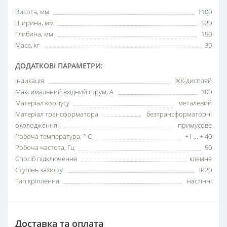
Висота, мм
1100
Ширина, мм
320
Глибина, мм
150
Маса, кг
30
ДОДАТКОВІ ПАРАМЕТРИ:
індикація
ЖК-дисплей
Максимальний вхідний струм, А
100
Матеріал корпусу
металевий
Матеріал трансформатора
безтрансформаторні
охолодження:
примусове
Робоча температура, ° С
+1 ... + 40
Робоча частота, Гц
50
Спосіб підключення
клемне
Ступінь захисту
IP20
Тип кріплення
настінні
Доставка та оплата