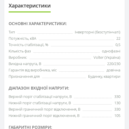
Характеристики
ОСНОВНІ ХАРАКТЕРИСТИКИ:
Тип
Інверторні (безступінчаті)
Потужність, кВА
22
Точність стабілізації, %
0,5
Кількість фаз
однофазні
Виробник:
Volter (Україна)
Вихідна напруга, В
220/230
Гарантія від виробника, міс
довічна
Призначення для
Будинку, квартири
ДІАПАЗОН ВХІДНОЇ НАПРУГИ:
Верхній поріг стабілізації напруги, В
330
Нижній поріг стабілізації напруги, В
130
Верхній граничний поріг відключення, В
330
Нижній граничний поріг відключення, В
105
ГАБАРИТНІ РОЗМІРИ: