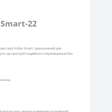
 Smart-22
вої серії Volter Smart, призначений для
уги. Це пристрій подвійного перетворення без
микача.
я імпульсних джерел живлення споживачів).