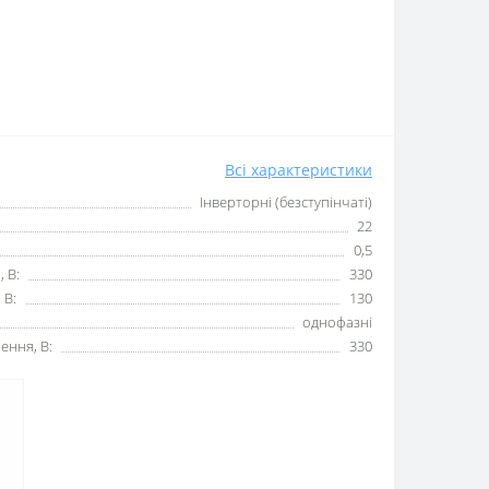
Всі характеристики
Інверторні (безступінчаті)
22
0,5
, В:
330
 В:
130
однофазні
ення, В:
330
.