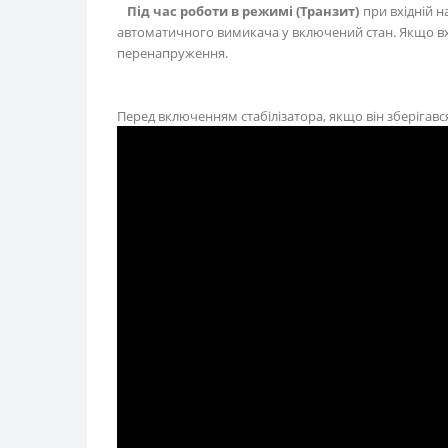
Під час роботи в режимі (Транзит)
при вхідній 
автоматичного вимикача у включений стан. Якщо вхі
перенапруження.
Перед включенням стабілізатора, якщо він зберігавс