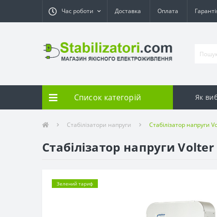
Час роботи
Доставка
Оплата
Гарант
Список категорій
Як ви
Стабілізатори напруги
Стабілізатор напруги Vo
Стабілізатор напруги Volter
Зелений тариф