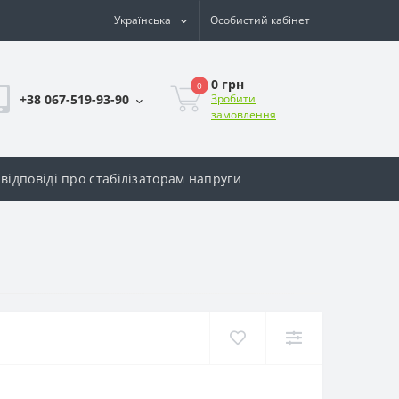
Українська
Особистий кабінет
0 грн
0
+38 067-519-93-90
Зробити
замовлення
відповіді про стабілізаторам напруги