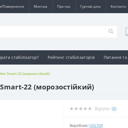
ія/Повернення
Монтаж
Про нас
Гуртові ціни
Контакти
брати стабілізатор?
Рейтинг стабілізаторів
Питання та 
lter Smart-22 (морозостійкий)
 Smart-22 (морозостійкий)
Відгуки:
(0)
Виробник:
VOLTER