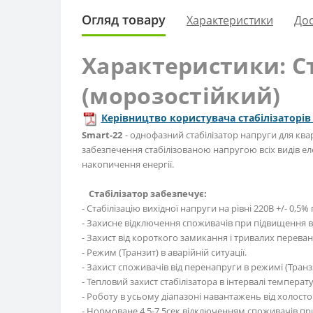
Огляд товару
Характеристики
Дос
Характеристики: Ст
(морозостійкий)
Керівництво користувача стабілізаторів 
Smart-22
- однофазний стабілізатор напруги для к
забезпечення стабілізованою напругою всіх видів е
накопичення енергії.
Стабілізатор забезпечує:
- Стабілізацію вихідної напруги на рівні 220В +/- 0,5%
- Захисне відключення споживачів при підвищення в
- Захист від короткого замикання і тривалих переван
- Режим (Транзит) в аварійній ситуації.
- Захист споживачів від перенапруги в режимі (Транзит
- Тепловий захист стабілізатора в інтервалі температур
- Роботу в усьому діапазоні навантажень від холост
- Нормоване 4,5-7,5сек відключенням споживачів 