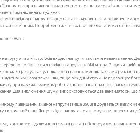
дної напруги, а при наявності власних спотворень в мережі живлення 
ачів, і зменшення їх гудіння).
і різкі зміни вхідного напруги, якщо вони не виходять за межі допустимо
шається незмінним. Це зроблено для того, щоб виключити миготіння л
льше 20Ватт.
у напругу як змін і стрибків вхідної напруги, так і змін навантаження. 
ерервно порівнюється вихідна напруга стабілізатора. Завдяки такій поб
дуже швидко реагує на будь-яка зміна навантаження. Так само реалізова
 і індуктивним навантаженням, якщо вихідний струм не перевищує його
захисту при важких режимах роботи (повне навантаження, висока темп
ення. Для виключення шуму, використовуються два вентилятори, що 
рійному підвищенні вхідної напруги (вище 390В) відбувається відклю
у включений стан. Якщо вхідна напруга при цьому залишилося вище 3
105В) контролер відключає всі силові ключі і обезструмлює навантажен
но.