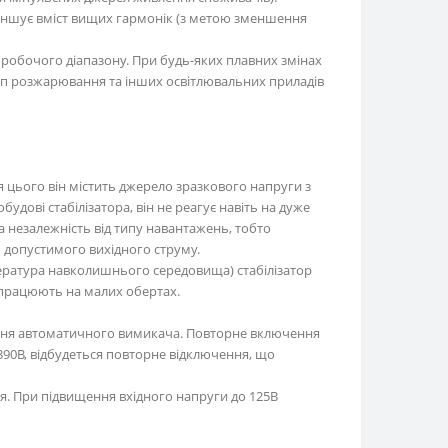
зменшує вміст вищих гармонік (з метою зменшення
го робочого діапазону. При будь-яких плавних змінах
амп розжарювання та інших освітлювальних приладів
Для цього він містить джерело зразкового напруги з
удові стабілізатора, він не реагує навіть на дуже
на незалежність від типу навантажень, тобто
 допустимого вихідного струму.
ература навколишнього середовища) стабілізатор
працюють на малих обертах.
чення автоматичного вимикача. Повторне включення
90В, відбудеться повторне відключення, що
ня. При підвищення вхідного напруги до 125В