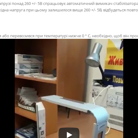
напрузі понад 260 +/- 5В спрацьовує автоматичний вимикач стабілізат
дна напруга при цьому залишилося вище 260 +/- 5В, відбудеться повт
я або перевозився при температурі нижче 0 ° С, необхідно, щоб він про