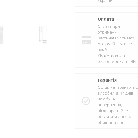
України.
Оплата
Оплата при
отриманні,
частинами приват/
моно/а-банк/сенс/
пумб,
Visa/Mastercard,
безготівковий з ПДВ
Гарантія
Офіційна гарантія від
виробника, 14 днів
на обмін/
повернення,
післягарантійне
обслуговування та
обмінний фонд