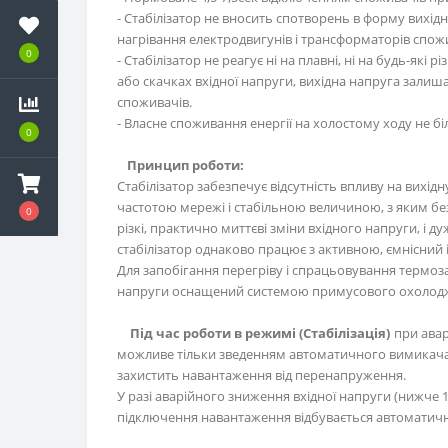
- Стабілізатор не вносить спотворень в форму вихі
нагрівання електродвигунів і трансформаторів спожив
0
- Стабілізатор не реагує ні на плавні, ні на будь-як
або скачках вхідної напруги, вихідна напруга зали
споживачів.
- Власне споживання енергії на холостому ходу не бі
0
Принцип роботи:
Стабілізатор забезпечує відсутність впливу на вихідн
частотою мережі і стабільною величиною, з яким безп
0
різкі, практично миттєві зміни вхідного напруги, і 
стабілізатор однаково працює з активною, ємнісний
Для запобігання перегріву і спрацьовування термо
напруги оснащений системою примусового охолодж
Під час роботи в режимі (Стабілізація)
при ава
можливе тільки зведенням автоматичного вимикача 
захистить навантаження від перенапруження.
У разі аварійного зниження вхідної напруги (нижче 
підключення навантаження відбувається автоматич