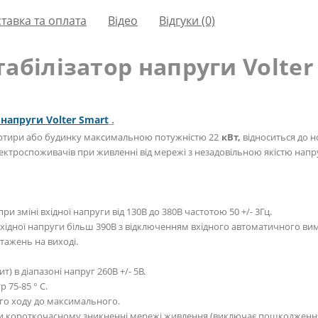
тавка та оплата
Вiдео
Відгуки (0)
абілізатор напруги Volter
напруги Volter Smart
.
вартири або будинку максимальною потужністю 22
кВт,
відноситься до но
лектроспоживачів при живленні від мережі з незадовільною якістю напр
 при зміні вхідної напруги від 130В до 380В частотою 50 +/- 3Гц.
хідної напруги більш 390В з відключенням вхідного автоматичного ви
тажень на виході.
) в діапазоні напруг 260В +/- 5В.
 75-85 ° С.
ого ходу до максимального.
при короткочасному зникненні мережі живлення (виключає пошкодженн