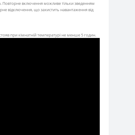
ора. Повторне включення можливе тільки зведенням
орне відключення, що захистить навантаження від
стояв при кімнатній температурі не менше 5 годин.