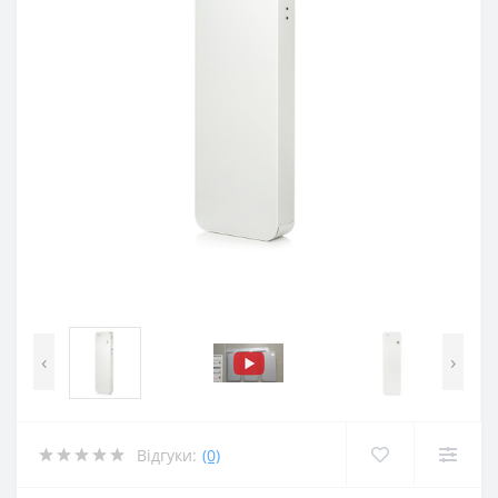
‹
›
Відгуки:
(0)