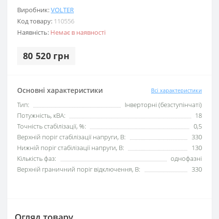
Виробник:
VOLTER
Код товару:
110556
Наявність:
Немає в наявності
80 520 грн
Основні характеристики
Всі характеристики
Тип:
Інверторні (безступінчаті)
Потужність, кВА:
18
Точність стабілізації, %:
0,5
Верхній поріг стабілізації напруги, В:
330
Нижній поріг стабілізації напруги, В:
130
Кількість фаз:
однофазні
Верхній граничний поріг відключення, В:
330
Огляд товару