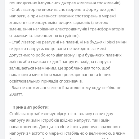
пошкодження імпульсних джерел живлення споживачів).
- Стабілізатор не вносить спотворень в форму вихідної
напруги, а при наявності власних спотворень в мережі
живлення зменшує вміст вищих гармонік (з метою
зменшення нагрівання електродвигунів і трансформаторів
споживачів, і зменшення їх гудіння).
- Стабілізатор не реагує ні на плавні, ні на будь-які різкі зміни
вхідного напруги, якщо вони не виходять за межі
допустимого робочого діапазону. При будь-яких плавних
змінах або скачках вхідної напруги, вихідна напруга
залишається незмінним. Це зроблено для того, щоб
виключити миготіння ламп розжарювання та інших
освітлювальних приладів споживачів.
- Власне споживання енергії на холостому ходу не більше
20Ватт.
Принцип роботи:
Стабілізатор забезпечує відсутність впливу на вихідну
напругу як змін і стрибків вхідної напруги, так і змін
навантаження. Для цього він містить джерело зразкового
напруги з частотою мережі і стабільною величиною, з яким