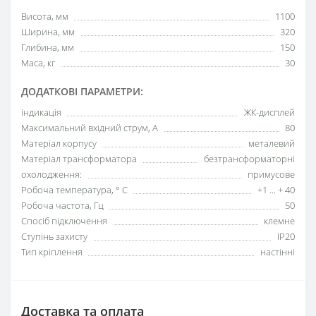
Висота, мм
1100
Ширина, мм
320
Глибина, мм
150
Маса, кг
30
ДОДАТКОВІ ПАРАМЕТРИ:
індикація
ЖК-дисплей
Максимальний вхідний струм, А
80
Матеріал корпусу
металевий
Матеріал трансформатора
безтрансформаторні
охолодження:
примусове
Робоча температура, ° С
+1 ... + 40
Робоча частота, Гц
50
Спосіб підключення
клемне
Ступінь захисту
IP20
Тип кріплення
настінні
Доставка та оплата