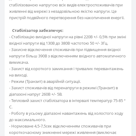
стабілізованою напругою всіх видів електроспоживачів при
живленні від мережі з незадовільною якістю напруги. Це
пристрій подвійного перетворення без накопичення енергії.
Стабілізатор забезпечує:
- Стабілізацію вихідної напруги на рівні 220В +/- 0,5% при зміні
вхідної напруги від 130В до 380В частотою 50 +/- 3Гц.
- Захисне відключення споживачів при підвищення вхідної
напруги більш 390В з відключенням вхідного автоматичного
вимикача.
- Захист від короткого замикання і тривалих перевантажень
на виході.
- Режим (Транзит) в аварійній ситуації.
- Захист споживачів від перенапруги в режимі (Транзит) в
діапазоні напруг 260В +/- 5В.
- Тепловий захист стабілізатора в інтервалі температур 75-85 °
С.
- Роботу в усьому діапазоні навантажень від холостого ходу
до максимального.
- Нормоване 4,5-7,5сек відключенням споживачів при
короткочасному зникненні мережі живлення (виключає