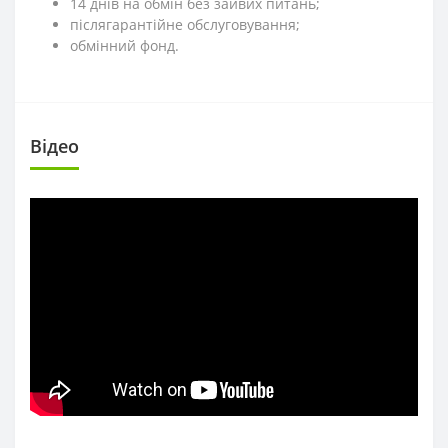
14 днів на обмін без зайвих питань;
післягарантійне обслуговування;
обмінний фонд.
Вiдео