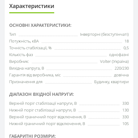
Характеристики
ОСНОВНІ ХАРАКТЕРИСТИКИ:
Тип
Інверторні (безступінчаті)
Потужність, кВА
18
Точність стабілізації, %
0,5
Кількість фаз
однофазні
Виробник:
Volter (Україна)
Вихідна напруга, В
220/230
Гарантія від виробника, міс
довічна
Призначення для
Будинку, квартири
ДІАПАЗОН ВХІДНОЇ НАПРУГИ:
Верхній поріг стабілізації напруги, В
330
Нижній поріг стабілізації напруги, В
130
Верхній граничний поріг відключення, В
330
Нижній граничний поріг відключення, В
105
ГАБАРИТНІ РОЗМІРИ: