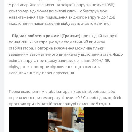
У разі аварійного зниження вхідної напруги (нижче 105В)
контролер відключає всі силові ключі і обезструмлює
навантаження. При підвищення вхідного напруги до 125В
підключення навантаження відбувається автоматично.
Під час роботи в режимі (Транзит)
при вхідній напрузі
понад 260 +/- 5В спрацьовує автоматичний вимикач
стабілізатора. Повторне включення можливе тільки
зведенням автоматичного вимикача у включений стан. Якщо
вхідна напруга при цьому залишилося вище 260 +/- 5В,
відбудеться повторне відключення, що захистить
навантаження від перенапруження.
Перед включенням стабілізатора, якщо він зберігався або
перевозився при температурі нижче 0 ° С, необхідно, щоб він
простояв при кімнатній температурі не менше 5 годин.