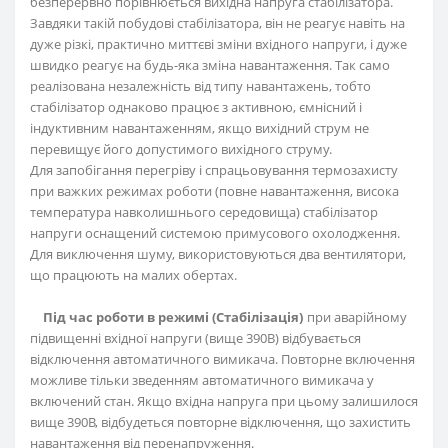
безперервно порівнюється вихідна напруга стабілізатора.
Завдяки такій побудові стабілізатора, він не реагує навіть на
дуже різкі, практично миттєві зміни вхідного напруги, і дуже
швидко реагує на будь-яка зміна навантаження. Так само
реалізована незалежність від типу навантажень, тобто
стабілізатор однаково працює з активною, ємнісний і
індуктивним навантаженням, якщо вихідний струм не
перевищує його допустимого вихідного струму.
Для запобігання перегріву і спрацьовування термозахисту
при важких режимах роботи (повне навантаження, висока
температура навколишнього середовища) стабілізатор
напруги оснащений системою примусового охолодження.
Для виключення шуму, використовуються два вентилятори,
що працюють на малих обертах.
Під час роботи в режимі (Стабілізація)
при аварійному
підвищенні вхідної напруги (вище 390В) відбувається
відключення автоматичного вимикача. Повторне включення
можливе тільки зведенням автоматичного вимикача у
включений стан. Якщо вхідна напруга при цьому залишилося
вище 390В, відбудеться повторне відключення, що захистить
навантаження від перенапруження.