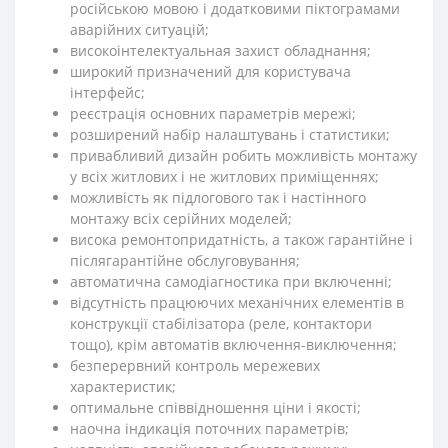
російською мовою і додатковими піктограмами
аварійних ситуацій;
високоінтелектуальная захист обладнання;
широкий призначений для користувача
інтерфейс;
реєстрація основних параметрів мережі;
розширений набір налаштувань і статистики;
привабливий дизайн робить можливість монтажу
у всіх житлових і не житлових приміщеннях;
можливість як підлогового так і настінного
монтажу всіх серійних моделей;
висока ремонтопридатність, а також гарантійне і
післягарантійне обслуговування;
автоматична самодіагностика при включенні;
відсутність працюючих механічних елементів в
конструкції стабілізатора (реле, контактори
тощо), крім автоматів включення-виключення;
безперервний контроль мережевих
характеристик;
оптимальне співвідношення ціни і якості;
наочна індикація поточних параметрів;