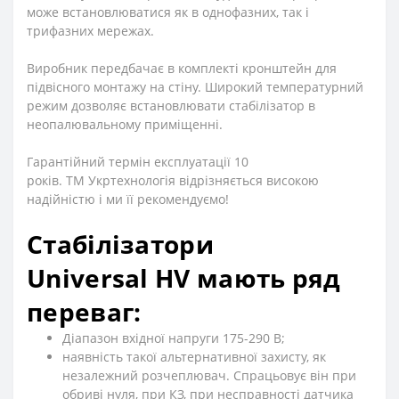
може встановлюватися як в однофазних, так і
трифазних мережах.
Виробник передбачає в комплекті кронштейн для
підвісного монтажу на стіну. Широкий температурний
режим дозволяє встановлювати стабілізатор в
неопалювальному приміщенні.
Гарантійний термін експлуатації 10
років.
ТМ
Укртехнологія відрізняється високою
надійністю і ми її рекомендуємо!
Стабілізатори
Universal
HV
мають ряд
переваг:
Діапазон вхідної напруги 175-290 В;
наявність такої альтернативної захисту, як
незалежний розчеплювач. Спрацьовує він при
обриві нуля, при КЗ, при несправності датчика