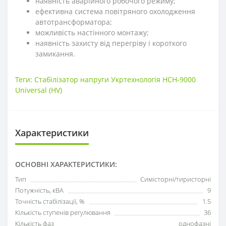
наявність аварійного робочого режиму;
ефективна система повітряного охолодження
автотрансформатора;
можливість настінного монтажу;
наявність захисту від перегріву і короткого
замикання.
Теги:
Стабілізатор напруги Укртехнологія НСН-9000
Universal (HV)
Характеристики
ОСНОВНІ ХАРАКТЕРИСТИКИ:
Тип
Симісторні/тиристорні
Потужність, кВА
9
Точність стабілізації, %
1.5
Кількість ступенів регулювання
36
Кількість фаз
однофазні