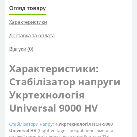
Огляд товару
Характеристики
Доставка та оплата
Відгуки (0)
Характеристики:
Стабілізатор напруги
Укртехнологія
Universal 9000 HV
Стабілізатори напруги
Укртехнологія НСН-9000
Universal HV
(
high
t
voltage - розроблені саме для
високої напруги
)
черкаського виробництва ТМ