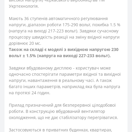
Укртехнологія.
Мають 36 ступенів автоматичного регулювання
напруги, діапазон роботи 175-290 вольт, похибка 1.5 %
(напруга на виході 217-223 вольт).
Завдяки сучасному
процесору швидкість реакції на зміну вхідної напруги
дорівнює 20 мс.
Також на складі є моделі з вихідною напругою 230
вольт
± 1.5% (напруга на виході 227-233 вольт).
Завдяки вбудованому дисплею - користувач може
одночасно спостерігати параметри вхідної та вихідної
напруги, навантаження в реальному часі. А також
багато інших параметрів, наприклад яка була напруга
на протязі 24 годин.
Прилад призначений для безперервної цілодобової
роботи. В конструкцію вбудований вентилятор
охолодження, що не дає стабілізатору перегріватися.
Застосовуються в приватних будинках, квартирах,