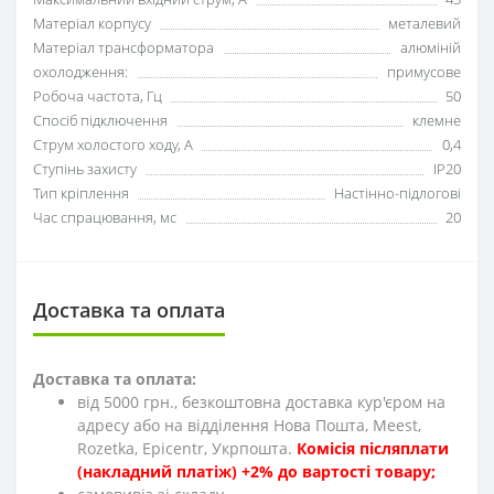
Матеріал корпусу
металевий
Матеріал трансформатора
алюміній
охолодження:
примусове
Робоча частота, Гц
50
Спосіб підключення
клемне
Струм холостого ходу, А
0,4
Ступінь захисту
IP20
Тип кріплення
Настінно-підлогові
Час спрацювання, мс
20
Доставка та оплата
Доставка та оплата:
від 5000 грн., безкоштовна доставка кур'єром на
адресу або на відділення Нова Пошта, Meest,
Rozetka, Epicentr, Укрпошта.
Комісія післяплати
(накладний платіж) +2% до вартості товару;