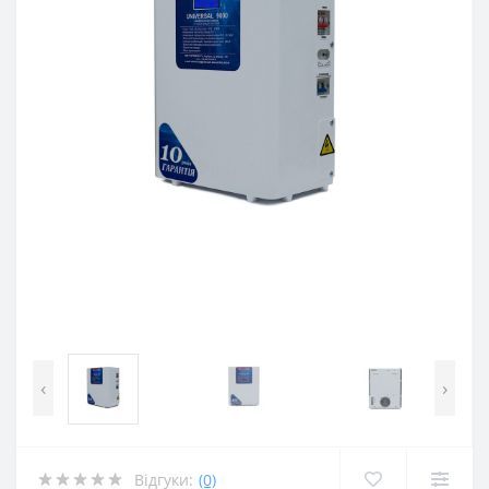
‹
›
Відгуки:
(0)