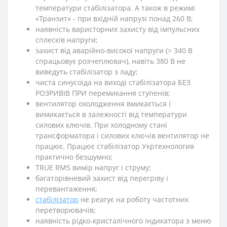
температури стабілізатора. А також в режимі
«Транзит» - при вхідній напрузі понад 260 В;
наявність варисторних захисту від імпульсних
сплесків напруги;
захист від аварійно-високої напруги (> 340 В
спрацьовує розчеплювач), навіть 380 В не
виведуть стабілізатор з ладу;
чиста синусоїда на виході стабілізатора БЕЗ
РОЗРИВІВ ПРИ перемикання ступенів;
вентилятор охолодження вмикається і
вимикається в залежності від температури
силових ключів. При холодному стані
трансформатора і силових ключів вентилятор не
працює. Працює стабілізатор Укртехнология
практично безшумно;
TRUE RMS вимір напруг і струму;
багаторівневий захист від перегріву і
перевантаження;
стабілізатор
не реагує на роботу частотних
перетворювачів;
наявність рідко-кристалічного індикатора з меню