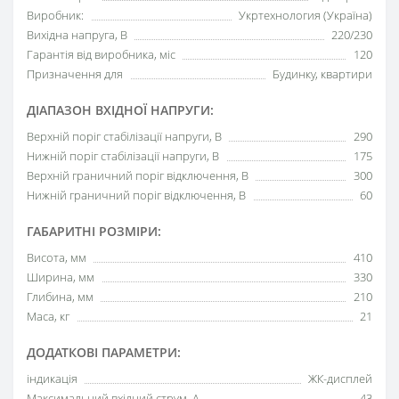
Виробник:
Укртехнология (Україна)
Вихідна напруга, В
220/230
Гарантія від виробника, міс
120
Призначення для
Будинку, квартири
ДІАПАЗОН ВХІДНОЇ НАПРУГИ:
Верхній поріг стабілізації напруги, В
290
Нижній поріг стабілізації напруги, В
175
Верхній граничний поріг відключення, В
300
Нижній граничний поріг відключення, В
60
ГАБАРИТНІ РОЗМІРИ:
Висота, мм
410
Ширина, мм
330
Глибина, мм
210
Маса, кг
21
ДОДАТКОВІ ПАРАМЕТРИ:
індикація
ЖК-дисплей
Максимальний вхідний струм, А
43