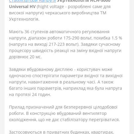
Стабілізатори напруги
Укртехнологія НСН-5000
Universal HV
(
high
t
voltage - розроблені саме для
високої напруги
)
черкаського виробництва ТМ
Укртехнологія.
Мають 36 ступенів автоматичного регулювання
напруги, діапазон роботи 175-290 вольт, похибка 1.5 %
(напруга на виході 217-223 вольт).
Завдяки сучасному
процесору швидкість реакції на зміну вхідної напруги
дорівнює 20 мс.
Завдяки вбудованому дисплею - користувач може
одночасно спостерігати параметри вхідної та вихідної
напруги, навантаження в реальному часі. А також
багато інших параметрів, наприклад яка була напруга
на протязі 24 годин.
Прилад призначений для безперервної цілодобової
роботи. В конструкцію вбудований вентилятор
охолодження, що не дає стабілізатору перегріватися.
Застосовуються в приватних будинках, квартирах,