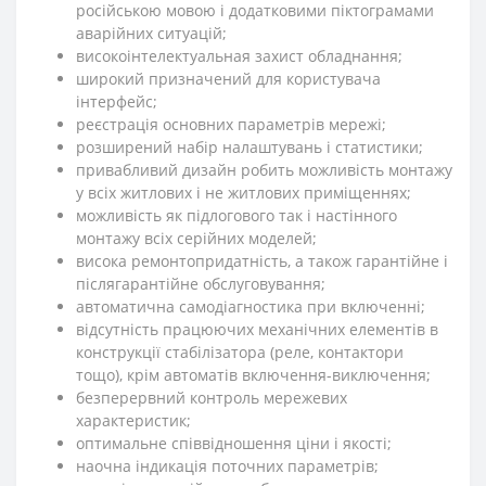
російською мовою і додатковими піктограмами
аварійних ситуацій;
високоінтелектуальная захист обладнання;
широкий призначений для користувача
інтерфейс;
реєстрація основних параметрів мережі;
розширений набір налаштувань і статистики;
привабливий дизайн робить можливість монтажу
у всіх житлових і не житлових приміщеннях;
можливість як підлогового так і настінного
монтажу всіх серійних моделей;
висока ремонтопридатність, а також гарантійне і
післягарантійне обслуговування;
автоматична самодіагностика при включенні;
відсутність працюючих механічних елементів в
конструкції стабілізатора (реле, контактори
тощо), крім автоматів включення-виключення;
безперервний контроль мережевих
характеристик;
оптимальне співвідношення ціни і якості;
наочна індикація поточних параметрів;