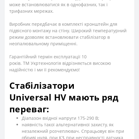
може встановлюватися як в однофазних, так і
трифазних мережах.
Виробник передбачає в комплекті кронштейн для
підвісного монтажу на стіну. Широкий температурний
режим дозволяє встановлювати стабілізатор в
неопалювальному приміщенні.
Гарантійний термін експлуатації 10
років.
ТМ
Укртехнологія відрізняється високою
надійністю і ми її рекомендуємо!
Стабілізатори
Universal
HV
мають ряд
переваг:
Діапазон вхідної напруги 175-290 В;
наявність такої альтернативної захисту, як
незалежний розчеплювач. Спрацьовує він при
обриві нуля, при КЗ, при несправності датчика