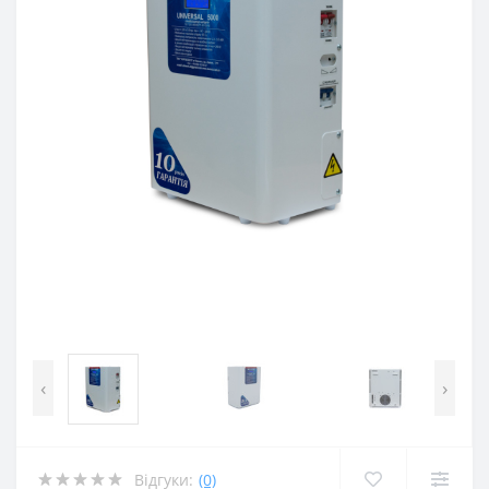
‹
›
Відгуки:
(0)