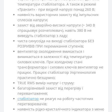
температури стабілізатора. А також в режимі
«Транзит» - при вхідній напрузі понад 260 В;
наявність варисторних захисту від імпульсних
сплесків напруги;
захист від аварійно-високої напруги (> 340 В
спрацьовує розчеплювач), навіть 380 В не
виведуть стабілізатор з ладу;
чиста синусоїда на виході стабілізатора БЕЗ
РОЗРИВІВ ПРИ перемикання ступенів;
вентилятор охолодження вмикається і
вимикається в залежності від температури
силових ключів. При холодному стані
трансформатора і силових ключів вентилятор не
працює. Працює стабілізатор Укртехнология
практично безшумно;
TRUE RMS вимір напруг і струму;
багаторівневий захист від перегріву і
перевантаження;
стабілізатор
не реагує на роботу частотних
перетворювачів;
наявність рідко-кристалічного індикатора з меню