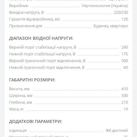
Виробник:
Укртехнология (Україна)
Вихідна напруга, В
220/230
Гарантія від виробника, міс
120
Призначення для
Будинку, квартири
ДІАПАЗОН ВХІДНОЇ НАПРУГИ:
Верхній поріг стабілізації напруги, В
290
Нижній поріг стабілізації напруги, В
175
Верхній граничний поріг відключення, В
300
Нижній граничний поріг відключення, В
60
ГАБАРИТНІ РОЗМІРИ:
Висота, мм
410
Ширина, мм
330
Глибина, мм
210
Маса, кг
19
ДОДАТКОВІ ПАРАМЕТРИ:
індикація
ЖК-дисплей