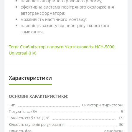
наявність аварійного робочого режиму;
ефективна система повітряного охолодження
автотрансформатора;
можливість настінного монтажу;
наявність захисту від перегріву і короткого
замикання.
Теги:
Стабілізатор напруги Укртехнологія НСН-5000
Universal (HV)
Характеристики
ОСНОВНІ ХАРАКТЕРИСТИКИ:
Тип
Симісторні/тиристорні
Потужність, кВА
5
Точність стабілізації, %
1.5
Кількість ступенів регулювання
36
Кількість фаз
однофазні