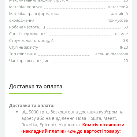
Максимальний вхідний струм, А
25
Матеріал корпусу
металевий
Матеріал трансформатора
алюміній
охолодження:
примусове
Робоча частота, Гц
50
Спосіб підключення
клемне
Струм холостого ходу, А
0,3
Ступінь захисту
IP20
Тип кріплення
Настінно-підлогові
Час спрацювання, мс
20
Доставка та оплата
Доставка та оплата:
від 5000 грн., безкоштовна доставка кур'єром на
адресу або на відділення Нова Пошта, Meest,
Rozetka, Epicentr, Укрпошта.
Комісія післяплати
(накладний платіж) +2% до вартості товару;