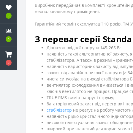
Виробник передбачає в комплекті кронштейн д
неопалювальному приміщенні.
0
Гарантійний термін експлуатації 10 років.
ТМ
У
З переваг серії Stand
0
Діапазон вхідної напруги 145-265 В;
наявність такої альтернативної захисту,
стабілізатора. А також в режимі «Транзит»
0
наявність варисторних захисту від імпуль
захист від аварійно-високої напруги (> 34
чиста синусоїда на виході стабілізатора
вентилятор охолодження вмикається і ви
ключів вентилятор не працює. Працює ст
TRUE RMS вимір напруг і струму;
багаторівневий захист від перегріву і п
стабілізатор
не реагує на роботу частотн
наявність рідко-кристалічного індикатор
високоінтелектуальная захист обладнанн
широкий призначений для користувача і