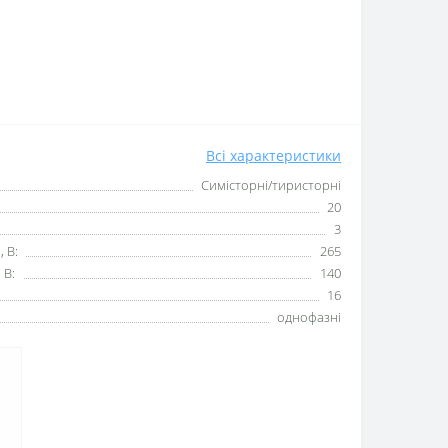
Всі характеристики
Симісторні/тиристорні
20
3
, В:
265
 В:
140
16
однофазні
.