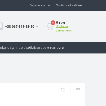
Українська
Особистий кабінет
0 грн
0
+38 067-519-93-90
Зробити
замовлення
відповіді про стабілізаторам напруги