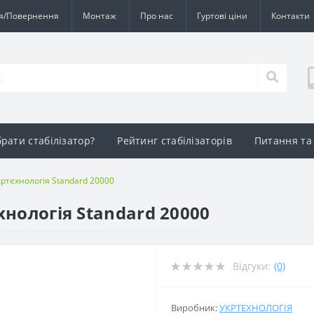
ія/Повернення
Монтаж
Про нас
Гуртові ціни
Контакти
брати стабілізатор?
Рейтинг стабілізаторів
Питання та 
кртехнологія Standard 20000
хнологія Standard 20000
Відгуки:
(0)
Виробник:
УКРТЕХНОЛОГІЯ