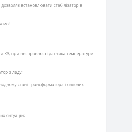
дозволяє встановлювати стабілізатор в
уємо!
ри КЗ, при несправності датчика температури
тор з ладу;
олодному стані трансформатора і силових
их ситуацій;