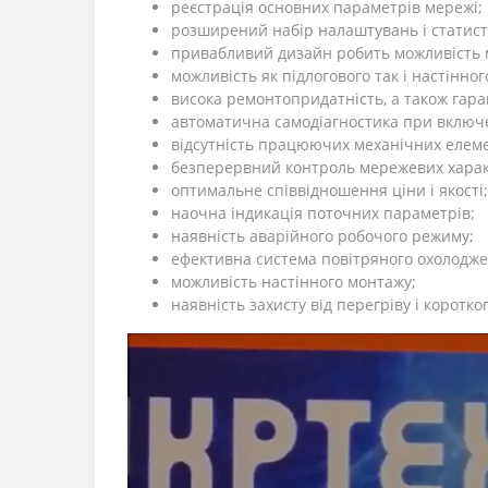
реєстрація основних параметрів мережі;
розширений набір налаштувань і статист
привабливий дизайн робить можливість м
можливість як підлогового так і настінно
висока ремонтопридатність, а також гара
автоматична самодіагностика при включ
відсутність працюючих механічних елемен
безперервний контроль мережевих харак
оптимальне співвідношення ціни і якості;
наочна індикація поточних параметрів;
наявність аварійного робочого режиму;
ефективна система повітряного охолодж
можливість настінного монтажу;
наявність захисту від перегріву і коротко