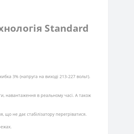
хнологія Standard
хибка 3% (напруга на виході 213-227 вольт).
и, навантаження в реальному часі. А також
 що не дає стабілізатору перегріватися.
режах.