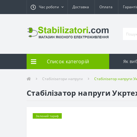
Час роботи
Доставка
Оплата
Гарант
Список категорій
Як ви
Стабілізатори напруги
Стабілізатор напруги У
Стабілізатор напруги Укрте
Зелений тариф