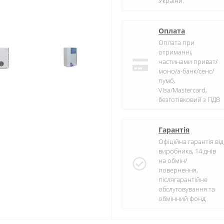
України.
Оплата
Оплата при
отриманні,
частинами приват/
моно/а-банк/сенс/
пумб,
Visa/Mastercard,
безготівковий з ПДВ
Гарантія
Офіційна гарантія від
виробника, 14 днів
на обмін/
повернення,
післягарантійне
обслуговування та
обмінний фонд