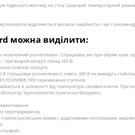
ля підвісного монтажу на стіну. Широкий температурний режим 
кртехнологія відрізняється високою надійністю і ми її рекоменд
ard можна виділити:
 як незалежний розчеплювач. Спрацьовує він при обриві нуля, п
 - при вхідній напрузі понад 260 В;
сних сплесків напруги;
0 В спрацьовує розчеплювач), навіть 380 В не виведуть стабіліза
 БЕЗ РОЗРИВІВ ПРИ перемикання ступенів;
микається в залежності від температури силових ключів. При х
абілізатор Укртехнология практично безшумно;
еревантаження;
их перетворювачів;
а з меню російською мовою і додатковими піктограмами аварійн
я;
нтерфейс;