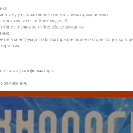
ики;
онтажу у всіх житлових і не житлових приміщеннях;
го монтажу всіх серійних моделей;
нтійне і післягарантійне обслуговування;
енні;
тів в конструкції стабілізатора (реле, контактори тощо), крім
теристик;
ення автотрансформатора;
го замикання.