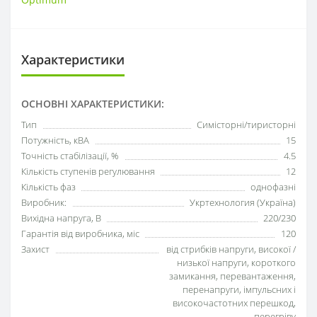
Характеристики
ОСНОВНІ ХАРАКТЕРИСТИКИ:
Тип
Симісторні/тиристорні
Потужність, кВА
15
Точність стабілізації, %
4.5
Кількість ступенів регулювання
12
Кількість фаз
однофазні
Виробник:
Укртехнология (Україна)
Вихідна напруга, В
220/230
Гарантія від виробника, міс
120
Захист
від стрибків напруги, високої /
низької напруги, короткого
замикання, перевантаження,
перенапруги, імпульсних і
високочастотних перешкод,
перегріву