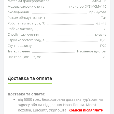
Матеріал трансформатора
алюміній
Модель силових ключів
тиристор IXYS MCMA110
охолодження:
примусове
Режим обходу (транзит)
Так
Робоча температура, ºC
-25 +45
Робоча частота, Гц
50
Спосіб підключення
клемне
Струм холостого ходу, А
0,75
Ступінь захисту
IP20
Тип кріплення
Настінно-підлогові
Час спрацювання, мс
20
Доставка та оплата
Доставка та оплата:
від 5000 грн., безкоштовна доставка кур'єром на
адресу або на відділення Нова Пошта, Meest,
Rozetka, Epicentr, Укрпошта.
Комісія післяплати