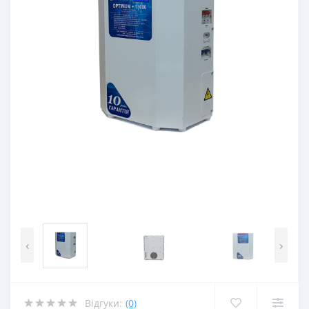
‹
›
Відгуки:
(0)