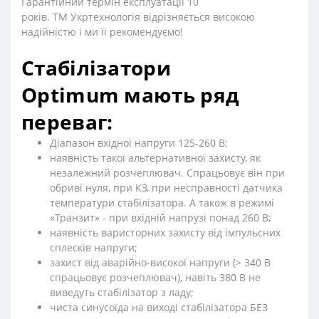
Гарантійний термін експлуатації 10
років.
ТМ
Укртехнологія відрізняється високою
надійністю і ми її рекомендуємо!
Стабілізатори
O
ptimum
мають ряд
переваг:
Діапазон вхідної напруги 125-260 В;
наявність такої альтернативної захисту, як
незалежний розчеплювач. Спрацьовує він при
обриві нуля, при КЗ, при несправності датчика
температури стабілізатора. А також в режимі
«Транзит» - при вхідній напрузі понад 260 В;
наявність варисторних захисту від імпульсних
сплесків напруги;
захист від аварійно-високої напруги (> 340 В
спрацьовує розчеплювач), навіть 380 В не
виведуть стабілізатор з ладу;
чиста синусоїда на виході стабілізатора БЕЗ