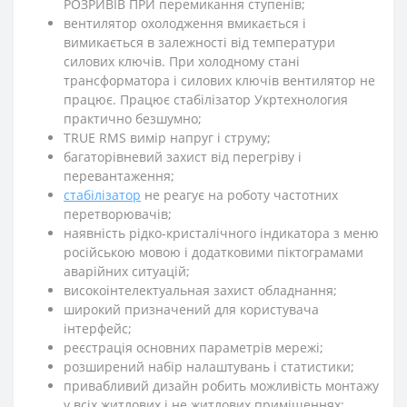
РОЗРИВІВ ПРИ перемикання ступенів;
вентилятор охолодження вмикається і
вимикається в залежності від температури
силових ключів. При холодному стані
трансформатора і силових ключів вентилятор не
працює. Працює стабілізатор Укртехнология
практично безшумно;
TRUE RMS вимір напруг і струму;
багаторівневий захист від перегріву і
перевантаження;
стабілізатор
не реагує на роботу частотних
перетворювачів;
наявність рідко-кристалічного індикатора з меню
російською мовою і додатковими піктограмами
аварійних ситуацій;
високоінтелектуальная захист обладнання;
широкий призначений для користувача
інтерфейс;
реєстрація основних параметрів мережі;
розширений набір налаштувань і статистики;
привабливий дизайн робить можливість монтажу
у всіх житлових і не житлових приміщеннях;