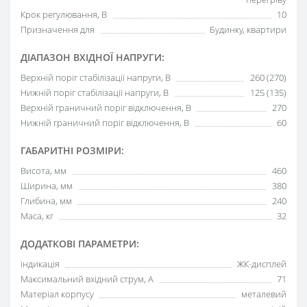
Крок регулювання, В
10
Призначення для
Будинку, квартири
ДІАПАЗОН ВХІДНОЇ НАПРУГИ:
Верхній поріг стабілізації напруги, В
260 (270)
Нижній поріг стабілізації напруги, В
125 (135)
Верхній граничний поріг відключення, В
270
Нижній граничний поріг відключення, В
60
ГАБАРИТНІ РОЗМІРИ:
Висота, мм
460
Ширина, мм
380
Глибина, мм
240
Маса, кг
32
ДОДАТКОВІ ПАРАМЕТРИ:
індикація
ЖК-дисплей
Максимальний вхідний струм, А
71
Матеріал корпусу
металевий