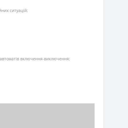
йних ситуацій;
ім автоматів включення-виключення;