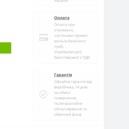
України.
Оплата
Оплата при
отриманні,
частинами приват/
моно/а-банк/сенс/
пумб,
Visa/Mastercard,
безготівковий з ПДВ
Гарантія
Офіційна гарантія від
виробника, 14 днів
на обмін/
повернення,
післягарантійне
обслуговування та
обмінний фонд