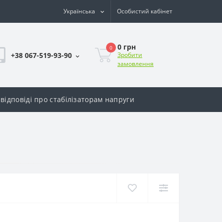
Українська
Особистий кабінет
0 грн
0
+38 067-519-93-90
Зробити
замовлення
відповіді про стабілізаторам напруги