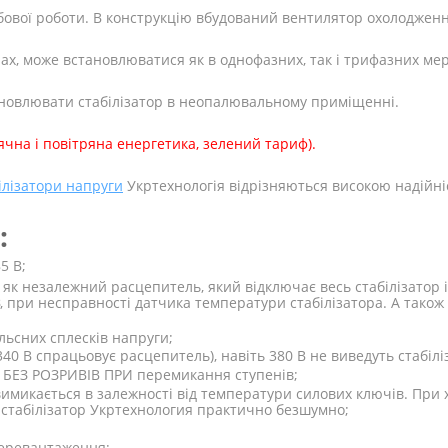
вої роботи. В конструкцію вбудований вентилятор охолодження,
ах, може встановлюватися як в однофазних, так і трифазних ме
овлювати стабілізатор в неопалювальному приміщенні.
чна і повітряна енергетика, зелений тариф).
ілізатори напруги
Укртехнологія відрізняються високою надійні
:
5 В;
, як незалежний расцепитель, який відключає весь стабілізатор 
, при несправності датчика температури стабілізатора. А також 
льсних сплесків напруги;
340 В спрацьовує расцепитель), навіть 380 В не виведуть стабілі
ра БЕЗ РОЗРИВІВ ПРИ перемикання ступенів;
имикається в залежності від температури силових ключів. При 
стабілізатор Укртехнология практично безшумно;
 перевантаження;