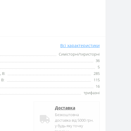
Всі характеристики
Симісторні/тиристорні
36
5
, В:
285
 В:
115
16
трифазні
Доставка
Безкоштовна
доставка від 5000 грн.
у будь-яку точку