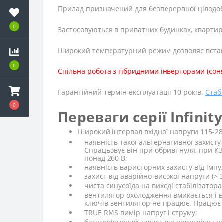
Прилад призначений для безперервної цілодобо
0
Застосовуються в приватних будинках, квартир
Широкий температурний режим дозволяє встан
0
Спільна робота з гібридними інверторами (соня
Гарантійний термін експлуатації 10 років.
Стаб
0
Переваги серії Infinity
Широкий інтервал вхідної напруги 115-28
наявність такої альтернативної захисту
Спрацьовує він при обриві нуля, при КЗ
понад 260 В;
наявність варисторних захисту від імпу
захист від аварійно-високої напруги (> 
чиста синусоїда на виході стабілізато
вентилятор охолодження вмикається і в
ключів вентилятор не працює. Працює 
TRUE RMS вимір напруг і струму;
багаторівневий захист від перегріву і