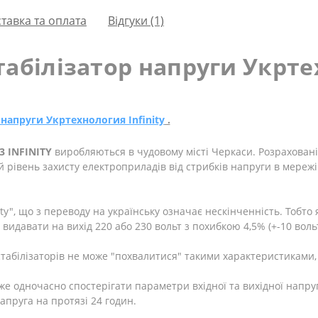
тавка та оплата
Відгуки (1)
абілізатор напруги Укртех
напруги Укртехнология Infinity
.
3 INFINITY
виробляються в чудовому місті Черкаси. Розраховані 
рівень захисту електроприладів від стрибків напруги в мережі
ity", що з переводу на українську означає нескінченність. Тобто я
і видавати на вихід 220 або 230 вольт з похибкою 4,5% (+-10 вол
стабілізаторів не може "похвалитися" такими характеристиками,
е одночасно спостерігати параметри вхідної та вихідної напруг
апруга на протязі 24 годин.