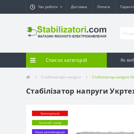
Час роботи
Доставка
Оплата
Гарант
Список категорій
Як ви
Стабілізатори напруги
Стабілізатор напруги Ук
Стабілізатор напруги Укртехн
Закінчується
Зелений тариф
Наша рекомендація