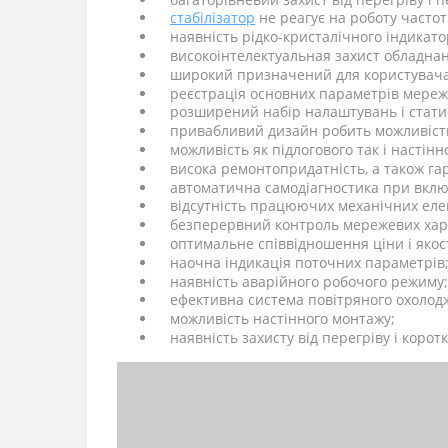
стабілізатор
не реагує на роботу часто
наявність рідко-кристалічного індикат
високоінтелектуальная захист обладна
широкий призначений для користувача
реєстрація основних параметрів мереж
розширений набір налаштувань і стати
привабливий дизайн робить можливість
можливість як підлогового так і настін
висока ремонтопридатність, а також гар
автоматична самодіагностика при вклю
відсутність працюючих механічних елем
безперервний контроль мережевих хар
оптимальне співвідношення ціни і якост
наочна індикація поточних параметрів
наявність аварійного робочого режиму;
ефективна система повітряного охоло
можливість настінного монтажу;
наявність захисту від перегріву і корот