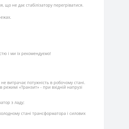
 що не дає стабілізатору перегріватися.
режах.
стю і ми їх рекомендуємо!
і не витрачає потужність в робочому стані.
в режимі «Транзит» - при вхідній напрузі
затор з ладу;
холодному стані трансформатора і силових