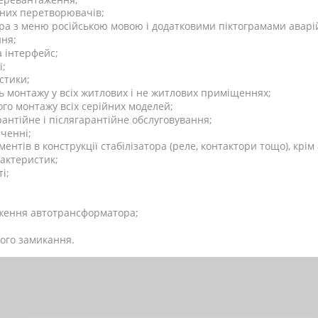
тних перетворювачів;
ора з меню російською мовою і додатковими піктограмами аварі
ння;
 інтерфейс;
і;
стики;
 монтажу у всіх житлових і не житлових приміщеннях;
ного монтажу всіх серійних моделей;
антійне і післягарантійне обслуговування;
ченні;
ентів в конструкції стабілізатора (реле, контактори тощо), кр
актеристик;
і;
;
дження автотрансформатора;
кого замикання.