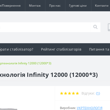
ія/Повернення
Монтаж
Про нас
Гуртові ціни
Контакти
брати стабілізатор?
Рейтинг стабілізаторів
Питання та 
ртехнологія Infinity 12000 (12000*3)
ологія Infinity 12000 (12000*3)
Відгуки:
(1)
Виробник:
УКРТЕХНОЛОГІЯ