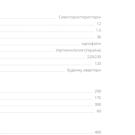
Симісторні/тиристорні
12
1.5
36
однофазні
Укртехнология (Україна)
220/230
120
Будинку, квартири
290
175
300
60
460