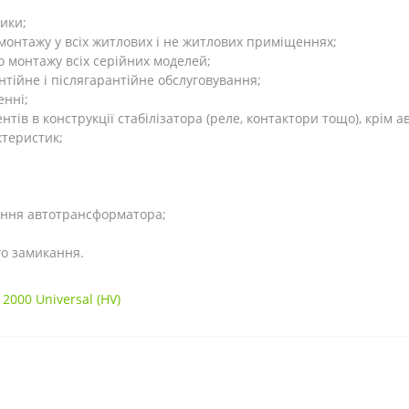
ики;
онтажу у всіх житлових і не житлових приміщеннях;
го монтажу всіх серійних моделей;
нтійне і післягарантійне обслуговування;
енні;
тів в конструкції стабілізатора (реле, контактори тощо), крім
теристик;
ення автотрансформатора;
го замикання.
2000 Universal (HV)