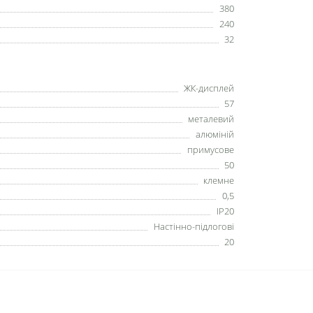
380
240
32
ЖК-дисплей
57
металевий
алюміній
примусове
50
клемне
0,5
IP20
Настінно-підлогові
20