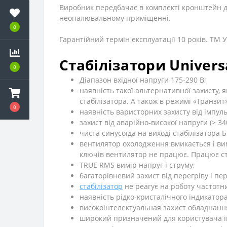
Виробник передбачає в комплекті кронштейн д
неопалювальному приміщенні.
0
Гарантійний термін експлуатації 10 років.
ТМ
У
Стабілізатори Univers
0
Діапазон вхідної напруги 175-290 В;
наявність такої альтернативної захисту,
стабілізатора. А також в режимі «Транзит»
0
наявність варисторних захисту від імпуль
захист від аварійно-високої напруги (> 34
чиста синусоїда на виході стабілізатора
вентилятор охолодження вмикається і ви
ключів вентилятор не працює. Працює ст
TRUE RMS вимір напруг і струму;
багаторівневий захист від перегріву і п
стабілізатор
не реагує на роботу частотн
наявність рідко-кристалічного індикатор
високоінтелектуальная захист обладнанн
широкий призначений для користувача і