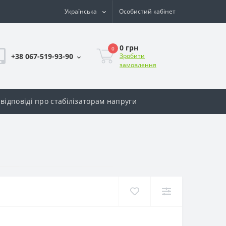
Українська
Особистий кабінет
0 грн
0
+38 067-519-93-90
Зробити
замовлення
відповіді про стабілізаторам напруги