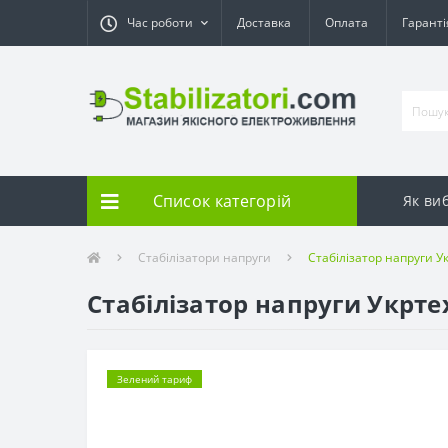
Час роботи
Доставка
Оплата
Гарант
Список категорій
Як ви
Стабілізатори напруги
Стабілізатор напруги У
Стабілізатор напруги Укртех
Зелений тариф