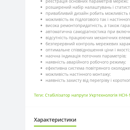
реєстрація основних параметрів мережі;
розширений набір налаштувань і статист
привабливий дизайн робить можливість м
можливість як підлогового так і настінно
висока ремонтопридатність, а також гара
автоматична самодіагностика при включ
відсутність працюючих механічних елемен
безперервний контроль мережевих харак
оптимальне співвідношення ціни і якості;
наочна індикація поточних параметрів;
наявність аварійного робочого режиму;
ефективна система повітряного охолодж
можливість настінного монтажу;
наявність захисту від перегріву і коротко
Теги:
Стабілізатор напруги Укртехнологія НСН-1
Характеристики