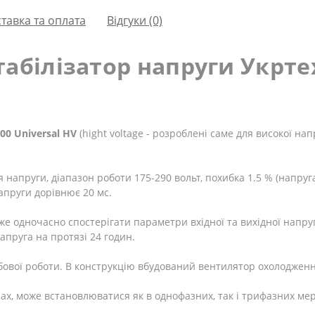
тавка та оплата
Відгуки (0)
абілізатор напруги Укртех
00 Universal HV
(
high
t
voltage - розроблені саме для високої нап
апруги, діапазон роботи 175-290 вольт, похибка 1.5 % (напруга
напруги дорівнює 20 мс.
е одночасно спостерігати параметри вхідної та вихідної напруг
апруга на протязі 24 годин.
вої роботи. В конструкцію вбудований вентилятор охолодження,
ах, може встановлюватися як в однофазних, так і трифазних ме