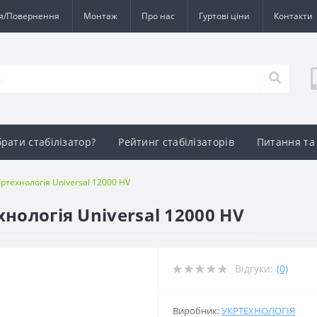
ія/Повернення
Монтаж
Про нас
Гуртові ціни
Контакти
брати стабілізатор?
Рейтинг стабілізаторів
Питання та 
кртехнологія Universal 12000 HV
нологія Universal 12000 HV
Відгуки:
(0)
Виробник:
УКРТЕХНОЛОГІЯ