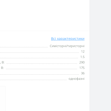
Всі характеристики
Симісторні/тиристорні
12
1.5
, В:
290
 В:
175
36
однофазні
.