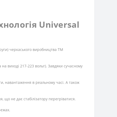
нологія Universal
руги
)
черкаського виробництва ТМ
 на виході 217-223 вольт).
Завдяки сучасному
и, навантаження в реальному часі. А також
 що не дає стабілізатору перегріватися.
режах.