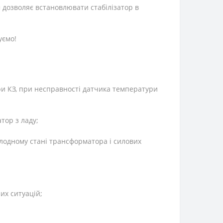
дозволяє встановлювати стабілізатор в
уємо!
ри КЗ, при несправності датчика температури
тор з ладу;
олодному стані трансформатора і силових
их ситуацій;