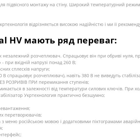
ля підвісного монтажу на стіну. Широкий температурний режим 
кртехнологія відрізняється високою надійністю і ми її рекоменд
al
HV
мають ряд переваг:
 як незалежний розчеплювач. Спрацьовує він при обриві нуля, п
 - при вхідній напрузі понад 260 В;
сних сплесків напруги;
0 В спрацьовує розчеплювач), навіть 380 В не виведуть стабіліза
 БЕЗ РОЗРИВІВ ПРИ перемикання ступенів;
микається в залежності від температури силових ключів. При х
абілізатор Укртехнология практично безшумно;
еревантаження;
их перетворювачів;
а з меню російською мовою і додатковими піктограмами аварійн
я;
нтерфейс;