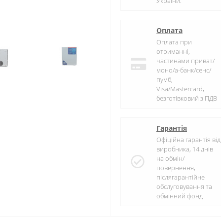
України.
Оплата
Оплата при
отриманні,
частинами приват/
моно/а-банк/сенс/
пумб,
Visa/Mastercard,
безготівковий з ПДВ
Гарантія
Офіційна гарантія від
виробника, 14 днів
на обмін/
повернення,
післягарантійне
обслуговування та
обмінний фонд