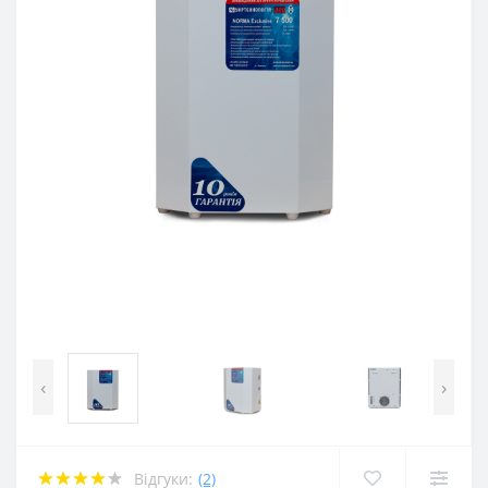
‹
›
Відгуки:
(2)