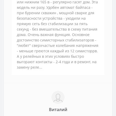
или нижним 165 в - регулярно гасят дом. Эта
модель ни разу. Удобен автомат байпаса -
при бурении скважин , мощной сварке для
безопасности устройства - уходили на
прямую сеть без стабилизации за пять
секунд - без вмешательства в схему питания
дома. Очень важная функция. Основное
достоинство симисторных стабилизаторов -
"любят" сверхчастые колебания напряжения
- меньше греются каждый из 12 симисторрв.
А у релейных в этих условиях быстро
выгорают контакты - 2-4 года и в ремонт, на
замену реле...
Виталий