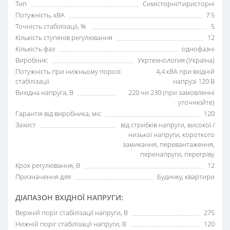
Тип
Симісторні/тиристорні
Потужність, кВА
7.5
Точність стабілізації, %
5
Кількість ступенів регулювання
12
Кількість фаз
однофазні
Виробник:
Укртехнология (Україна)
Потужність при нижньому порозі
4,4 кВА при вхідній
стабілізації
напрузі 120 В
Вихідна напруга, В
220 чи 230 (при замовленні
уточнюйте)
Гарантія від виробника, міс
120
Захист
від стрибків напруги, високої /
низької напруги, короткого
замикання, перевантаження,
перенапруги, перегріву
Крок регулювання, В
12
Призначення для
Будинку, квартири
ДІАПАЗОН ВХІДНОЇ НАПРУГИ:
Верхній поріг стабілізації напруги, В
275
Нижній поріг стабілізації напруги, В
120