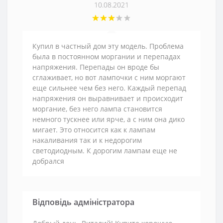
10.08.2021
Купил в частный дом эту модель. Проблема
была в постоянном моргании и перепадах
напряжения. Перепады он вроде бы
сглаживает, но вот лампочки с ним моргают
еще сильнее чем без него. Каждый перепад
напряжения он выравнивает и происходит
моргание, без него лампа становится
немного тускнее или ярче, а с ним она дико
мигает. Это относится как к лампам
накаливания так и к недорогим
светодиодным. К дорогим лампам еще не
добрался
Відповідь адміністратора