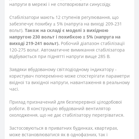
напруги в мережі і не спотворювати синусоїду.
Стабілізатори мають 12 ступенів регулювання, що
забезпечує похибку ± 5% (напруга на виході 209-231
вольт).
Також на складі є моделі з вихідною
напругою 230 вольт і похибкою
± 5% (напруга на
виході 219-241 вольт).
Робочий діапазон стабілізації
120-275 вольт.
Автоматичне вимикання стабілізатора
відбувається при піднятті напруги вище 285 В.
Завдяки вбудованому світлодіодному індикатору -
користувач поперемінно може спостерігати параметри
вхідної та вихідної напруги, навантаження в реальному
часі.
Прилад призначений для безперервної цілодобової
роботи. В конструкцію вбудований вентилятор
охолодження, що не дає стабілізатору перегріватися.
Застосовуються в приватних будинках, квартирах,
може встановлюватися як в однофазних, так і