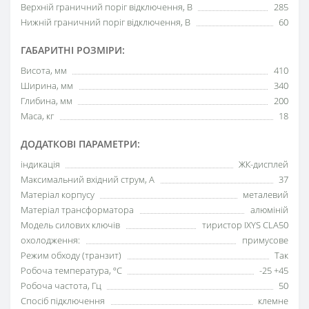
Верхній граничний поріг відключення, В
285
Нижній граничний поріг відключення, В
60
ГАБАРИТНІ РОЗМІРИ:
Висота, мм
410
Ширина, мм
340
Глибина, мм
200
Маса, кг
18
ДОДАТКОВІ ПАРАМЕТРИ:
індикація
ЖК-дисплей
Максимальний вхідний струм, А
37
Матеріал корпусу
металевий
Матеріал трансформатора
алюміній
Модель силових ключів
тиристор IXYS CLA50
охолодження:
примусове
Режим обходу (транзит)
Так
Робоча температура, ºC
-25 +45
Робоча частота, Гц
50
Спосіб підключення
клемне