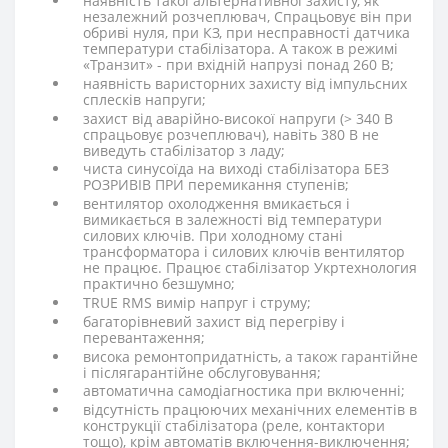
наявність такої альтернативної захисту, як
незалежний розчеплювач, Спрацьовує він при
обриві нуля, при КЗ, при несправності датчика
температури стабілізатора. А також в режимі
«Транзит» - при вхідній напрузі понад 260 В;
наявність варисторних захисту від імпульсних
сплесків напруги;
захист від аварійно-високої напруги (> 340 В
спрацьовує розчеплювач), навіть 380 В не
виведуть стабілізатор з ладу;
чиста синусоїда на виході стабілізатора БЕЗ
РОЗРИВІВ ПРИ перемикання ступенів;
вентилятор охолодження вмикається і
вимикається в залежності від температури
силових ключів. При холодному стані
трансформатора і силових ключів вентилятор
не працює. Працює стабілізатор Укртехнология
практично безшумно;
TRUE RMS вимір напруг і струму;
багаторівневий захист від перегріву і
перевантаження;
висока ремонтопридатність, а також гарантійне
і післягарантійне обслуговування;
автоматична самодіагностика при включенні;
відсутність працюючих механічних елементів в
конструкції стабілізатора (реле, контактори
тощо), крім автоматів включення-виключення;