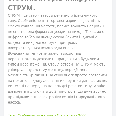
СТРУМ.
СТРУМ - це стабілізатори релейного (механічного)
типу. Особливістю цієї торгової марки є відсутність
ефекту коливання частоти, велика точність напруги і
не спотворена форма синусоїди на виході. Так само є
цифрове табло на якому можна бачити індикацію
вхідної та вихідної напруги, при цьому
використовується всього одна кнопка.
Вбудований тепловий захист і захист від
перевантажень дозволить працювати з будь-яким
типом навантаження. Стабілізатори ТМ СТРУМ мають
універсальну систему монтажу, передбачена
можливість кріплення на стіну або ж просто поставити
на полицю, підлогу або в інший зручний для вас місце.
Винесені на передню панель дві розетки типу Schuko
дозволять підключити до 2 пристроїв, що дуже зручно
при підключенні електроніки котлів і циркуляційного
насоса.
Теги:
Стабілізатор напруги Струм стор-2000