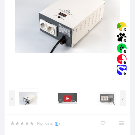
6
6
6
6
6
‹
›
Відгуки:
(0)