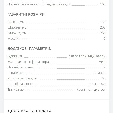
Нижній граничний поріг відключення, В
100
ГАБАРИТНІ РОЗМІРИ:
Висота, мм
130
Ширина, мм
200
Глибина, мм
260
Маса, кг
9
ДОДАТКОВІ ПАРАМЕТРИ:
індикація
світлодіодні індикатори
Матеріал трансформатора
мідь
Наявність розеток, шт
2
охолодження:
пасивне
Робоча частота, Гц
50
Спосіб підключення
Вилка 16 А
Тип кріплення
Настінно-підлогові
Доставка та оплата