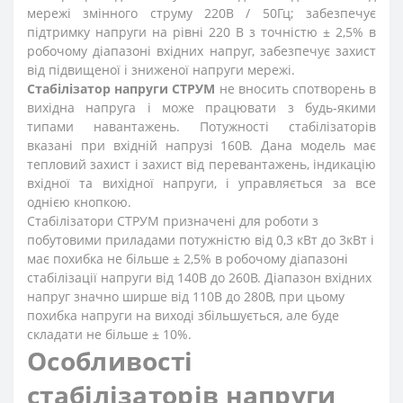
мережі змінного струму 220В / 50Гц; забезпечує
підтримку напруги на рівні 220 В з точністю ± 2,5% в
робочому діапазоні вхідних напруг, забезпечує захист
від підвищеної і зниженої напруги мережі.
Стабілізатор напруги СТРУМ
не вносить спотворень в
вихідна напруга і може працювати з будь-якими
типами навантажень. Потужності стабілізаторів
вказані при вхідній напрузі 160В. Дана модель має
тепловий захист і захист від перевантажень, індикацію
вхідної та вихідної напруги, і управляється за все
однією кнопкою.
Стабілізатори СТРУМ призначені для роботи з
побутовими приладами потужністю від 0,3 кВт до 3кВт і
має похибка не більше ± 2,5% в робочому діапазоні
стабілізації напруги від 140В до 260В. Діапазон вхідних
напруг значно ширше від 110В до 280В, при цьому
похибка напруги на виході збільшується, але буде
складати не більше ± 10%.
Особливості
стабілізаторів напруги