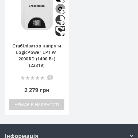
3
3
3
3
Стабілізатор напруги
LogicPower LPT-W-
2000RD (1400 Вт)
(22819)
0
2 279 грн
НЕМАЄ В НАЯВНОСТІ
Інформація