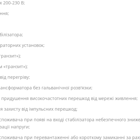
 200-230 В;
ння;
білізатора;
ераторних установок;
ранзит»);
м «транзит»);
від перегріву;
ансформатора без гальванічної розв'язки;
для придушення високочастотних перешкод від мережі живлення;
ля захисту від імпульсних перешкод;
оживача при появі на вході стабілізатора небезпечного зниже
ації напруги;
поживача при перевантаженні або короткому замиканні за рах