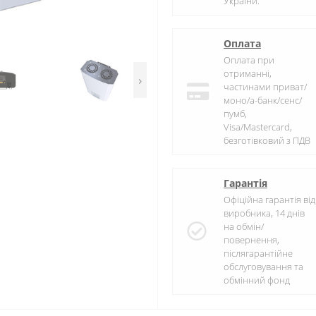
України.
Оплата
Оплата при
отриманні,
›
частинами приват/
моно/а-банк/сенс/
пумб,
Visa/Mastercard,
безготівковий з ПДВ
Гарантія
Офіційна гарантія від
виробника, 14 днів
на обмін/
повернення,
післягарантійне
обслуговування та
обмінний фонд