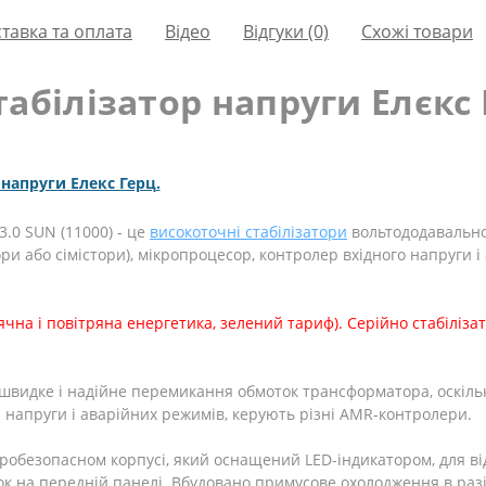
тавка та оплата
Вiдео
Відгуки (0)
Схожі товари
білізатор напруги Елєкс Г
напруги Елекс Герц.
v3.0 SUN (11000)
- це
високоточні стабілізатори
вольтододавальног
ри або сімістори), мікропроцесор, контролер вхідного напруги 
чна і повітряна енергетика, зелений тариф). Серійно стабіліза
швидке і надійне перемикання обмоток трансформатора, оскільк
ю напруги і аварійних режимів, керують різні AMR-контролери.
робезопасном корпусі, який оснащений LED-індикатором, для ві
к на передній панелі. Вбудовано примусове охолодження в разі п