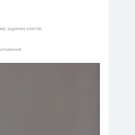
мер задіяних ключів;
вантаження;