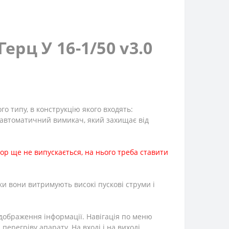
ерц У 16-1/50 v3.0
о типу, в конструкцію якого входять:
і автоматичний вимикач, який захищає від
тор ще не випускається, на нього треба ставити
и вони витримують високі пускові струми і
дображення інформації. Навігація по меню
ерегріву апарату. На вході і на виході