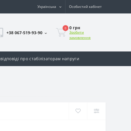
Українська
Особистий кабінет
0 грн
0
+38 067-519-93-90
Зробити
замовлення
відповіді про стабілізаторам напруги