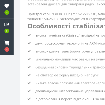
встановлені дроселі для фільтрації радіо і ви
0
Пристрої серії
"ЕЛЕКС ГЕРЦ У 16-1-50
v3.0",
мают
точності 150-260 В. Застосовуються в квартира
Особливості стабіліза
0
висока точність стабілізації вихідної напру
двухпроцессорная технологія на ARM-мік
0
високонадійне трансформаторне управлі
мінімально можливий час реакції на зміну 
безшумний силовий тороїдальний трансф
не спотворює форму вихідної напруги;
низьке власне споживання електроенергії 
двошвидкісне інтелектуальне управління 
підстроювання порога відключення за міні