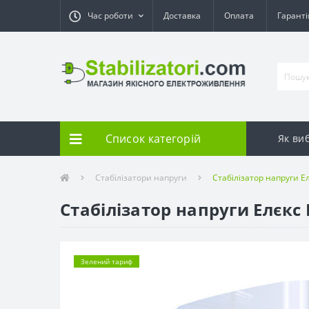
Час роботи
Доставка
Оплата
Гарант
Список категорій
Як ви
Стабілізатори напруги
Стабілізатор напруги Ел
Стабілізатор напруги Елєкс 
Зелений тариф