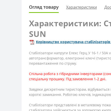
Огляд товару
Характеристики
Дос
Характеристики: Ста
SUN
Керівництво користувача стабілізаторів 
Стабілізатори напруги
Елекс Герц У 16-1 / 50А 
автотрансформатор, електронні ключі (тиристо
перевантаження по струму.
Спільна робота з гібридними інверторами (соня
спеціальну прошику. Під замовлення 1-2 дні.
Завдяки дискретним тиристорам, відбувається 
короткі замикання. Роботою ключів, індикаціє
Стабілізатори представлені в металевому пожа
стабілізатора здійснюється за допомогою кнопо