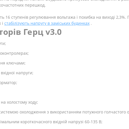
сокочастотних перешкод.
ь 16 ступенів регулювання вольтажа і похибка на виході 2,3%. П
х і
стабілізують напругу в заміських будинках
.
торів Герц v3.0
ги;
роконтролерах;
ння ключами;
вхідної напруги;
орматор;
на холостому ходу;
системою охолодження з використанням потужного голчастого о
мальним короткочасного вхідній напрузі 60-135 В;