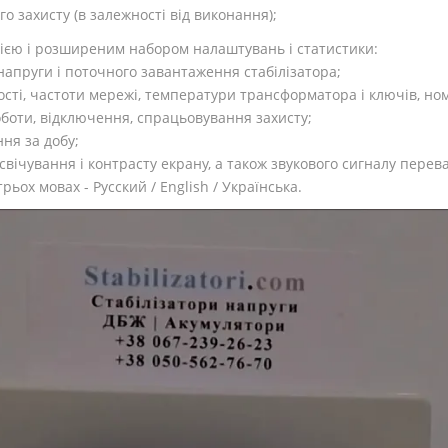
о захисту (в залежності від виконання);
цією і розширеним набором налаштувань і статистики:
 напруги і поточного завантаження стабілізатора;
ності, частоти мережі, температури трансформатора і ключів, но
оботи, відключення, спрацьовування захисту;
ня за добу;
свічування і контрасту екрану, а також звукового сигналу пере
ьох мовах - Русский / English / Українська.