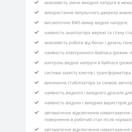
можливість зміни вихідної напруги в межах
використання імпульсного джерела живле
високоточне RMS-вимір вхідної напруги;
наявність аналізатора мережі та стану ста
можливість роботи від бензо / дизель-ген
наявність електронного байпаса (режим «т
контроль вхідної напруги в байпасе (режи
система захисту ключів і трансформатора 
виконання стабілізатора за схемою автотр
наявність вхідного і вихідного дроселя 
наявність вхідних і вихідних варисторів д
автоматичне відключення навантаження сп
повернення в робочий стан після нормаліз
автоматичне відключення навантаження с