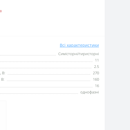
в
Всі характеристики
Симісторні/тиристорні
11
2.5
, В:
270
 В:
160
16
однофазні
.