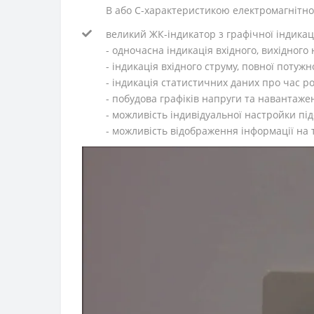
В або С-характеристикою електромагнітног
великий ЖК-індикатор з графічної індика
- одночасна індикація вхідного, вихідного
- індикація вхідного струму, повної потуж
- індикація статистичних даних про час р
- побудова графіків напруги та навантажен
- можливість індивідуальної настройки під
- можливість відображення інформації на тр