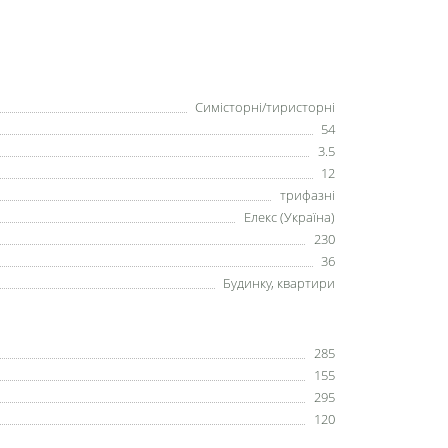
Симісторні/тиристорні
54
3.5
12
трифазні
Елекс (Україна)
230
36
Будинку, квартири
285
155
295
120