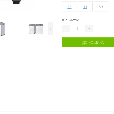
33
41
53
Кількість:
›
-
+
ДО КОШИКА