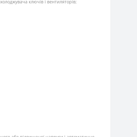
холоджувача ключів і вентиляторів;
ного або підвищеної напруги і автоматичне