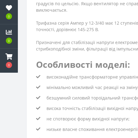
градусів по цельсію. Якщо вентилятор не спра
виключається.
0
Трифазна серія Ампер у 12-3/40 має 12 ступенів
точності, дорівнює 145-275 В.
0
Призначені для стабілізації напруги електроме
стрибкоподібної зміни, фільтрації від імпульсн
Особливості моделі:
0
високонадійне трансформаторне управлі
мінімально можливий час реакції на зміну 
безшумний силовий тороїдальний трансф
висока точність стабілізації вихідної напру
не спотворює форму вихідної напруги;
низьке власне споживання електроенергії 