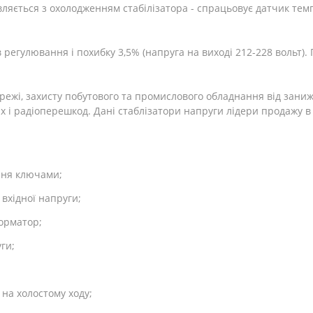
вляється з охолодженням стабілізатора - спрацьовує датчик те
 регулювання і похибку 3,5% (напруга на виході 212-228 вольт). 
режі, захисту побутового та промислового обладнання від заниже
их і радіоперешкод. Дані стаблізатори напруги лідери продажу в
ння ключами;
вхідної напруги;
орматор;
ги;
на холостому ходу;