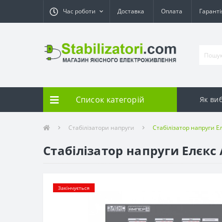
Час роботи
Доставка
Оплата
Гарант
Список категорій
Як ви
Стабілізатори напруги
Стабілізатор напруги Ел
Стабілізатор напруги Елєкс 
Закінчується