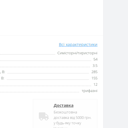
Всі характеристики
Симісторні/тиристорні
54
3.5
, В:
285
 В:
155
12
трифазні
Доставка
Безкоштовна
доставка від 5000 грн.
у будь-яку точку