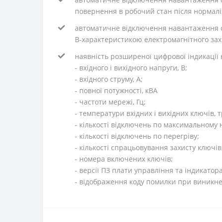
повернення в робочий стан після нормаліз
автоматичне відключення навантаження с
В-характеристикою електромагнітного зах
наявність розширеної цифрової індикації 
- вхідного і вихідного напруги, В;
- вхідного струму, А;
- повної потужності, кВА
- частоти мережі, Гц;
- температури вхідних і вихідних ключів,
- кількості відключень по максимальному 
- кількості відключень по перегріву;
- кількості спрацьовування захисту ключів
- номера включених ключів;
- версії ПЗ плати управління та індикатора
- відображення коду помилки при виникнен