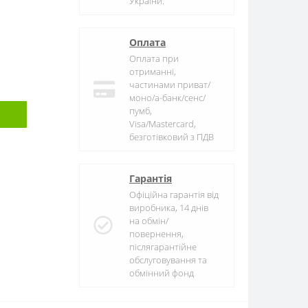
України.
Оплата
Оплата при
отриманні,
частинами приват/
моно/а-банк/сенс/
пумб,
Visa/Mastercard,
безготівковий з ПДВ
Гарантія
Офіційна гарантія від
виробника, 14 днів
на обмін/
повернення,
післягарантійне
обслуговування та
обмінний фонд