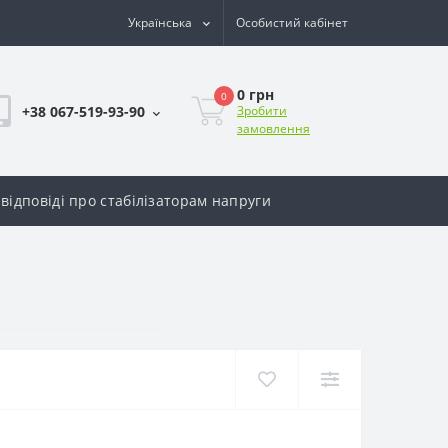
Українська
Особистий кабінет
0 грн
0
+38 067-519-93-90
Зробити
замовлення
відповіді про стабілізаторам напруги