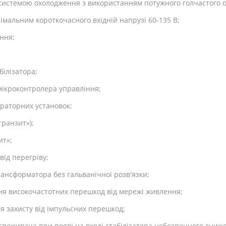
системою охолодження з використанням потужного голчастого о
мальним короткочасного вхідній напрузі 60-135 В;
ння;
білізатора;
ікроконтролера управління;
ераторних установок;
ранзит»);
ит»;
від перегріву;
ансформатора без гальванічної розв'язки;
ня високочастотних перешкод від мережі живлення;
ля захисту від імпульсних перешкод;
оживача при появі на вході стабілізатора небезпечного зниже