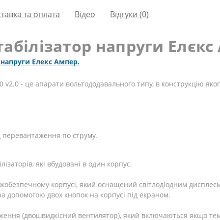
тавка та оплата
Вiдео
Відгуки (0)
абілізатор напруги Елєкс А
 напруги Елекс Ампер.
 v2.0 - це апарати вольтододавального типу, в конструкцію яког
 перевантаження по струму.
лізаторів, які вбудовані в один корпус.
жобезпечному корпусі, який оснащений світлодіодним дисплеєм 
за допомогою двох кнопок на корпусі під екраном.
дження (двошвидкісний вентилятор), який включаються якщо те