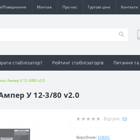
ія/Повернення
Монтаж
Про нас
Гуртові ціни
Контакти
брати стабілізатор?
Рейтинг стабілізаторів
Питання та 
єкс Ампер У 12-3/80 v2.0
Ампер У 12-3/80 v2.0
Відгуки:
(0)
Виробник:
ЕЛЕКС