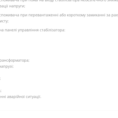
ації напруги;
поживача при перевантаженні або короткому замиканні за рах
исту;
на панелі управління стабілізатора:
 трансформатора;
напрузі;
;
;
ні аварійної ситуації.