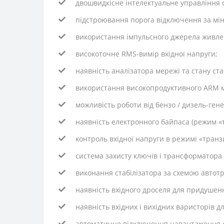
двошвидкісне інтелектуальне управління 
підстроювання порога відключення за міні
використання імпульсного джерела живле
високоточне RMS-вимір вхідної напруги;
наявність аналізатора мережі та стану ста
використання високопродуктивного ARM м
можливість роботи від бензо / дизель-ген
наявність електронного байпаса (режим «т
контроль вхідної напруги в режимі «транз
система захисту ключів і трансформатора 
виконання стабілізатора за схемою автотр
наявність вхідного дроселя для придушен
наявність вхідних і вихідних варисторів д
автоматичне відключення навантаження сп