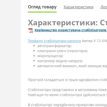
Огляд товару
Характеристики
Дос
Характеристики: Ст
Керівництво користувача стабілізаторів
Трифазні стабілізатори напруги
Ампер У 12-3/80
автотрансформатор;
електронні ключі (тиристори);
мікропроцесор;
контролер вхідної напруги;
автоматичний вимикач, який захищає від
Пристрій складається із трьох однофазних стабі
Стабілізатори представлені в металевому поже
Навігація по меню стабілізатора здійснюється 
В стабілізаторі передбачено примусове охоло