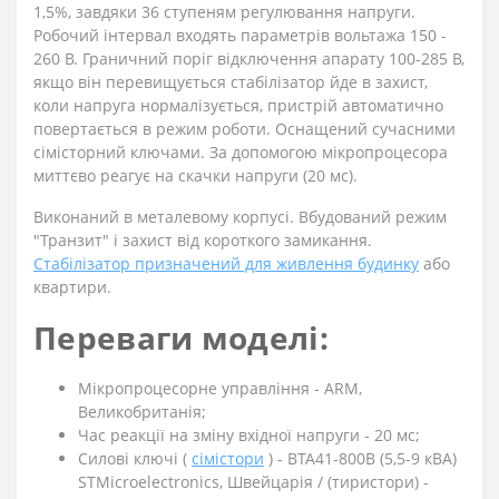
1,5%, завдяки 36 ступеням регулювання напруги.
Робочий інтервал входять параметрів вольтажа 150 -
260 В. Граничний поріг відключення апарату 100-285 В,
якщо він перевищується стабілізатор йде в захист,
коли напруга нормалізується, пристрій автоматично
повертається в режим роботи. Оснащений сучасними
сімісторний ключами. За допомогою мікропроцесора
миттєво реагує на скачки напруги (20 мс).
Виконаний в металевому корпусі. Вбудований режим
"Транзит" і захист від короткого замикання.
Стабілізатор призначений для живлення будинку
або
квартири.
Переваги моделі:
Мікропроцесорне управління - ARM,
Великобританія;
Час реакції на зміну вхідної напруги - 20 мс;
Силові ключі (
сімістори
) - BTA41-800B (5,5-9 кВА)
STMicroelectronics, Швейцарія / (тиристори) -