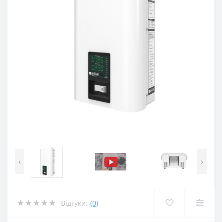
‹
›
Відгуки:
(0)