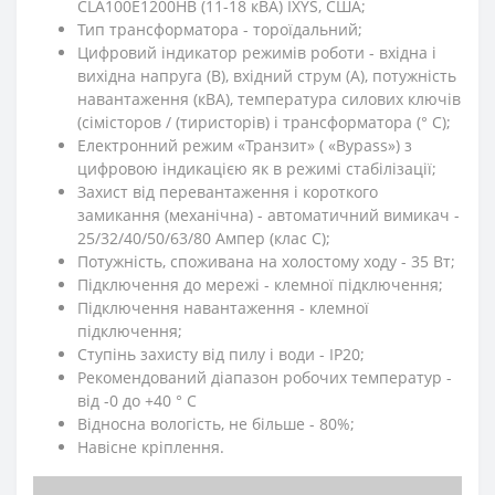
CLA100E1200HB (11-18 кВА) IXYS, США;
Тип трансформатора - тороїдальний;
Цифровий індикатор режимів роботи - вхідна і
вихідна напруга (В), вхідний струм (А), потужність
навантаження (кВА), температура силових ключів
(сімісторов / (тиристорів) і трансформатора (° C);
Електронний режим «Транзит» ( «Bypass») з
цифровою індикацією як в режимі стабілізації;
Захист від перевантаження і короткого
замикання (механічна) - автоматичний вимикач -
25/32/40/50/63/80 Ампер (клас C);
Потужність, споживана на холостому ходу - 35 Вт;
Підключення до мережі - клемної підключення;
Підключення навантаження - клемної
підключення;
Ступінь захисту від пилу і води - IP20;
Рекомендований діапазон робочих температур -
від -0 до +40 ° C
Відносна вологість, не більше - 80%;
Навісне кріплення.