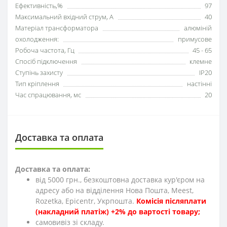
Ефективність,%
97
Максимальний вхідний струм, А
40
Матеріал трансформатора
алюміній
охолодження:
примусове
Робоча частота, Гц
45 - 65
Спосіб підключення
клемне
Ступінь захисту
IP20
Тип кріплення
настінні
Час спрацювання, мс
20
Доставка та оплата
Доставка та оплата:
від 5000 грн., безкоштовна доставка кур'єром на
адресу або на відділення Нова Пошта, Meest,
Rozetka, Epicentr, Укрпошта.
Комісія післяплати
(накладний платіж) +2% до вартості товару;
cамовивіз зі складу.