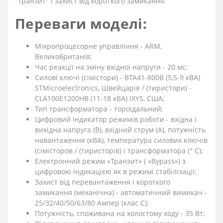
"Транзит" і захист від короткого замикання.
Переваги моделі:
Мікропроцесорне управління - ARM,
Великобританія;
Час реакції на зміну вхідної напруги - 20 мс;
Силові ключі (сімістори) - BTA41-800B (5,5-9 кВА)
STMicroelectronics, Швейцарія / (тиристори) -
CLA100E1200HB (11-18 кВА) IXYS, США;
Тип трансформатора - тороїдальний;
Цифровий індикатор режимів роботи - вхідна і
вихідна напруга (В), вхідний струм (А), потужність
навантаження (кВА), температура силових ключів
(сімісторов / (тиристорів) і трансформатора (° C);
Електронний режим «Транзит» ( «Bypass») з
цифровою індикацією як в режимі стабілізації;
Захист від перевантаження і короткого
замикання (механічна) - автоматичний вимикач -
25/32/40/50/63/80 Ампер (клас C);
Потужність, споживана на холостому ходу - 35 Вт;