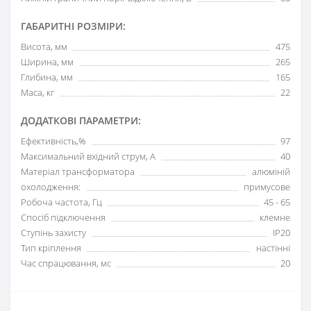
ГАБАРИТНІ РОЗМІРИ:
Висота, мм
475
Ширина, мм
265
Глибина, мм
165
Маса, кг
22
ДОДАТКОВІ ПАРАМЕТРИ:
Ефективність,%
97
Максимальний вхідний струм, А
40
Матеріал трансформатора
алюміній
охолодження:
примусове
Робоча частота, Гц
45 - 65
Спосіб підключення
клемне
Ступінь захисту
IP20
Тип кріплення
настінні
Час спрацювання, мс
20