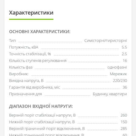
Характеристики
ОСНОВНІ ХАРАКТЕРИСТИКИ:
Тип
Симісторні/тиристорні
Потужність, кВА
5.5
Точність стабілізації, %
2.5
Кількість ступенів регулювання
16
Кількість фаз
однофазні
Виробник:
Мережик
Вихідна напруга, В
220/230
Гарантія від виробника, міс
36
Призначення для
Будинку, квартири
ДІАПАЗОН ВХІДНОЇ НАПРУГИ:
Верхній поріг стабілізації напруги, В
260
Нижній поріг стабілізації напруги, В
150
Верхній граничний поріг відключення, В
285
Нижній граничний поріг відключення, В
60