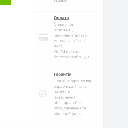
України.
Оплата
Оплата при
отриманні,
частинами приват/
моно/а-банк/сенс/
пумб,
Visa/Mastercard,
безготівковий з ПДВ
Гарантія
Офіційна гарантія від
виробника, 14 днів
на обмін/
повернення,
післягарантійне
обслуговування та
обмінний фонд