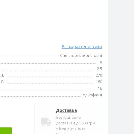
Всі характеристики
Симісторні/тиристорні
18
2.5
, В:
270
 В:
160
16
однофазні
Доставка
Безкоштовна
доставка від 5000 грн.
у будь-яку точку