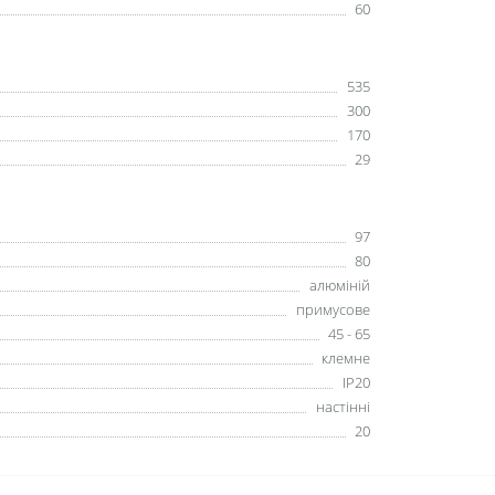
60
535
300
170
29
97
80
алюміній
примусове
45 - 65
клемне
IP20
настінні
20