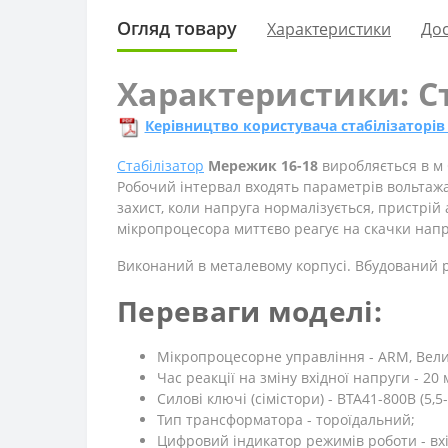
Огляд товару
Характеристики
Дос
Характеристики: С
Керівництво користувача стабілізаторі
Стабілізатор
Мережик 16-18
виробляється в м 
Робочий інтервал входять параметрів вольтажа 
захист, коли напруга нормалізується, пристр
мікропроцесора миттєво реагує на скачки напру
Виконаний в металевому корпусі. Вбудований р
Переваги моделі:
Мікропроцесорне управління - ARM, Вели
Час реакції на зміну вхідної напруги - 20 
Силові ключі (сімістори) - BTA41-800B (5,
Тип трансформатора - тороїдальний;
Цифровий індикатор режимів роботи - вхід