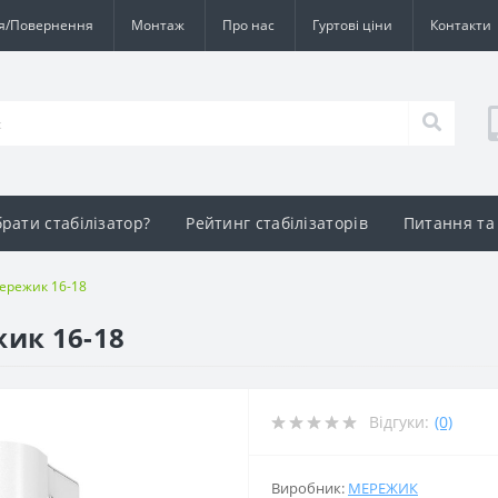
ія/Повернення
Монтаж
Про нас
Гуртові ціни
Контакти
брати стабілізатор?
Рейтинг стабілізаторів
Питання та 
Мережик 16-18
жик 16-18
Відгуки:
(0)
Виробник:
МЕРЕЖИК