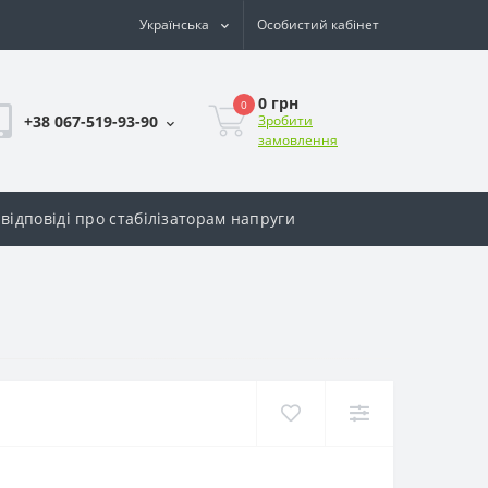
Українська
Особистий кабінет
0 грн
0
+38 067-519-93-90
Зробити
замовлення
відповіді про стабілізаторам напруги