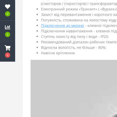
(сімісторов / (тиристорів) і трансформатора
Електронний режим «Транзит» ( «Bypass») 
0
Захист від перевантаження і короткого за
Потужність, споживана на холостому ходу 
Підключення до мережі
- клемної підклю
Підключення навантаження - клемної пі
0
Ступінь захисту від пилу і води - IP20;
Рекомендований діапазон робочих температ
Відносна вологість, не більше - 80%;
Навісне кріплення.
0