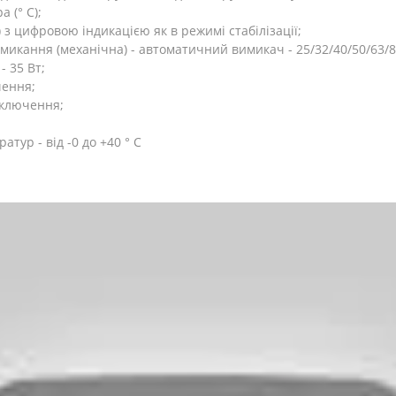
 (° C);
з цифровою індикацією як в режимі стабілізації;
микання (механічна) - автоматичний вимикач - 25/32/40/50/63/8
- 35 Вт;
чення;
дключення;
ур - від -0 до +40 ° C