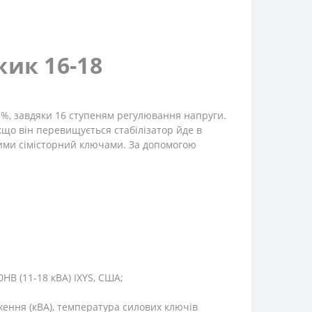
ик 16-18
5%, завдяки 16 ступеням регулювання напруги.
кщо він перевищується стабілізатор йде в
ними сімісторний ключами. За допомогою
0HB (11-18 кВА) IXYS, США;
аження (кВА), температура силових ключів