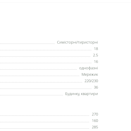
Симісторні/тиристорні
18
2.5
16
однофазні
Мережик
220/230
36
Будинку, квартири
270
160
285