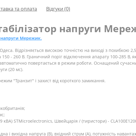
тавка та оплата
Відгуки (0)
табілізатор напруги Мереж
в напруги Мережик.
Одеса. Відрізняється високою точністю на виході з похибкою 2,
150 - 260 В. Граничний поріг відключення апарату 100-285 В, я
ій автоматично повертається в режим роботи. Оснащений сучас
ги (20 мс).
ежим "Транзит" і захист від короткого замикання.
кобританія;
мс;
5-9 кВА) STMicroelectronics, Швейцарія / (тиристори) - CLA100E120
на і вихідна напруга (В), вхідний струм (А), потужність навант