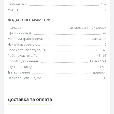
Глибина, мм
139
Маса, кг
1,4
ДОДАТКОВІ ПАРАМЕТРИ:
індикація
світлодіодні індикатори
Ефективність,%
97
Матеріал трансформатора
алюміній
Наявність розеток, шт
2
Робоча температура, ° С
0 ... + 40
Робоча частота, Гц
45 - 65
Спосіб підключення
Вилка 16 А
Ступінь захисту
IP20
Тип кріплення
переносні
Час спрацювання, мс
100
Доставка та оплата