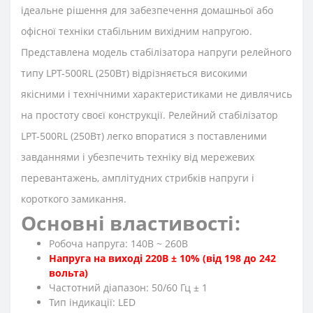
ідеальне рішення для забезпечення домашньої або
офісної техніки стабільним вихідним напругою.
Представлена модель стабілізатора напруги релейного
типу LPT-500RL (250Вт) відрізняється високими
якісними і технічними характеристиками не дивлячись
на простоту своєї конструкції. Релейний стабілізатор
LPT-500RL (250Вт) легко впоратися з поставленими
завданнями і убезпечить техніку від мережевих
перевантажень, амплітудних стрибків напруги і
короткого замикання.
Основні властивості:
Робоча напруга: 140В ~ 260В
Напруга на виході 220В ± 10% (від 198 до 242
вольта)
Частотний діапазон: 50/60 Гц ± 1
Тип індикації: LED