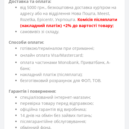
Доставка та оплата:
від 5000 грн., безкоштовна доставка кур'єром на
адресу або на відділення Нова Пошта, Meest,
Rozetka, Epicentr, Укрпошта.
Комісія післяплати
(накладний платіж) +2% до вартості товару;
cамовивіз зі складу.
Способи оплати:
готівкою/терміналом при отриманні;
онлайн оплата Visa/Mastercard;
оплата частинами Monobank, Приватбанк, А-
банк;
накладний платіж (післяплата);
безготівковий розрахунок для ФОП, ТОВ.
Гарантія і повернення:
спеціалізований інтернет-магазин;
перевірка товару перед відправкою;
офіційна гарантія від виробника;
14 днів на обмін без зайвих питань;
післягарантійне обслуговування;
обмінний фонд.