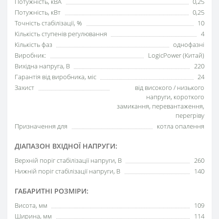
Потужність, кВА
0,25
Потужність, кВт
0,25
Точність стабілізації, %
10
Кількість ступенів регулювання
4
Кількість фаз
однофазні
Виробник:
LogicPower (Китай)
Вихідна напруга, В
220
Гарантія від виробника, міс
24
Захист
від високого / низького
напруги, короткого
замикання, перевантаження,
перегріву
Призначення для
котла опалення
ДІАПАЗОН ВХІДНОЇ НАПРУГИ:
Верхній поріг стабілізації напруги, В
260
Нижній поріг стабілізації напруги, В
140
ГАБАРИТНІ РОЗМІРИ:
Висота, мм
109
Ширина, мм
114