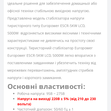
ідеальне рішення для забезпечення домашньої або
офісної техніки стабільною вихідною напругою.
Представлена модель стабілізатора напруги
тиристорного типу Europower ESCR-5KW LCD,
5000W відрізняється високими якісними і технічними
характеристиками не дивлячись на простоту своєї
конструкції. Тиристорний стабілізатор Europower
Europower ESCR-5KW LCD, 5000W легко впоратися з
поставленими завданнями і убезпечить техніку від
мережевих перевантажень, амплітудних стрибків
напруги і короткого замикання.
Основні властивості:
Робоча напруга: 95В ~ 275В
Напруга на виході 220В ± 5% (від 210 до 230
вольта)
Частотний діапазон: 50/60 Гц ± 1