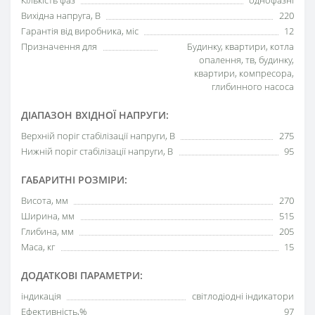
Кількість фаз
однофазні
Вихідна напруга, В
220
Гарантія від виробника, міс
12
Призначення для
Будинку, квартири, котла
опалення, тв, будинку,
квартири, компресора,
глибинного насоса
ДІАПАЗОН ВХІДНОЇ НАПРУГИ:
Верхній поріг стабілізації напруги, В
275
Нижній поріг стабілізації напруги, В
95
ГАБАРИТНІ РОЗМІРИ:
Висота, мм
270
Ширина, мм
515
Глибина, мм
205
Маса, кг
15
ДОДАТКОВІ ПАРАМЕТРИ:
індикація
світлодіодні індикатори
Ефективність,%
97