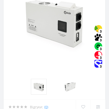
3
3
3
3
3
Відгуки:
(0)