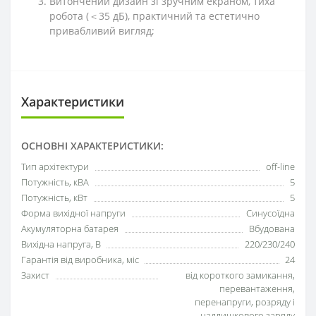
Витончений дизайн зі зручним екраном, тиха
робота (＜35 дБ), практичний та естетично
привабливий вигляд;
Характеристики
ОСНОВНІ ХАРАКТЕРИСТИКИ:
Тип архітектури
off-line
Потужність, кВА
5
Потужність, кВт
5
Форма вихідної напруги
Синусоїдна
Акумуляторна батарея
Вбудована
Вихідна напруга, В
220/230/240
Гарантія від виробника, міс
24
Захист
від короткого замикання,
перевантаження,
перенапруги, розряду і
надлишкового заряду