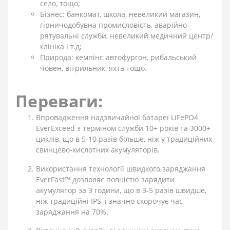
село, тощо;
Бізнес: банкомат, школа, невеликий магазин,
гірничодобувна промисловість, аварійно-
рятувальні служби, невеликий медичний центр/
клініка і т.д;
Природа: кемпінг, автофургон, рибальський
човен, вітрильник, яхта тощо.
Переваги:
Впровадження надзвичайної батареї LiFePO4
EverExceed з терміном служби 10+ років та 3000+
циклів, що в 5-10 разів більше, ніж у традиційних
свинцево-кислотних акумуляторів.
Використання технології швидкого заряджання
EverFast™ дозволяє повністю зарядити
акумулятор за 3 години, що в 3-5 разів швидше,
ніж традиційні IPS, і значно скорочує час
заряджання на 70%.