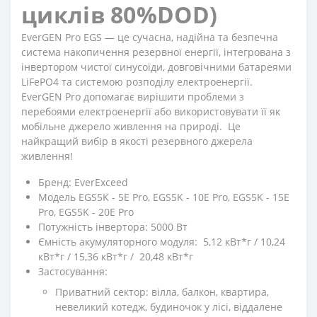
циклів 80%DOD)
EverGEN Pro EGS — це сучасна, надійна та безпечна
система накопичення резервної енергії, інтегрована з
інвертором чистої синусоїди, довговічними батареями
LiFePO4 та системою розподілу електроенергії.
EverGEN Pro допомагає вирішити проблеми з
перебоями електроенергії або використовувати її як
мобільне джерело живлення на природі. Це
найкращий вибір в якості резервного джерела
живлення!
Бренд: EverExceed
Модель EGS5K - 5E Pro, EGS5K - 10E Pro, EGS5K - 15E
Pro, EGS5K - 20E Pro
Потужність інвертора: 5000 Вт
Ємність акумуляторного модуля: 5,12 кВт*г / 10,24
кВт*г / 15,36 кВт*г / 20,48 кВт*г
Застосування:
Приватний сектор: вілла, балкон, квартира,
невеликий котедж, будиночок у лісі, віддалене