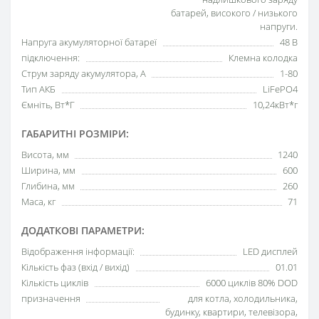
батарей, високого / низького
напруги.
Напруга акумуляторної батареї
48 В
підключення:
Клемна колодка
Струм заряду акумулятора, А
1-80
Тип АКБ
LiFePO4
Ємніть, Вт*Г
10,24кВт*г
ГАБАРИТНІ РОЗМІРИ:
Висота, мм
1240
Ширина, мм
600
Глибина, мм
260
Маса, кг
71
ДОДАТКОВІ ПАРАМЕТРИ:
Відображення інформації:
LED дисплей
Кількість фаз (вхід / вихід)
01.01
Кількість циклів
6000 циклів 80% DOD
призначення
для котла, холодильника,
будинку, квартири, телевізора,