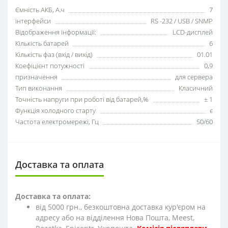
Ємність АКБ, А.ч
7
інтерфейси
RS -232 / USB / SNMP
Відображення інформації:
LCD-дисплей
Кількість батарей
6
Кількість фаз (вхід / вихід)
01.01
Коефіцієнт потужності
0,9
призначення
для сервера
Тип виконання
Класичний
Точність напруги при роботі від батарей,%
± 1
Функція холодного старту
є
Частота електромережі, Гц
50/60
Доставка та оплата
Доставка та оплата:
від 5000 грн., безкоштовна доставка кур'єром на
адресу або на відділення Нова Пошта, Meest,