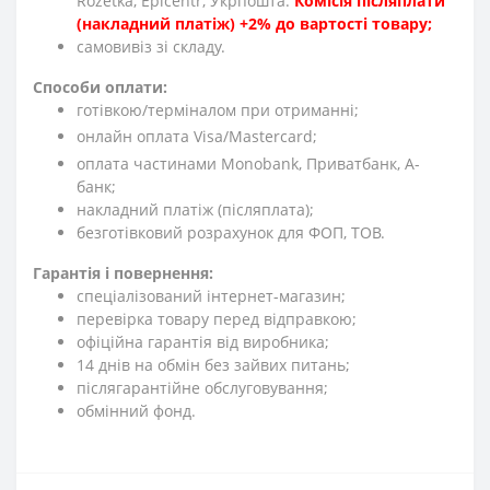
Rozetka, Epicentr, Укрпошта.
Комісія післяплати
(накладний платіж) +2% до вартості товару;
cамовивіз зі складу.
Способи оплати:
готівкою/терміналом при отриманні;
онлайн оплата Visa/Mastercard;
оплата частинами Monobank, Приватбанк, А-
банк;
накладний платіж (післяплата);
безготівковий розрахунок для ФОП, ТОВ.
Гарантія і повернення:
спеціалізований інтернет-магазин;
перевірка товару перед відправкою;
офіційна гарантія від виробника;
14 днів на обмін без зайвих питань;
післягарантійне обслуговування;
обмінний фонд.