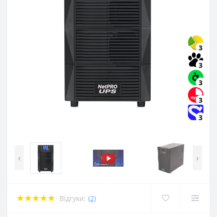
3
3
3
3
3
‹
›
Відгуки:
(2)