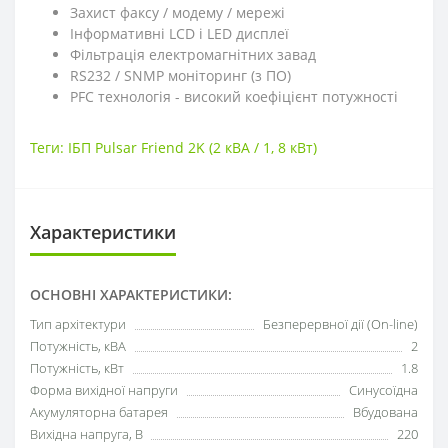
Захист факсу / модему / мережі
Інформативні LCD і LED дисплеї
Фільтрація електромагнітних завад
RS232 / SNMP моніторинг (з ПО)
PFC технологія - високий коефіцієнт потужності
Теги:
ІБП Pulsar Friend 2K (2 кВА / 1
,
8 кВт)
Характеристики
ОСНОВНІ ХАРАКТЕРИСТИКИ:
Тип архітектури
Безперервної дії (On-line)
Потужність, кВА
2
Потужність, кВт
1.8
Форма вихідної напруги
Синусоїдна
Акумуляторна батарея
Вбудована
Вихідна напруга, В
220