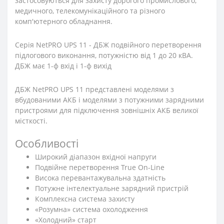
застосовуються для захисту дорогого промислового,
медичного, телекомунікаційного та різного
комп'ютерного обладнання.
Серія NetPRO UPS 11 - ДБЖ подвійного перетворення
підлогового виконання, потужністю від 1 до 20 кВА.
ДБЖ має 1-ф вхід і 1-ф вихід
ДБЖ NetPRO UPS 11 представлені моделями з
вбудованими АКБ і моделями з потужними зарядними
пристроями для підключення зовнішніх АКБ великої
місткості.
Особливості
Широкий діапазон вхідної напруги
Подвійне перетворення True On-Line
Висока перевантажувальна здатність
Потужне інтелектуальне зарядний пристрій
Комплексна система захисту
«Розумна» система охолодження
«Холодний» старт