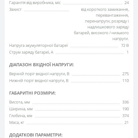
Гарантія від виробника, міс
24
Захист
від короткого замикання,
перевантаження,
перенапруги, розряду і
надлишкового заряду
батарей, високого / низького
напруги.
Напруга акумуляторної батареї
72 В
Струм заряду батареї, А
1
ДІАПАЗОН ВХІДНОЇ НАПРУГИ:
Верхній поріг вхідної напруги, В
275
Нижній поріг вхідної напруги, В
110
ГАБАРИТНІ РОЗМІРИ:
Висота, мм
336
Ширина, мм
190
Глибина, мм
374
Маса, кг
21
ДОДАТКОВІ ПАРАМЕТРИ: