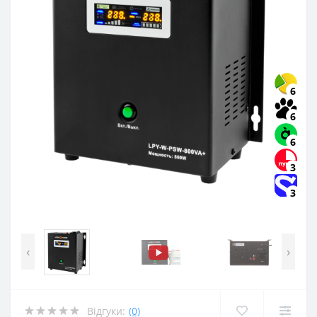
6
6
6
3
3
‹
›
Відгуки:
(0)