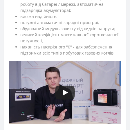
роботу від батареї / мережі, автоматична
підзарядка акумулятора);
висока надійність;
потужні автоматичні зарядні пристрої;
вбудований модуль захисту від кидків напруги;
великий коефіцієнт максимальної короткочасної
потужності;
наявність наскрізного "0" - для забезпечення
підтримки всіх типів побутових газових котлів.