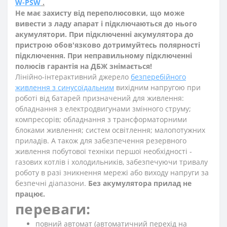
W-PSW
.
Не має захисту від переполюсовки, що може
вивести з ладу апарат і підключаються до нього
акумулятори. При підключенні акумулятора до
пристрою обов'язково дотримуйтесь полярності
підключення. При неправильному підключенні
полюсів гарантія на ДБЖ знімається!
Лінійно-інтерактивний джерело
безперебійного
живлення з синусоїдальним
вихідним напругою при
роботі від батарей призначений для живлення:
обладнання з електродвигунами змінного струму;
компресорів; обладнання з трансформаторними
блоками живлення; систем освітлення; малопотужних
приладів. А також для забезпечення резервного
живлення побутової техніки першої необхідності -
газових котлів і холодильників, забезпечуючи тривалу
роботу в разі зникнення мережі або виходу напруги за
безпечні діапазони.
Без акумулятора прилад не
працює.
переваги:
повний автомат (автоматичний перехід на