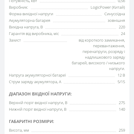
Потужність, кВт
0,56
Виробник:
LogicPower (Китай)
Форма вихідної напруги
Синусоїдна
Акумуляторна батарея
зовнішня
Вихідна напруга, В
220
Гарантія від виробника, міс
24
Захист
від короткого замикання,
перевантаження,
перенапруги, розряду і
надлишкового заряду
батарей, високого / низького
напруги.
Напруга акумуляторної батареї
12 В
Струм заряду акумулятора, А
5/15
ДІАПАЗОН ВХІДНОЇ НАПРУГИ:
Верхній поріг вхідної напруги, В
275
Нижній поріг вхідної напруги, В
140
ГАБАРИТНІ РОЗМІРИ:
Висота, мм
259