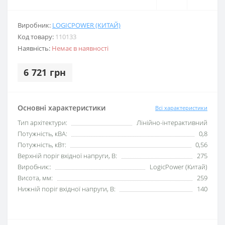
Виробник:
LOGICPOWER (КИТАЙ)
Код товару:
110133
Наявність:
Немає в наявності
6 721 грн
Основні характеристики
Всі характеристики
Тип архітектури:
Лінійно-інтерактивний
Потужність, кВА:
0,8
Потужність, кВт:
0,56
Верхній поріг вхідної напруги, В:
275
Виробник::
LogicPower (Китай)
Висота, мм:
259
Нижній поріг вхідної напруги, В:
140