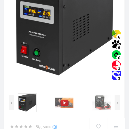
6
6
6
3
3
‹
›
Відгуки:
(0)