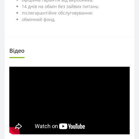
14 днів на обмін без зайвих питань;
післягарантійне обслуговування;
обмінний фонд.
Вiдео