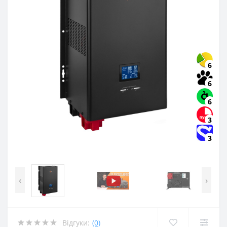
6
6
6
3
3
‹
›
Відгуки:
(0)