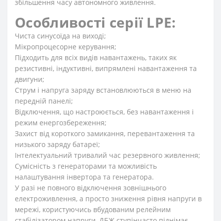
збільшення часу автономного живлення.
Особливості серії LPE:
Чиста синусоїда на виході;
Мікропроцесорне керування;
Підходить для всіх видів навантажень, таких як
резистивні, індуктивні, випрямлені навантаження та
двигуни;
Струм і напруга заряду встановлюються в меню на
передній панелі;
Відключення, що настроюється, без навантаження і
режим енергозбереження;
Захист від короткого замикання, перевантаження та
низького заряду батареї;
Інтелектуальний тривалий час резервного живлення;
Сумісність з генераторами та можливість
налаштування інвертора та генератора.
У разі не повного відключення зовнішнього
електроживлення, а просто зниження рівня напруги в
мережі, користуючись вбудованим релейним
стабілізатором напруги, ДБЖ ступінчасто піднімає