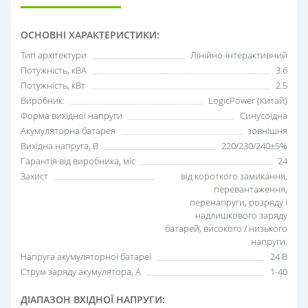
ОСНОВНІ ХАРАКТЕРИСТИКИ:
Тип архітектури
Лінійно-інтерактивний
Потужність, кВА
3.6
Потужність, кВт
2.5
Виробник:
LogicPower (Китай)
Форма вихідної напруги
Синусоїдна
Акумуляторна батарея
зовнішня
Вихідна напруга, В
220/230/240±5%
Гарантія від виробника, міс
24
Захист
від короткого замикання,
перевантаження,
перенапруги, розряду і
надлишкового заряду
батарей, високого / низького
напруги.
Напруга акумуляторної батареї
24 В
Струм заряду акумулятора, А
1-40
ДІАПАЗОН ВХІДНОЇ НАПРУГИ: