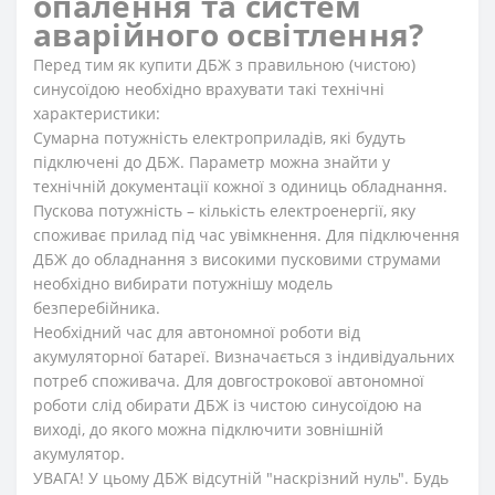
опалення та систем
аварійного освітлення?
Перед тим як купити ДБЖ з правильною (чистою)
синусоїдою необхідно врахувати такі технічні
характеристики:
Сумарна потужність електроприладів, які будуть
підключені до ДБЖ.
Параметр можна знайти у
технічній документації кожної з одиниць обладнання.
Пускова потужність
– кількість електроенергії, яку
споживає прилад під час увімкнення. Для підключення
ДБЖ до обладнання з високими пусковими струмами
необхідно вибирати потужнішу модель
безперебійника.
Необхідний час для автономної роботи від
акумуляторної батареї.
Визначається з індивідуальних
потреб споживача. Для довгострокової автономної
роботи слід обирати ДБЖ із чистою синусоїдою на
виході, до якого можна підключити зовнішній
акумулятор.
УВАГА! У цьому ДБЖ відсутній "наскрізний нуль". Будь