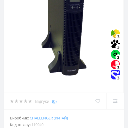
3
3
3
3
3
Відгуки:
(0)
Виробник:
CHALLENGER (КИТАЙ)
Код товару:
110940