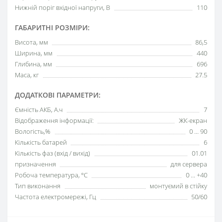
Нижній поріг вхідної напруги, В
110
ГАБАРИТНІ РОЗМІРИ:
Висота, мм
86,5
Ширина, мм
440
Глибина, мм
696
Маса, кг
27.5
ДОДАТКОВІ ПАРАМЕТРИ:
Ємність АКБ, А.ч
7
Відображення інформації:
ЖК-екран
Вологість,%
0 ... 90
Кількість батарей
6
Кількість фаз (вхід / вихід)
01.01
призначення
для сервера
Робоча температура, ºC
0 ... +40
Тип виконання
монтуємий в стійку
Частота електромережі, Гц
50/60