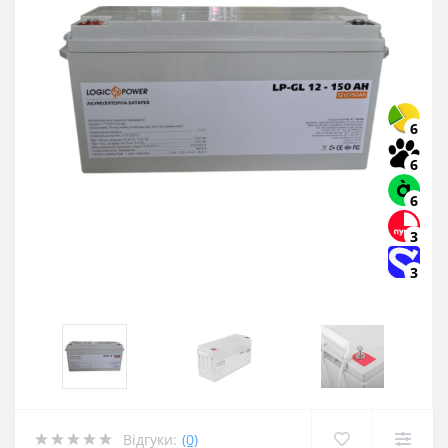
6
6
6
3
3
Відгуки:
(0)