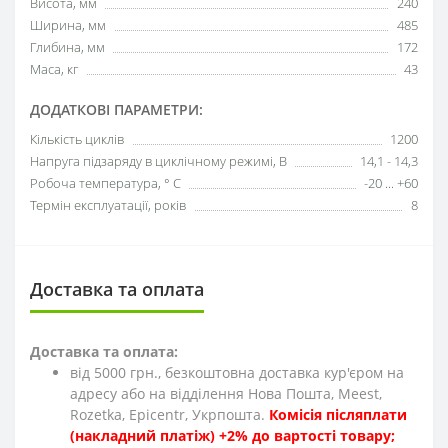
Висота, мм
240
Ширина, мм
485
Глибина, мм
172
Маса, кг
43
ДОДАТКОВІ ПАРАМЕТРИ:
Кількість циклів
1200
Напруга підзаряду в циклічному режимі, В
14,1 - 14,3
Робоча температура, ° С
-20 ... +60
Термін експлуатації, років
8
Доставка та оплата
Доставка та оплата:
від 5000 грн., безкоштовна доставка кур'єром на
адресу або на відділення Нова Пошта, Meest,
Rozetka, Epicentr, Укрпошта.
Комісія післяплати
(накладний платіж) +2% до вартості товару;