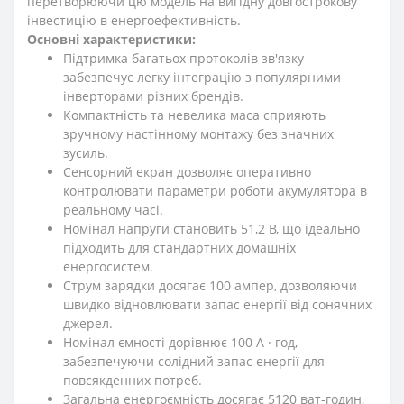
перетворюючи цю модель на вигідну довгострокову
інвестицію в енергоефективність.
Основні характеристики:
Підтримка багатьох протоколів зв'язку
забезпечує легку інтеграцію з популярними
інверторами різних брендів.
Компактність та невелика маса сприяють
зручному настінному монтажу без значних
зусиль.
Сенсорний екран дозволяє оперативно
контролювати параметри роботи акумулятора в
реальному часі.
Номінал напруги становить 51,2 В, що ідеально
підходить для стандартних домашніх
енергосистем.
Струм зарядки досягає 100 ампер, дозволяючи
швидко відновлювати запас енергії від сонячних
джерел.
Номінал ємності дорівнює 100 А · год,
забезпечуючи солідний запас енергії для
повсякденних потреб.
Загальна енергоємність досягає 5120 ват-годин,