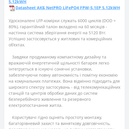
5.12kWH
Datasheet АКБ NetPRO LiFePO4 FPW-5.1EP 5.12kWH
Удосконалені LFP-комірки служать 6000 циклів (DOD =
80%), гарантійний талон вкладено на 60 місяців -
настінна система зберігання енергії на 5120 Втг.
Успішно застосовується у житлових та комерційних
об'єктах.
Завдяки продуманому компактному дизайну та
вражаючій енергетичній щільності батарея легко
інтегрується в існуючі сонячні установки,
забезпечуючи повну автономність і помітну економію
на комунальних платежах. Вона відмінно підходить для
широкого спектру застосувань - від телекомунікаційних
станцій та центрів обробки даних до систем
безперебійного живлення та резервного
електропостачання житла.
Користувачі гідно оцінять простоту монтажу,
багаторівневий захист та виняткову довговічність,