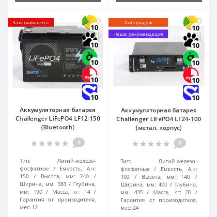
Заканчивается
Хит продаж
10
10
Наша рекомендация
10
10
10
10
10
10
10
10
Аккумуляторная батарея
Аккумуляторная батарея
Challenger LiFePO4 LF12-150
Challenger LiFePO4 LF24-100
(Bluetooth)
(метал. корпус)
0
0
Тип:
Литий-железо-
Тип:
Литий-железо-
фосфатные
Емкость, А.ч:
фосфатные
Емкость, А.ч:
150
Высота, мм:
240
100
Высота, мм:
140
Ширина, мм:
383
Глубина,
Ширина, мм:
400
Глубина,
мм:
190
Масса, кг:
14
мм:
435
Масса, кг:
28
Гарантия от произодителя,
Гарантия от произодителя,
мес:
12
мес:
24