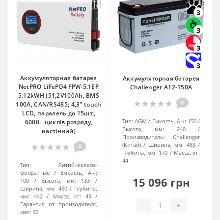
3
3
3
3
Аккумуляторная батарея
Аккумуляторная батарея
NetPRO LiFePO4 FPW-5.1EP
Challenger A12-150A
5.12kWH (51,2V100Ah, BMS
0
100A, CAN/RS485; 4,3" touch
LCD, паралель до 15шт.,
Тип:
AGM
Емкость, А.ч:
150
6000+ циклів розряду,
Высота, мм:
240
настінний)
Производитель:
Challenger
(Китай)
Ширина, мм:
483
0
Глубина, мм:
170
Масса, кг:
44
Тип:
Литий-железо-
фосфатные
Емкость, А.ч:
15 096 грн
100
Высота, мм:
133
Ширина, мм:
480
Глубина,
мм:
442
Масса, кг:
49
Гарантия от произодителя,
-
+
мес:
60