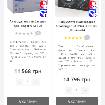
3
10
3
10
Аккумуляторная батарея
Аккумуляторная батарея
Challenger G12-100
Challenger LiFePO4 LF12-100
(Bluetooth)
0
1
Тип:
Гелевые
Емкость, А.ч:
100
Высота, мм:
220
Тип:
Литий-железо-
Производитель:
Challenger
фосфатные
Емкость, А.ч:
(Китай)
Ширина, мм:
328
100
Высота, мм:
220
Глубина, мм:
172
Масса, кг:
Ширина, мм:
450
Глубина,
29
мм:
170
Масса, кг:
13
Гарантия от произодителя,
мес:
12
11 568 грн
14 796 грн
-
+
-
+
В КОРЗИНУ
В КОРЗИНУ