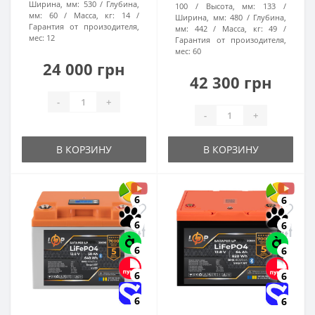
Ширина, мм:
530
Глубина,
100
Высота, мм:
133
мм:
60
Масса, кг:
14
Ширина, мм:
480
Глубина,
Гарантия от произодителя,
мм:
442
Масса, кг:
49
мес:
12
Гарантия от произодителя,
мес:
60
24 000 грн
42 300 грн
-
+
-
+
В КОРЗИНУ
В КОРЗИНУ
6
6
6
6
6
6
6
6
6
6