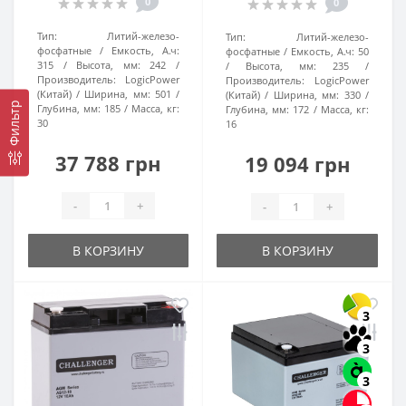
0
0
Тип:
Литий-железо-
Тип:
Литий-железо-
фосфатные
Емкость, А.ч:
фосфатные
Емкость, А.ч:
50
315
Высота, мм:
242
Высота, мм:
235
Производитель:
LogicPower
Производитель:
LogicPower
(Китай)
Ширина, мм:
501
(Китай)
Ширина, мм:
330
Фильтр
Глубина, мм:
185
Масса, кг:
Глубина, мм:
172
Масса, кг:
30
16
37 788 грн
19 094 грн
-
+
-
+
В КОРЗИНУ
В КОРЗИНУ
3
3
3