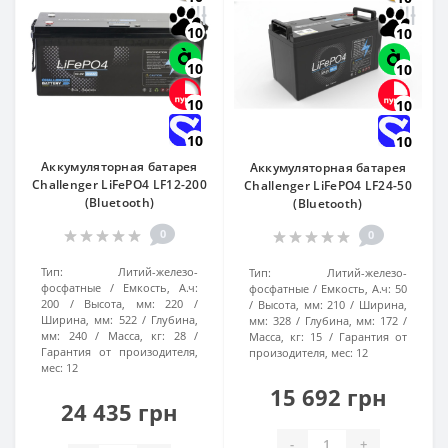
10
10
10
10
10
10
10
10
Аккумуляторная батарея
Аккумуляторная батарея
Challenger LiFePO4 LF12-200
Challenger LiFePO4 LF24-50
(Bluetooth)
(Bluetooth)
0
0
Тип:
Литий-железо-
Тип:
Литий-железо-
фосфатные
Емкость, А.ч:
фосфатные
Емкость, А.ч:
50
200
Высота, мм:
220
Высота, мм:
210
Ширина,
Ширина, мм:
522
Глубина,
мм:
328
Глубина, мм:
172
мм:
240
Масса, кг:
28
Масса, кг:
15
Гарантия от
Гарантия от произодителя,
произодителя, мес:
12
мес:
12
15 692 грн
24 435 грн
-
+