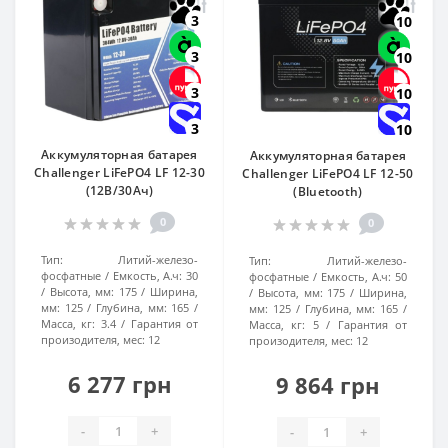
3
10
3
10
3
10
3
10
Аккумуляторная батарея
Аккумуляторная батарея
Challenger LiFePO4 LF 12-30
Challenger LiFePO4 LF 12-50
(12В/30Ач)
(Bluetooth)
0
0
Тип:
Литий-железо-
Тип:
Литий-железо-
фосфатные
Емкость, А.ч:
30
фосфатные
Емкость, А.ч:
50
Высота, мм:
175
Ширина,
Высота, мм:
175
Ширина,
мм:
125
Глубина, мм:
165
мм:
125
Глубина, мм:
165
Масса, кг:
3.4
Гарантия от
Масса, кг:
5
Гарантия от
произодителя, мес:
12
произодителя, мес:
12
6 277 грн
9 864 грн
-
+
-
+