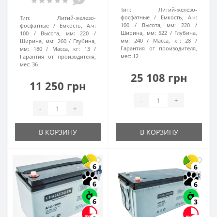
Тип:
Литий-железо-
фосфатные
Емкость, А.ч:
Тип:
Литий-железо-
100
Высота, мм:
220
фосфатные
Емкость, А.ч:
Ширина, мм:
522
Глубина,
100
Высота, мм:
220
мм:
240
Масса, кг:
28
Ширина, мм:
260
Глубина,
Гарантия от произодителя,
мм:
180
Масса, кг:
13
мес:
12
Гарантия от произодителя,
мес:
36
25 108 грн
11 250 грн
-
+
-
+
В КОРЗИНУ
В КОРЗИНУ
6
6
6
6
6
3