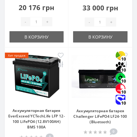
20 176 грн
33 000 грн
-
+
-
+
В КОРЗИНУ
В КОРЗИНУ
Хит продаж
10
10
10
10
10
Аккумуляторная батарея
Аккумуляторная батарея
EverExceed YCTechLife LFP 12-
Challenger LiFePO4 LF24-100
100 LiFePO4 (12.8V100AH)
(Bluetooth)
BMS 100A
0
0