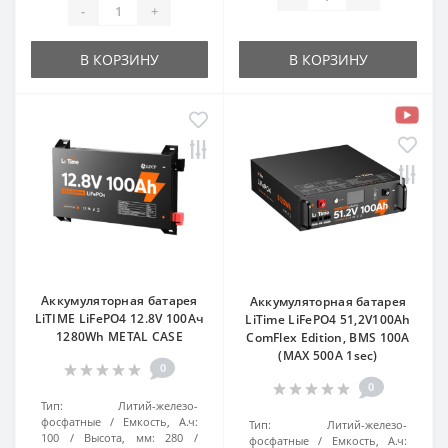
-
+
В КОРЗИНУ
В КОРЗИНУ
Аккумуляторная батарея
Аккумуляторная батарея
LiTIME LiFePO4 12.8V 100Ач
LiTimе LiFePO4 51,2V100Ah
1280Wh METAL CASE
ComFlex Edition, BMS 100A
(MAX 500A 1sec)
0
0
Тип:
Литий-железо-
фосфатные
Емкость, А.ч:
Тип:
Литий-железо-
100
Высота, мм:
280
фосфатные
Емкость, А.ч: