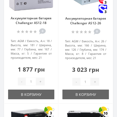
3
3
Аккумуляторная батарея
Аккумуляторная батарея
Challenger AS12-18
Challenger AS12-26
0
0
Тип:
AGM
Емкость, А.ч:
18
Тип:
AGM
Емкость, А.ч:
26
Высота, мм:
181
Ширина,
Высота, мм:
166
Ширина,
мм:
77
Глубина, мм:
167
мм:
126
Глубина, мм:
174
Масса, кг:
5
Гарантия от
Масса, кг:
8
Гарантия от
произодителя, мес:
21
произодителя, мес:
21
1 877 грн
3 023 грн
-
+
-
+
В КОРЗИНУ
В КОРЗИНУ
3
10