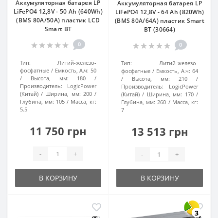
Аккумуляторная батарея LP
Аккумуляторная батарея LP
LiFePO4 12,8V - 50 Ah (640Wh)
LiFePO4 12,8V - 64 Ah (820Wh)
(BMS 80А/50A) пластик LCD
(BMS 80A/64А) пластик Smart
Smart BT
BT (30664)
0
0
Тип:
Литий-железо-
Тип:
Литий-железо-
фосфатные
Емкость, А.ч:
50
фосфатные
Емкость, А.ч:
64
Высота, мм:
180
Высота, мм:
210
Производитель:
LogicPower
Производитель:
LogicPower
(Китай)
Ширина, мм:
200
(Китай)
Ширина, мм:
170
Глубина, мм:
105
Масса, кг:
Глубина, мм:
260
Масса, кг:
5.5
7
11 750 грн
13 513 грн
-
+
-
+
В КОРЗИНУ
В КОРЗИНУ
3