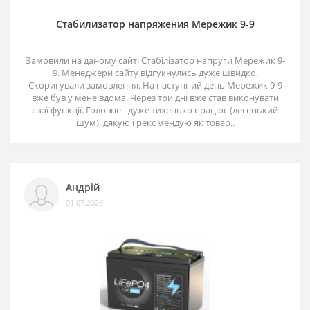
Стабилизатор напряжения Мережик 9-9
Замовили на даному сайті Стабілізатор напруги Мережик 9-
9. Менеджери сайту відгукнулись дуже швидко.
Скоригували замовлення. На наступний день Мережик 9-9
вже був у мене вдома. Через три дні вже став виконувати
свої функції. Головне - дуже тихенько працює (легенький
шум). дякую і рекомендую як товар..
Андрій
01.07.2026