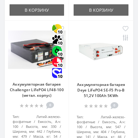
В КОРЗИНУ
В КОРЗИНУ
10
10
10
10
10
Аккумуляторная батарея
Аккумуляторная батарея
Challenger LiFePO4 LF48-100
Deye LiFePO4 SE-F5 Pro-B
(метал. корпус)
51,2V 100Ah 5KWh
0
0
Тип:
Литий-железо-
Тип:
Литий-железо-
фосфатные
Емкость, А.ч:
фосфатные
Емкость, А.ч:
100
Высота, мм:
330
100
Высота, мм:
547
Ширина, мм:
442
Глубина,
Ширина, мм:
404
Глубина,
мм:
479
Масса, кг:
54
мм:
141
Масса, кг:
44