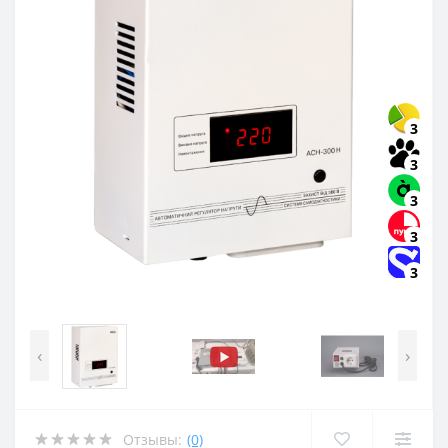
3
3
3
3
3
‹
›
Отзывы:
(0)